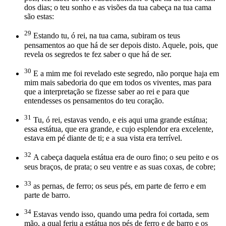
dos dias; o teu sonho e as visões da tua cabeça na tua cama
são estas:
29
Estando tu, ó rei, na tua cama, subiram os teus
pensamentos ao que há de ser depois disto. Aquele, pois, que
revela os segredos te fez saber o que há de ser.
30
E a mim me foi revelado este segredo, não porque haja em
mim mais sabedoria do que em todos os viventes, mas para
que a interpretação se fizesse saber ao rei e para que
entendesses os pensamentos do teu coração.
31
Tu, ó rei, estavas vendo, e eis aqui uma grande estátua;
essa estátua, que era grande, e cujo esplendor era excelente,
estava em pé diante de ti; e a sua vista era terrível.
32
A cabeça daquela estátua era de ouro fino; o seu peito e os
seus braços, de prata; o seu ventre e as suas coxas, de cobre;
33
as pernas, de ferro; os seus pés, em parte de ferro e em
parte de barro.
34
Estavas vendo isso, quando uma pedra foi cortada, sem
mão, a qual feriu a estátua nos pés de ferro e de barro e os