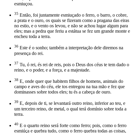
esmiuçou.
35
Então, foi juntamente esmiuçado o ferro, o barro, o cobre,
a prata e o ouro, os quais se fizeram como a pragana das eiras
no estio, e o vento os levou, e não se achou lugar algum para
eles; mas a pedra que feriu a estátua se fez um grande monte e
encheu toda a terra.
36
Este é o sonho; também a interpretação dele diremos na
presença do rei.
37
Tu, ó rei, és rei de reis, pois o Deus dos céus te tem dado o
reino, e o poder, e a força, e a majestade.
38
E, onde quer que habitem filhos de homens, animais do
campo e aves do céu, ele tos entregou na tua mão e fez que
dominasses sobre todos eles; tu és a cabeça de ouro.
39
E, depois de ti, se levantará outro reino, inferior ao teu, e
um terceiro reino, de metal, o qual terá domínio sobre toda a
terra.
40
E o quarto reino será forte como ferro; pois, como o ferro
esmiúça e quebra tudo, como o ferro quebra todas as coisas,