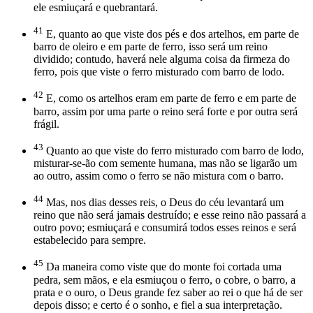
ele esmiuçará e quebrantará.
41
E, quanto ao que viste dos pés e dos artelhos, em parte de
barro de oleiro e em parte de ferro, isso será um reino
dividido; contudo, haverá nele alguma coisa da firmeza do
ferro, pois que viste o ferro misturado com barro de lodo.
42
E, como os artelhos eram em parte de ferro e em parte de
barro, assim por uma parte o reino será forte e por outra será
frágil.
43
Quanto ao que viste do ferro misturado com barro de lodo,
misturar-se-ão com semente humana, mas não se ligarão um
ao outro, assim como o ferro se não mistura com o barro.
44
Mas, nos dias desses reis, o Deus do céu levantará um
reino que não será jamais destruído; e esse reino não passará a
outro povo; esmiuçará e consumirá todos esses reinos e será
estabelecido para sempre.
45
Da maneira como viste que do monte foi cortada uma
pedra, sem mãos, e ela esmiuçou o ferro, o cobre, o barro, a
prata e o ouro, o Deus grande fez saber ao rei o que há de ser
depois disso; e certo é o sonho, e fiel a sua interpretação.