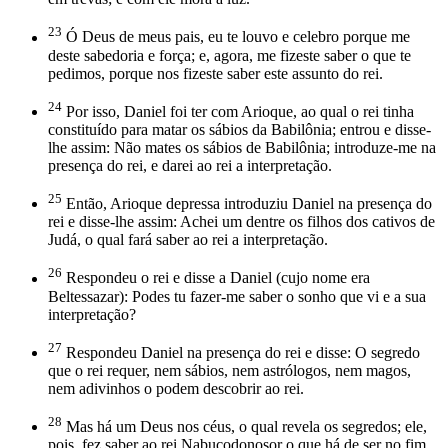
23
Ó Deus de meus pais, eu te louvo e celebro porque me
deste sabedoria e força; e, agora, me fizeste saber o que te
pedimos, porque nos fizeste saber este assunto do rei.
24
Por isso, Daniel foi ter com Arioque, ao qual o rei tinha
constituído para matar os sábios da Babilônia; entrou e disse-
lhe assim: Não mates os sábios de Babilônia; introduze-me na
presença do rei, e darei ao rei a interpretação.
25
Então, Arioque depressa introduziu Daniel na presença do
rei e disse-lhe assim: Achei um dentre os filhos dos cativos de
Judá, o qual fará saber ao rei a interpretação.
26
Respondeu o rei e disse a Daniel (cujo nome era
Beltessazar): Podes tu fazer-me saber o sonho que vi e a sua
interpretação?
27
Respondeu Daniel na presença do rei e disse: O segredo
que o rei requer, nem sábios, nem astrólogos, nem magos,
nem adivinhos o podem descobrir ao rei.
28
Mas há um Deus nos céus, o qual revela os segredos; ele,
pois, fez saber ao rei Nabucodonosor o que há de ser no fim