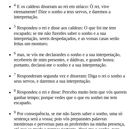
4
E os caldeus disseram ao rei em siríaco: Ó rei, vive
eternamente! Dize o sonho a teus servos, e daremos a
interpretação.
5
Respondeu o rei e disse aos caldeus: O que foi me tem
escapado; se me não fizerdes saber o sonho e a sua
interpretação, sereis despedaçados, e as vossas casas serão
feitas um monturo;
6
mas, se vós me declarardes o sonho e a sua interpretação,
recebereis de mim presentes, e dádivas, e grande honra;
portanto, declarai-me o sonho e a sua interpretação.
7
Responderam segunda vez e disseram: Diga o rei o sonho a
seus servos, e daremos a sua interpretação.
8
Respondeu o rei e disse: Percebo muito bem que vós quereis
ganhar tempo; porque vedes que o que eu sonhei me tem
escapado.
9
Por consequência, se me não fazeis saber o sonho, uma só
sentença será a vossa; pois vós preparastes palavras
mentirosas e perversas para as proferirdes na minha presença,