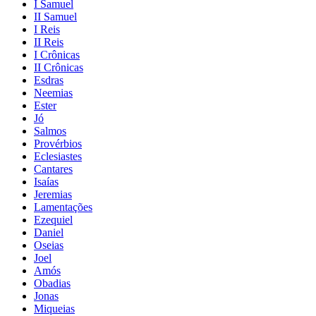
I Samuel
II Samuel
I Reis
II Reis
I Crônicas
II Crônicas
Esdras
Neemias
Ester
Jó
Salmos
Provérbios
Eclesiastes
Cantares
Isaías
Jeremias
Lamentações
Ezequiel
Daniel
Oseias
Joel
Amós
Obadias
Jonas
Miqueias