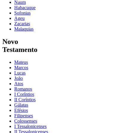
Naum
Habacuque
Sofonias
Ageu
Zacarias
Malaquias
Novo
Testamento
Mateus
Marcos
Lucas
João
Atos
Romanos
I Coríntios
II Coríntios
Gálatas
Efésios
Filipenses
Colossenses
I Tessalonicenses
II Tessalonicenses