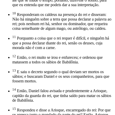
até que se mude o tempo; portanto, dizei-me o sonho, para
que eu entenda que me podeis dar a sua interpretação.
10
Responderam os caldeus na presença do rei e disseram:
Não há ninguém sobre a terra que possa declarar a palavra ao
rei; pois nenhum rei há, senhor ou dominador, que requeira
coisa semelhante de algum mago, ou astrólogo, ou caldeu.
11
Porquanto a coisa que o rei requer é difícil, e ninguém há
que a possa declarar diante do rei, senão os deuses, cuja
morada não é com a carne.
12
Então, o rei muito se irou e enfureceu; e ordenou que
matassem a todos os sábios de Babilônia.
13
E saiu o decreto segundo o qual deviam ser mortos os
sábios; e buscaram Daniel e os seus companheiros, para que
fossem mortos.
14
Então, Daniel falou avisada e prudentemente a Arioque,
capitão da guarda do rei, que tinha saído para matar os sábios
de Babilônia.
15
Respondeu e disse a Arioque, encarregado do rei: Por que
se apressa tanto o mandado da parte do rei? Então, Arioque