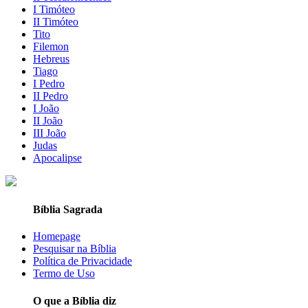
I Timóteo
II Timóteo
Tito
Filemon
Hebreus
Tiago
I Pedro
II Pedro
I João
II João
III João
Judas
Apocalipse
Bíblia Sagrada
Homepage
Pesquisar na Bíblia
Política de Privacidade
Termo de Uso
O que a Bíblia diz