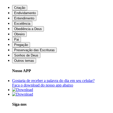
Criação
Endividamento
Entendimento
Excelência
Obediência a Deus
Obreiro
Pai
Pregação
Preservação das Escrituras
Sonhos de Deus
Outros temas
Nosso APP
Gostaria de receber a palavra do dia em seu celular?
Faça o download do nosso app abaixo
Siga-nos