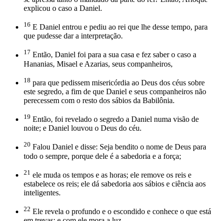
explicou o caso a Daniel.
16
E Daniel entrou e pediu ao rei que lhe desse tempo, para
que pudesse dar a interpretação.
17
Então, Daniel foi para a sua casa e fez saber o caso a
Hananias, Misael e Azarias, seus companheiros,
18
para que pedissem misericórdia ao Deus dos céus sobre
este segredo, a fim de que Daniel e seus companheiros não
perecessem com o resto dos sábios da Babilônia.
19
Então, foi revelado o segredo a Daniel numa visão de
noite; e Daniel louvou o Deus do céu.
20
Falou Daniel e disse: Seja bendito o nome de Deus para
todo o sempre, porque dele é a sabedoria e a força;
21
ele muda os tempos e as horas; ele remove os reis e
estabelece os reis; ele dá sabedoria aos sábios e ciência aos
inteligentes.
22
Ele revela o profundo e o escondido e conhece o que está
em trevas; e com ele mora a luz.