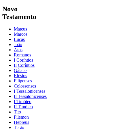
Novo
Testamento
Mateus
Marcos
Lucas
João
Atos
Romanos
I Coríntios
II Coríntios
Gálatas
Efésios
Filipenses
Colossenses
I Tessalonicenses
II Tessalonicenses
I Timóteo
II Timóteo
Tito
Filemon
Hebreus
Tiago