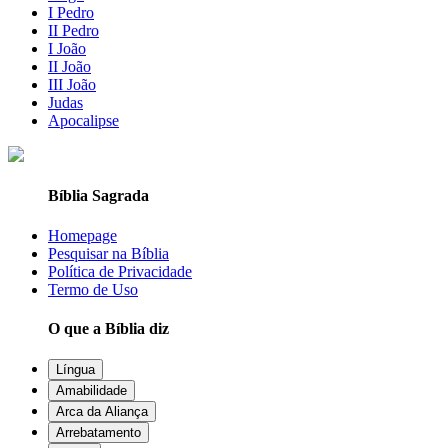
I Pedro
II Pedro
I João
II João
III João
Judas
Apocalipse
Bíblia Sagrada
Homepage
Pesquisar na Bíblia
Política de Privacidade
Termo de Uso
O que a Bíblia diz
Língua
Amabilidade
Arca da Aliança
Arrebatamento