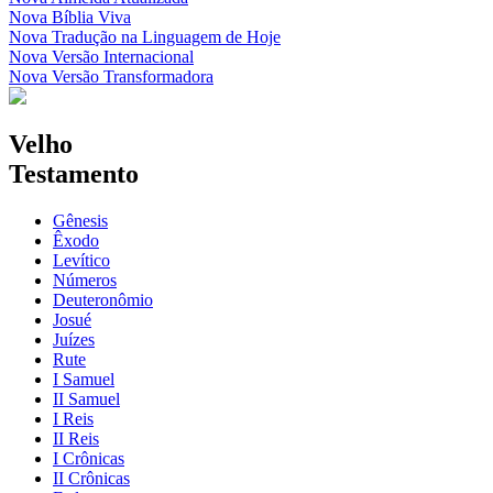
Nova Bíblia Viva
Nova Tradução na Linguagem de Hoje
Nova Versão Internacional
Nova Versão Transformadora
Velho
Testamento
Gênesis
Êxodo
Levítico
Números
Deuteronômio
Josué
Juízes
Rute
I Samuel
II Samuel
I Reis
II Reis
I Crônicas
II Crônicas