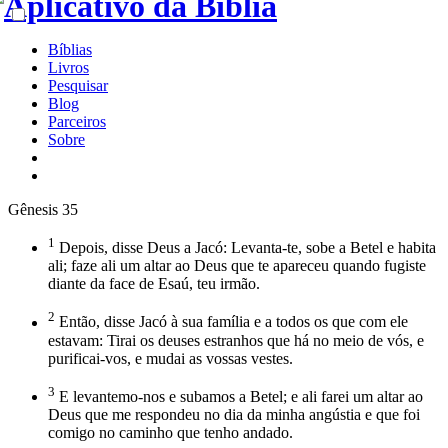
Bíblias
Livros
Pesquisar
Blog
Parceiros
Sobre
Gênesis 35
1
Depois, disse Deus a Jacó: Levanta-te, sobe a Betel e habita
ali; faze ali um altar ao Deus que te apareceu quando fugiste
diante da face de Esaú, teu irmão.
2
Então, disse Jacó à sua família e a todos os que com ele
estavam: Tirai os deuses estranhos que há no meio de vós, e
purificai-vos, e mudai as vossas vestes.
3
E levantemo-nos e subamos a Betel; e ali farei um altar ao
Deus que me respondeu no dia da minha angústia e que foi
comigo no caminho que tenho andado.