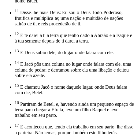
nome Israel.
11
Disse-lhe mais Deus: Eu sou o Deus Todo-Poderoso;
frutifica e multiplica-te; uma nação e multidão de nações
sairão de ti, e reis procederão de ti.
12
E te darei a ti a terra que tenho dado a Abraão e a Isaque e
à tua semente depois de ti darei a terra.
13
E Deus subiu dele, do lugar onde falara com ele.
14
E Jacó pôs uma coluna no lugar onde falara com ele, uma
coluna de pedra; e derramou sobre ela uma libação e deitou
sobre ela azeite.
15
E chamou Jacó o nome daquele lugar, onde Deus falara
com ele, Betel.
16
Partiram de Betel, e, havendo ainda um pequeno espaço de
terra para chegar a Efrata, teve um filho Raquel e teve
trabalho em seu parto.
17
E aconteceu que, tendo ela trabalho em seu parto, lhe disse
a parteira: Não temas, porque também este filho terás.