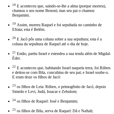
18
E aconteceu que, saindo-se-lhe a alma (porque morreu),
chamou o seu nome Benoni; mas seu pai o chamou
Benjamim.
19
Assim, morreu Raquel e foi sepultada no caminho de
Efrata; esta é Belém.
20
E Jacó pôs uma coluna sobre a sua sepultura; esta é a
coluna da sepultura de Raquel até o dia de hoje.
21
Então, partiu Israel e estendeu a sua tenda além de Migdal-
Éder.
22
E aconteceu que, habitando Israel naquela terra, foi Rúben
e deitou-se com Bila, concubina de seu pai; e Israel soube-o.
E eram doze os filhos de Jacó:
23
os filhos de Leia: Rúben, o primogênito de Jacó, depois
Simeão e Levi, Judá, Issacar e Zebulom;
24
os filhos de Raquel: José e Benjamim;
25
os filhos de Bila, serva de Raquel: Dã e Naftali;