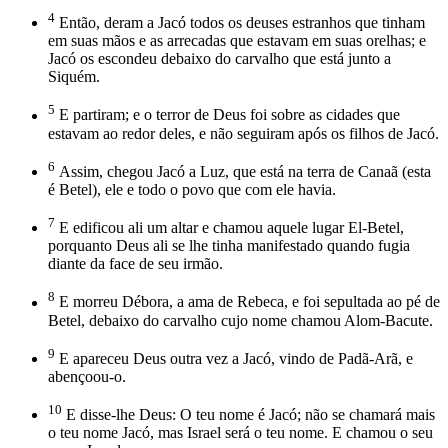
4
Então, deram a Jacó todos os deuses estranhos que tinham
em suas mãos e as arrecadas que estavam em suas orelhas; e
Jacó os escondeu debaixo do carvalho que está junto a
Siquém.
5
E partiram; e o terror de Deus foi sobre as cidades que
estavam ao redor deles, e não seguiram após os filhos de Jacó.
6
Assim, chegou Jacó a Luz, que está na terra de Canaã (esta
é Betel), ele e todo o povo que com ele havia.
7
E edificou ali um altar e chamou aquele lugar El-Betel,
porquanto Deus ali se lhe tinha manifestado quando fugia
diante da face de seu irmão.
8
E morreu Débora, a ama de Rebeca, e foi sepultada ao pé de
Betel, debaixo do carvalho cujo nome chamou Alom-Bacute.
9
E apareceu Deus outra vez a Jacó, vindo de Padã-Arã, e
abençoou-o.
10
E disse-lhe Deus: O teu nome é Jacó; não se chamará mais
o teu nome Jacó, mas Israel será o teu nome. E chamou o seu