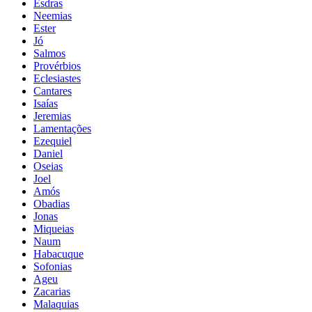
Esdras
Neemias
Ester
Jó
Salmos
Provérbios
Eclesiastes
Cantares
Isaías
Jeremias
Lamentações
Ezequiel
Daniel
Oseias
Joel
Amós
Obadias
Jonas
Miqueias
Naum
Habacuque
Sofonias
Ageu
Zacarias
Malaquias