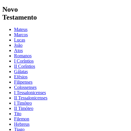
Novo
Testamento
Mateus
Marcos
Lucas
João
Atos
Romanos
I Coríntios
II Coríntios
Gálatas
Efésios
Filipenses
Colossenses
I Tessalonicenses
II Tessalonicenses
I Timóteo
II Timóteo
Tito
Filemon
Hebreus
Tiago