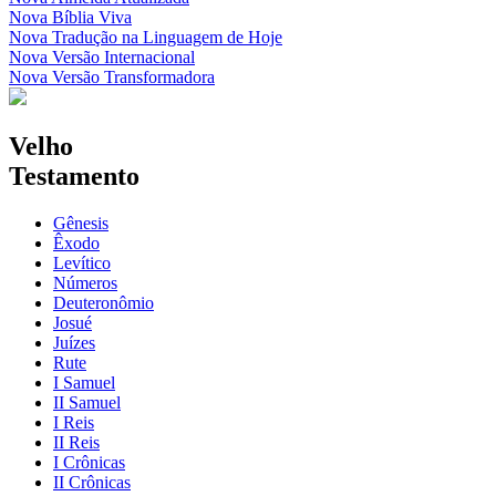
Nova Bíblia Viva
Nova Tradução na Linguagem de Hoje
Nova Versão Internacional
Nova Versão Transformadora
Velho
Testamento
Gênesis
Êxodo
Levítico
Números
Deuteronômio
Josué
Juízes
Rute
I Samuel
II Samuel
I Reis
II Reis
I Crônicas
II Crônicas