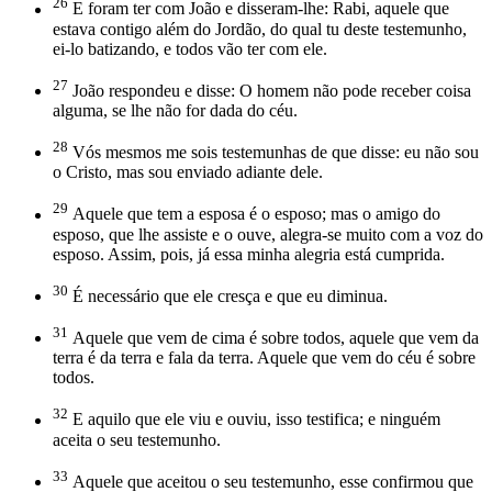
26
E foram ter com João e disseram-lhe: Rabi, aquele que
estava contigo além do Jordão, do qual tu deste testemunho,
ei-lo batizando, e todos vão ter com ele.
27
João respondeu e disse: O homem não pode receber coisa
alguma, se lhe não for dada do céu.
28
Vós mesmos me sois testemunhas de que disse: eu não sou
o Cristo, mas sou enviado adiante dele.
29
Aquele que tem a esposa é o esposo; mas o amigo do
esposo, que lhe assiste e o ouve, alegra-se muito com a voz do
esposo. Assim, pois, já essa minha alegria está cumprida.
30
É necessário que ele cresça e que eu diminua.
31
Aquele que vem de cima é sobre todos, aquele que vem da
terra é da terra e fala da terra. Aquele que vem do céu é sobre
todos.
32
E aquilo que ele viu e ouviu, isso testifica; e ninguém
aceita o seu testemunho.
33
Aquele que aceitou o seu testemunho, esse confirmou que