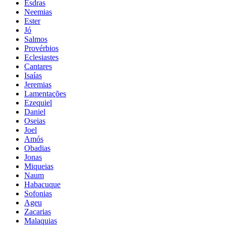
Esdras
Neemias
Ester
Jó
Salmos
Provérbios
Eclesiastes
Cantares
Isaías
Jeremias
Lamentações
Ezequiel
Daniel
Oseias
Joel
Amós
Obadias
Jonas
Miqueias
Naum
Habacuque
Sofonias
Ageu
Zacarias
Malaquias