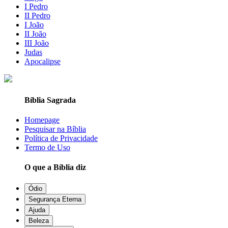
I Pedro
II Pedro
I João
II João
III João
Judas
Apocalipse
Bíblia Sagrada
Homepage
Pesquisar na Bíblia
Política de Privacidade
Termo de Uso
O que a Bíblia diz
Ódio
Segurança Eterna
Ajuda
Beleza