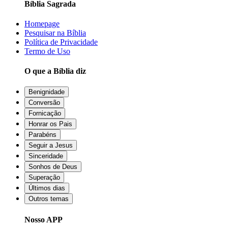
Bíblia Sagrada
Homepage
Pesquisar na Bíblia
Política de Privacidade
Termo de Uso
O que a Bíblia diz
Benignidade
Conversão
Fornicação
Honrar os Pais
Parabéns
Seguir a Jesus
Sinceridade
Sonhos de Deus
Superação
Últimos dias
Outros temas
Nosso APP