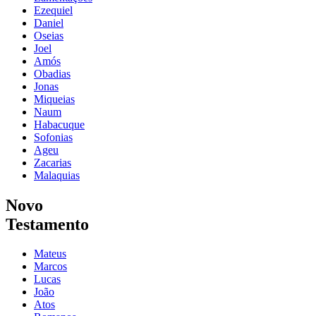
Ezequiel
Daniel
Oseias
Joel
Amós
Obadias
Jonas
Miqueias
Naum
Habacuque
Sofonias
Ageu
Zacarias
Malaquias
Novo
Testamento
Mateus
Marcos
Lucas
João
Atos