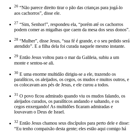
26
“Não parece direito tirar o pão das crianças para jogá-lo
aos cachorros”, disse ele.
27
“Sim, Senhor!”, respondeu ela, “porém até os cachorros
podem comer as migalhas que caem da mesa dos seus donos”.
28
“Mulher”, disse Jesus, “sua fé é grande, e o seu pedido será
atendido”. E a filha dela foi curada naquele mesmo instante.
29
Então Jesus voltou para o mar da Galileia, subiu a um
monte e sentou-se ali.
30
E uma enorme multidão dirigiu-se a ele, trazendo os
paralíticos, os aleijados, os cegos, os mudos e muitos outros, e
os colocavam aos pés de Jesus, e ele curou a todos.
31
O povo ficou admirado quando viu os mudos falando, os
aleijados curados, os paralíticos andando e saltando, e os
cegos enxergando! As multidões ficaram admiradas e
louvavam o Deus de Israel.
32
Então Jesus chamou seus discípulos para perto dele e disse:
“Eu tenho compaixão desta gente; eles estão aqui comigo há