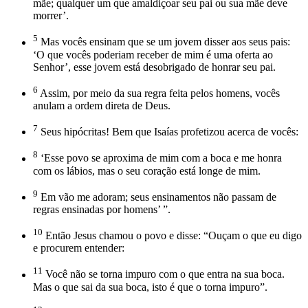
mãe; qualquer um que amaldiçoar seu pai ou sua mãe deve
morrer’.
5
Mas vocês ensinam que se um jovem disser aos seus pais:
‘O que vocês poderiam receber de mim é uma oferta ao
Senhor’, esse jovem está desobrigado de honrar seu pai.
6
Assim, por meio da sua regra feita pelos homens, vocês
anulam a ordem direta de Deus.
7
Seus hipócritas! Bem que Isaías profetizou acerca de vocês:
8
‘Esse povo se aproxima de mim com a boca e me honra
com os lábios, mas o seu coração está longe de mim.
9
Em vão me adoram; seus ensinamentos não passam de
regras ensinadas por homens’ ”.
10
Então Jesus chamou o povo e disse: “Ouçam o que eu digo
e procurem entender:
11
Você não se torna impuro com o que entra na sua boca.
Mas o que sai da sua boca, isto é que o torna impuro”.