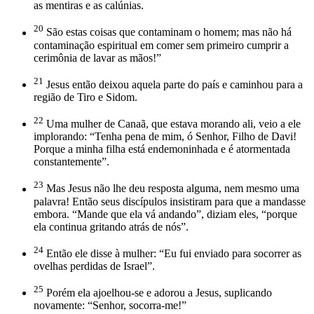
as mentiras e as calúnias.
20
São estas coisas que contaminam o homem; mas não há
contaminação espiritual em comer sem primeiro cumprir a
cerimônia de lavar as mãos!”
21
Jesus então deixou aquela parte do país e caminhou para a
região de Tiro e Sidom.
22
Uma mulher de Canaã, que estava morando ali, veio a ele
implorando: “Tenha pena de mim, ó Senhor, Filho de Davi!
Porque a minha filha está endemoninhada e é atormentada
constantemente”.
23
Mas Jesus não lhe deu resposta alguma, nem mesmo uma
palavra! Então seus discípulos insistiram para que a mandasse
embora. “Mande que ela vá andando”, diziam eles, “porque
ela continua gritando atrás de nós”.
24
Então ele disse à mulher: “Eu fui enviado para socorrer as
ovelhas perdidas de Israel”.
25
Porém ela ajoelhou-se e adorou a Jesus, suplicando
novamente: “Senhor, socorra-me!”