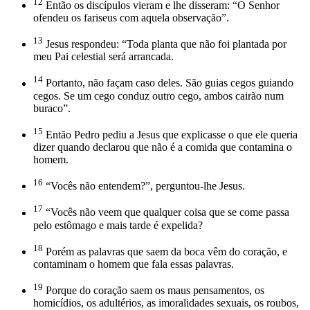
12
Então os discípulos vieram e lhe disseram: “O Senhor
ofendeu os fariseus com aquela observação”.
13
Jesus respondeu: “Toda planta que não foi plantada por
meu Pai celestial será arrancada.
14
Portanto, não façam caso deles. São guias cegos guiando
cegos. Se um cego conduz outro cego, ambos cairão num
buraco”.
15
Então Pedro pediu a Jesus que explicasse o que ele queria
dizer quando declarou que não é a comida que contamina o
homem.
16
“Vocês não entendem?”, perguntou-lhe Jesus.
17
“Vocês não veem que qualquer coisa que se come passa
pelo estômago e mais tarde é expelida?
18
Porém as palavras que saem da boca vêm do coração, e
contaminam o homem que fala essas palavras.
19
Porque do coração saem os maus pensamentos, os
homicídios, os adultérios, as imoralidades sexuais, os roubos,