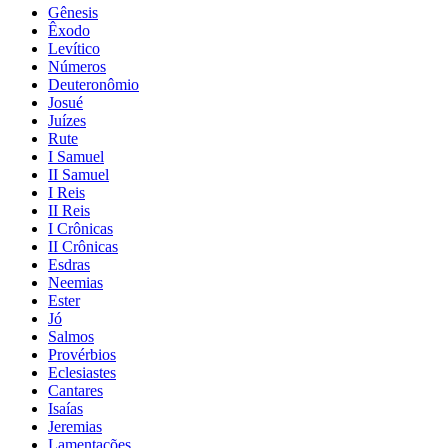
Gênesis
Êxodo
Levítico
Números
Deuteronômio
Josué
Juízes
Rute
I Samuel
II Samuel
I Reis
II Reis
I Crônicas
II Crônicas
Esdras
Neemias
Ester
Jó
Salmos
Provérbios
Eclesiastes
Cantares
Isaías
Jeremias
Lamentações