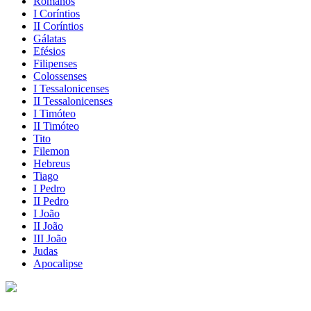
Romanos
I Coríntios
II Coríntios
Gálatas
Efésios
Filipenses
Colossenses
I Tessalonicenses
II Tessalonicenses
I Timóteo
II Timóteo
Tito
Filemon
Hebreus
Tiago
I Pedro
II Pedro
I João
II João
III João
Judas
Apocalipse