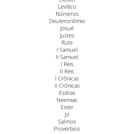
Levítico
Números
Deuteronômio
Josué
Juízes
Rute
I Samuel
II Samuel
I Reis
II Reis
I Crônicas
II Crônicas
Esdras
Neemias
Ester
Jó
Salmos
Provérbios