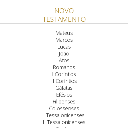
NOVO
TESTAMENTO
Mateus
Marcos
Lucas
João
Atos
Romanos
I Coríntios
II Coríntios
Gálatas
Efésios
Filipenses
Colossenses
I Tessalonicenses
II Tessalonicenses