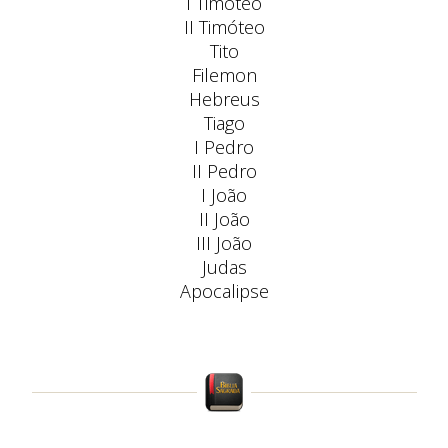
I Timóteo
II Timóteo
Tito
Filemon
Hebreus
Tiago
I Pedro
II Pedro
I João
II João
III João
Judas
Apocalipse