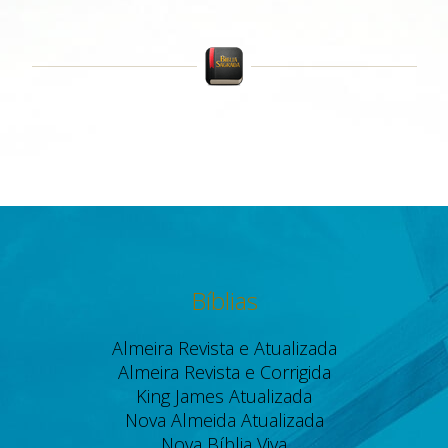
Bíblias
Almeira Revista e Atualizada
Almeira Revista e Corrigida
King James Atualizada
Nova Almeida Atualizada
Nova Bíblia Viva