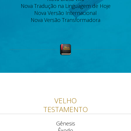
Nova Tradução na Linguagem de Hoje
Nova Versão Internacional
Nova Versão Transformadora
VELHO
TESTAMENTO
Gênesis
Êxodo