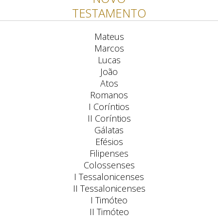
TESTAMENTO
Mateus
Marcos
Lucas
João
Atos
Romanos
I Coríntios
II Coríntios
Gálatas
Efésios
Filipenses
Colossenses
I Tessalonicenses
II Tessalonicenses
I Timóteo
II Timóteo