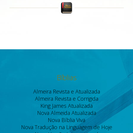
Bíblias
Almeira Revista e Atualizada
Almeira Revista e Corrigida
King James Atualizada
Nova Almeida Atualizada
Nova Bíblia Viva
Nova Tradução na Linguagem de Hoje