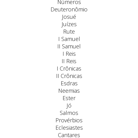
Números
Deuteronômio
Josué
Juízes
Rute
I Samuel
II Samuel
I Reis
II Reis
I Crônicas
II Crônicas
Esdras
Neemias
Ester
Jó
Salmos
Provérbios
Eclesiastes
Cantares