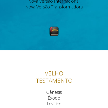
Nova Versão Internacional
Nova Versão Transformadora
VELHO
TESTAMENTO
Gênesis
Êxodo
Levítico