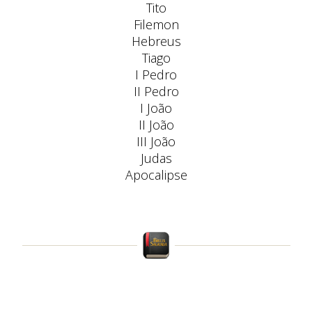
Tito
Filemon
Hebreus
Tiago
I Pedro
II Pedro
I João
II João
III João
Judas
Apocalipse