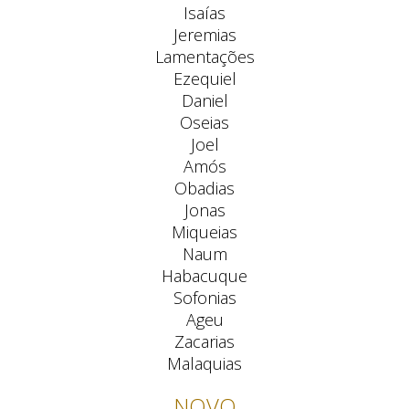
Isaías
Jeremias
Lamentações
Ezequiel
Daniel
Oseias
Joel
Amós
Obadias
Jonas
Miqueias
Naum
Habacuque
Sofonias
Ageu
Zacarias
Malaquias
NOVO