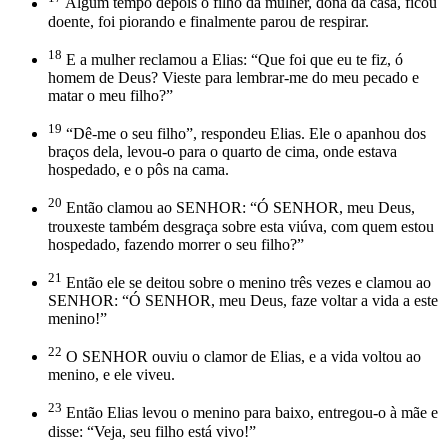
Algum tempo depois o filho da mulher, dona da casa, ficou
doente, foi piorando e finalmente parou de respirar.
18
E a mulher reclamou a Elias: “Que foi que eu te fiz, ó
homem de Deus? Vieste para lembrar-me do meu pecado e
matar o meu filho?”
19
“Dê-me o seu filho”, respondeu Elias. Ele o apanhou dos
braços dela, levou-o para o quarto de cima, onde estava
hospedado, e o pôs na cama.
20
Então clamou ao SENHOR: “Ó SENHOR, meu Deus,
trouxeste também desgraça sobre esta viúva, com quem estou
hospedado, fazendo morrer o seu filho?”
21
Então ele se deitou sobre o menino três vezes e clamou ao
SENHOR: “Ó SENHOR, meu Deus, faze voltar a vida a este
menino!”
22
O SENHOR ouviu o clamor de Elias, e a vida voltou ao
menino, e ele viveu.
23
Então Elias levou o menino para baixo, entregou-o à mãe e
disse: “Veja, seu filho está vivo!”