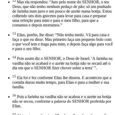
12
Mas ela respondeu: “Juro pelo nome do SENHOR, o teu
Deus, que não tenho nenhum pedaço de pão; só um punhado
de farinha num jarro e um pouco de azeite numa botija. Estou
colhendo uns dois gravetos para levar para casa e preparar
uma refeição para mim e para o meu filho, para que a
comamos e depois morramos.”
13
Elias, porém, lhe disse: “Não tenha medo. Vá para casa e
faça o que eu disse. Mas primeiro faça um pequeno bolo com
o que você tem e traga para mim, e depois faça algo para você
e para o seu filho.
14
Pois assim diz o SENHOR, o Deus de Israel: ‘A farinha na
vasilha não se acabará e o azeite na botija não se secará até o
dia em que o SENHOR fizer chover sobre a terra’ ”.
15
Ela foi e fez conforme Elias lhe dissera. E aconteceu que a
comida durou muito tempo, para Elias e para a mulher e sua
família.
16
Pois a farinha na vasilha não se acabou e o azeite na botija
não se secou, conforme a palavra do SENHOR proferida por
Elias.
17