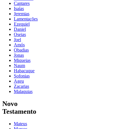
Cantares
Isaías
Jeremias
Lamentações
Ezequiel
Daniel
Oseias
Joel
Amós
Obadias
Jonas
Miqueias
Naum
Habacuque
Sofonias
Ageu
Zacarias
Malaquias
Novo
Testamento
Mateus
Marcos