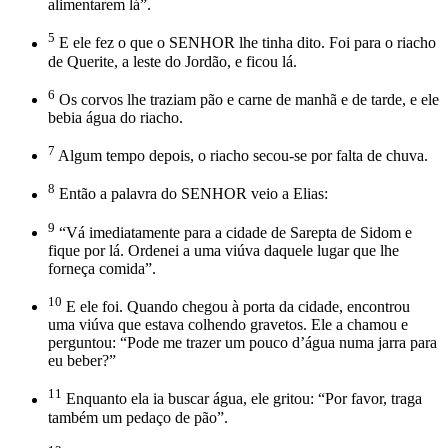
alimentarem lá”.
5
E ele fez o que o SENHOR lhe tinha dito. Foi para o riacho
de Querite, a leste do Jordão, e ficou lá.
6
Os corvos lhe traziam pão e carne de manhã e de tarde, e ele
bebia água do riacho.
7
Algum tempo depois, o riacho secou-se por falta de chuva.
8
Então a palavra do SENHOR veio a Elias:
9
“Vá imediatamente para a cidade de Sarepta de Sidom e
fique por lá. Ordenei a uma viúva daquele lugar que lhe
forneça comida”.
10
E ele foi. Quando chegou à porta da cidade, encontrou
uma viúva que estava colhendo gravetos. Ele a chamou e
perguntou: “Pode me trazer um pouco dʼágua numa jarra para
eu beber?”
11
Enquanto ela ia buscar água, ele gritou: “Por favor, traga
também um pedaço de pão”.