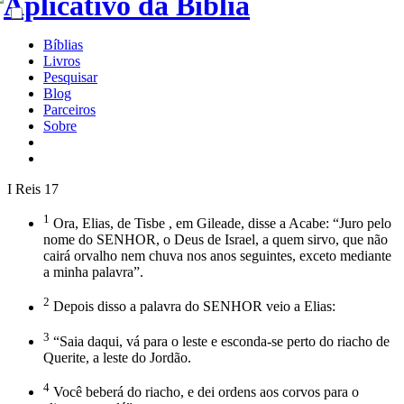
Bíblias
Livros
Pesquisar
Blog
Parceiros
Sobre
I Reis 17
1
Ora, Elias, de Tisbe , em Gileade, disse a Acabe: “Juro pelo
nome do SENHOR, o Deus de Israel, a quem sirvo, que não
cairá orvalho nem chuva nos anos seguintes, exceto mediante
a minha palavra”.
2
Depois disso a palavra do SENHOR veio a Elias:
3
“Saia daqui, vá para o leste e esconda-se perto do riacho de
Querite, a leste do Jordão.
4
Você beberá do riacho, e dei ordens aos corvos para o