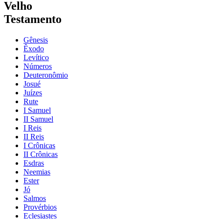
Velho
Testamento
Gênesis
Êxodo
Levítico
Números
Deuteronômio
Josué
Juízes
Rute
I Samuel
II Samuel
I Reis
II Reis
I Crônicas
II Crônicas
Esdras
Neemias
Ester
Jó
Salmos
Provérbios
Eclesiastes