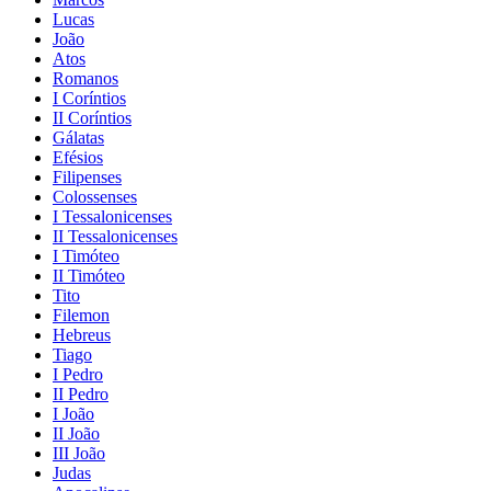
Lucas
João
Atos
Romanos
I Coríntios
II Coríntios
Gálatas
Efésios
Filipenses
Colossenses
I Tessalonicenses
II Tessalonicenses
I Timóteo
II Timóteo
Tito
Filemon
Hebreus
Tiago
I Pedro
II Pedro
I João
II João
III João
Judas