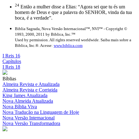
24
Então a mulher disse a Elias: “Agora sei que tu és um
homem de Deus e que a palavra do SENHOR, vinda da tua
boca, é a verdade”.
Biblia Sagrada, Nova Versão Internacional™, NVI™ - Copyright ©
1993, 2000, 2011 by Biblica, Inc.™
Used by permission. All rights reserved worldwide. Saiba mais sobre a
Biblica, Inc.®. Acesse:
www.biblica.com
I Reis 16
Capítulos
I Reis 18
Bíblias
Almeira Revista e Atualizada
Almeira Revista e Corrigida
King James Atualizada
Nova Almeida Atualizada
Nova Bíblia Viva
Nova Tradução na Linguagem de Hoje
Nova Versão Internacional
Nova Versão Transformadora