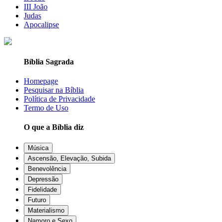
III João
Judas
Apocalipse
Bíblia Sagrada
Homepage
Pesquisar na Bíblia
Política de Privacidade
Termo de Uso
O que a Bíblia diz
Música
Ascensão, Elevação, Subida
Benevolência
Depressão
Fidelidade
Futuro
Materialismo
Namoro e Sexo