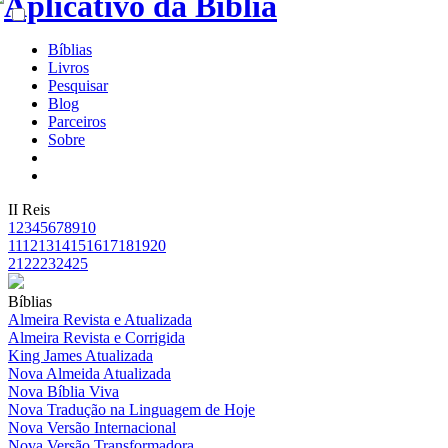
Bíblias
Livros
Pesquisar
Blog
Parceiros
Sobre
II Reis
1
2
3
4
5
6
7
8
9
10
11
12
13
14
15
16
17
18
19
20
21
22
23
24
25
Bíblias
Almeira Revista e Atualizada
Almeira Revista e Corrigida
King James Atualizada
Nova Almeida Atualizada
Nova Bíblia Viva
Nova Tradução na Linguagem de Hoje
Nova Versão Internacional
Nova Versão Transformadora