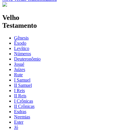
Velho
Testamento
Gênesis
Êxodo
Levítico
Números
Deuteronômio
Josué
Juízes
Rute
I Samuel
II Samuel
I Reis
II Reis
I Crônicas
II Crônicas
Esdras
Neemias
Ester
Jó