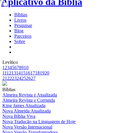
Bíblias
Livros
Pesquisar
Blog
Parceiros
Sobre
Levítico
1
2
3
4
5
6
7
8
9
10
11
12
13
14
15
16
17
18
19
20
21
22
23
24
25
26
27
Bíblias
Almeira Revista e Atualizada
Almeira Revista e Corrigida
King James Atualizada
Nova Almeida Atualizada
Nova Bíblia Viva
Nova Tradução na Linguagem de Hoje
Nova Versão Internacional
Nova Versão Transformadora