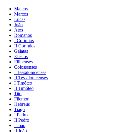
Mateus
Marcos
Lucas
João
Atos
Romanos
I Coríntios
II Coríntios
Gálatas
Efésios
Filipenses
Colossenses
I Tessalonicenses
II Tessalonicenses
I Timóteo
II Timóteo
Tito
Filemon
Hebreus
Tiago
I Pedro
II Pedro
I João
II João