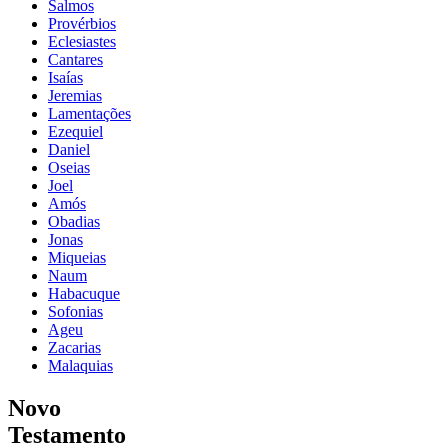
Salmos
Provérbios
Eclesiastes
Cantares
Isaías
Jeremias
Lamentações
Ezequiel
Daniel
Oseias
Joel
Amós
Obadias
Jonas
Miqueias
Naum
Habacuque
Sofonias
Ageu
Zacarias
Malaquias
Novo
Testamento