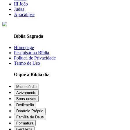
III João
Judas
Apocalipse
Bíblia Sagrada
Homepage
Pesquisar na Bíblia
Política de Privacidade
Termo de Uso
O que a Bíblia diz
Misericórdia
Avivamento
Boas novas
Dedicação
Domínio Próprio
Família de Deus
Formatura
Gentileza