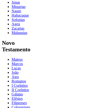
Jonas
Miqueias
Naum
Habacuque
Sofonias
Ageu
Zacarias
Malaquias
Novo
Testamento
Mateus
Marcos
Lucas
João
Atos
Romanos
I Coríntios
II Coríntios
Gálatas
Efésios
Filipenses
Colossenses