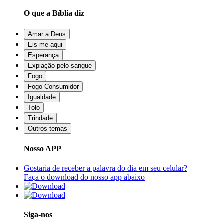
O que a Bíblia diz
Amar a Deus
Eis-me aqui
Esperança
Expiação pelo sangue
Fogo
Fogo Consumidor
Igualdade
Tolo
Trindade
Outros temas
Nosso APP
Gostaria de receber a palavra do dia em seu celular?
Faça o download do nosso app abaixo
Siga-nos