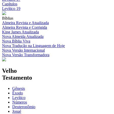
Capítulos
Levítico 19
Bíblias
Almeira Revista e Atualizada
Almeira Revista e Corrigida
King James Atualizada
Nova Almeida Atualizada
Nova Bíblia Viva
Nova Tradução na Linguagem de Hoje
Nova Versão Internacional
Nova Versão Transformadora
Velho
Testamento
Gênesis
Êxodo
Levítico
Números
Deuteronômio
Josué