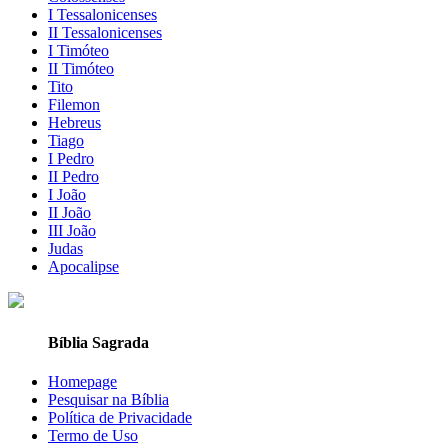
I Tessalonicenses
II Tessalonicenses
I Timóteo
II Timóteo
Tito
Filemon
Hebreus
Tiago
I Pedro
II Pedro
I João
II João
III João
Judas
Apocalipse
Bíblia Sagrada
Homepage
Pesquisar na Bíblia
Política de Privacidade
Termo de Uso