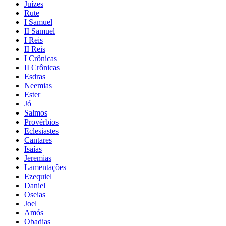
Juízes
Rute
I Samuel
II Samuel
I Reis
II Reis
I Crônicas
II Crônicas
Esdras
Neemias
Ester
Jó
Salmos
Provérbios
Eclesiastes
Cantares
Isaías
Jeremias
Lamentações
Ezequiel
Daniel
Oseias
Joel
Amós
Obadias