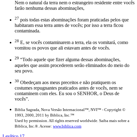
Nem o natural da terra nem o estrangeiro residente entre vocês
farão nenhuma dessas abominações,
27
pois todas estas abominações foram praticadas pelos que
habitaram essa terra antes de vocês; por isso a terra ficou
contaminada.
28
E, se vocês contaminarem a terra, ela os vomitará, como
vomitou os povos que ali estavam antes de vocês.
29
“Todo aquele que fizer alguma dessas abominações,
aqueles que assim procederem serão eliminados do meio do
seu povo.
30
Obedeçam aos meus preceitos e não pratiquem os
costumes repugnantes praticados antes de vocês, nem se
contaminem com eles. Eu sou o SENHOR, o Deus de
vocês”.
Biblia Sagrada, Nova Versão Internacional™, NVI™ - Copyright ©
1993, 2000, 2011 by Biblica, Inc.™
Used by permission. All rights reserved worldwide. Saiba mais sobre a
Biblica, Inc.®. Acesse:
www.biblica.com
Levítico 17