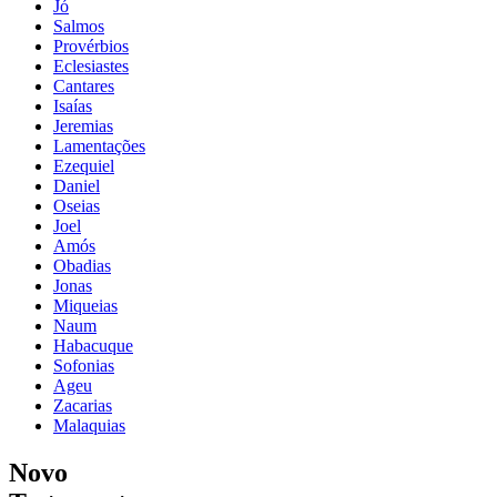
Jó
Salmos
Provérbios
Eclesiastes
Cantares
Isaías
Jeremias
Lamentações
Ezequiel
Daniel
Oseias
Joel
Amós
Obadias
Jonas
Miqueias
Naum
Habacuque
Sofonias
Ageu
Zacarias
Malaquias
Novo