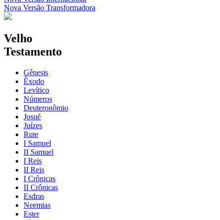
Nova Versão Transformadora
Velho
Testamento
Gênesis
Êxodo
Levítico
Números
Deuteronômio
Josué
Juízes
Rute
I Samuel
II Samuel
I Reis
II Reis
I Crônicas
II Crônicas
Esdras
Neemias
Ester