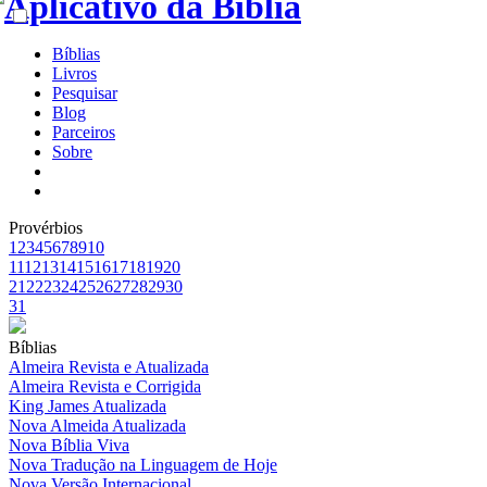
Bíblias
Livros
Pesquisar
Blog
Parceiros
Sobre
Provérbios
1
2
3
4
5
6
7
8
9
10
11
12
13
14
15
16
17
18
19
20
21
22
23
24
25
26
27
28
29
30
31
Bíblias
Almeira Revista e Atualizada
Almeira Revista e Corrigida
King James Atualizada
Nova Almeida Atualizada
Nova Bíblia Viva
Nova Tradução na Linguagem de Hoje
Nova Versão Internacional