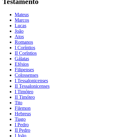
Testamento
Mateus
Marcos
Lucas
João
Atos
Romanos
I Coríntios
II Coríntios
Gálatas
Efésios
Filipenses
Colossenses
I Tessalonicenses
II Tessalonicenses
I Timóteo
II Timóteo
Tito
Filemon
Hebreus
Tiago
I Pedro
II Pedro
I João