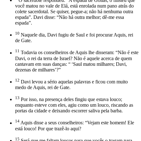
O sacerdote respondeu: “A espada de Golias, o filisteu que
você matou no vale de Elá, está enrolada num pano atrás do
colete sacerdotal. Se quiser, pegue-a; não há nenhuma outra
espada”. Davi disse: “Não há outra melhor; dê-me essa
espada”.
10
Naquele dia, Davi fugiu de Saul e foi procurar Aquis, rei
de Gate.
11
Todavia os conselheiros de Aquis lhe disseram: “Não é este
Davi, o rei da terra de Israel? Não é aquele acerca de quem
cantavam em suas danças: “ ‘Saul matou milhares; Davi,
dezenas de milhares’?”
12
Davi levou a sério aquelas palavras e ficou com muito
medo de Aquis, rei de Gate.
13
Por isso, na presença deles fingiu que estava louco;
enquanto esteve com eles, agiu como um louco, riscando as
portas da cidade e deixando escorrer saliva pela barba.
14
Aquis disse a seus conselheiros: “Vejam este homem! Ele
está louco! Por que trazê-lo aqui?
15
Será que me faltam loucos para que vocês o tragam para