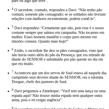
pães ou algo que tiver”.
4
O sacerdote, contudo, respondeu a Davi: “Não tenho pão
comum; somente pão consagrado; se os soldados não tiveram
relações com mulheres recentemente, podem comê-lo”.
5
Davi respondeu: “Certamente que não, pois esse é o nosso
costume sempre que saímos em campanha. Não tocamos em
mulher. Esses homens mantêm o corpo puro mesmo em
missões comuns. Quanto mais hoje!”
6
Então, o sacerdote lhe deu os pães consagrados, visto que
não havia outro além do pão da Presença, que era retirado de
diante do SENHOR e substituído por pão quente no dia em
que era tirado.
7
Aconteceu que um dos servos de Saul estava ali naquele dia,
cumprindo seus deveres diante do SENHOR; era o edomita
Doegue, chefe dos pastores de Saul.
8
Davi perguntou a Aimeleque: “Você tem uma lança ou uma
espada aqui? Não trouxe minha espada nem qualquer outra
arma, pois o rei exigiu urgência”.
9