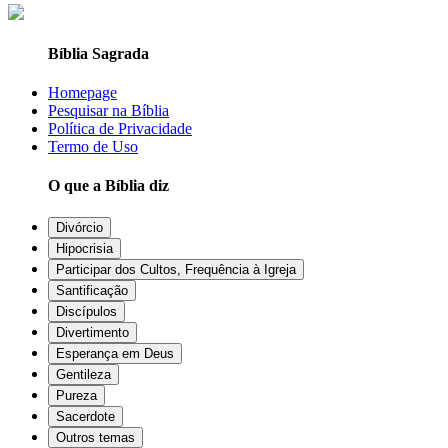
Bíblia Sagrada
Homepage
Pesquisar na Bíblia
Política de Privacidade
Termo de Uso
O que a Bíblia diz
Divórcio
Hipocrisia
Participar dos Cultos, Frequência à Igreja
Santificação
Discípulos
Divertimento
Esperança em Deus
Gentileza
Pureza
Sacerdote
Outros temas