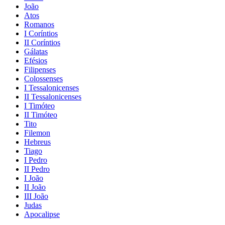
João
Atos
Romanos
I Coríntios
II Coríntios
Gálatas
Efésios
Filipenses
Colossenses
I Tessalonicenses
II Tessalonicenses
I Timóteo
II Timóteo
Tito
Filemon
Hebreus
Tiago
I Pedro
II Pedro
I João
II João
III João
Judas
Apocalipse