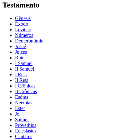
Testamento
Gênesis
Êxodo
Levítico
Números
Deuteronômio
Josué
Juízes
Rute
I Samuel
II Samuel
I Reis
II Reis
I Crônicas
II Crônicas
Esdras
Neemias
Ester
Jó
Salmos
Provérbios
Eclesiastes
Cantares