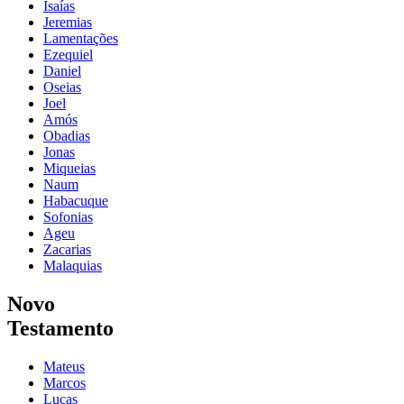
Isaías
Jeremias
Lamentações
Ezequiel
Daniel
Oseias
Joel
Amós
Obadias
Jonas
Miqueias
Naum
Habacuque
Sofonias
Ageu
Zacarias
Malaquias
Novo
Testamento
Mateus
Marcos
Lucas