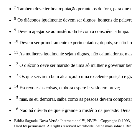
7
Também deve ter boa reputação perante os de fora, para que 
8
Os diáconos igualmente devem ser dignos, homens de palavra
9
Devem apegar-se ao mistério da fé com a consciência limpa.
10
Devem ser primeiramente experimentados; depois, se não ho
11
As mulheres igualmente sejam dignas, não caluniadoras, mas 
12
O diácono deve ser marido de uma só mulher e governar bem s
13
Os que servirem bem alcançarão uma excelente posição e gra
14
Escrevo estas coisas, embora espere ir vê-lo em breve;
15
mas, se eu demorar, saiba como as pessoas devem comportar-
16
Não há dúvida de que é grande o mistério da piedade: Deus fo
Biblia Sagrada, Nova Versão Internacional™, NVI™ - Copyright © 1993, 
Used by permission. All rights reserved worldwide. Saiba mais sobre a Bib