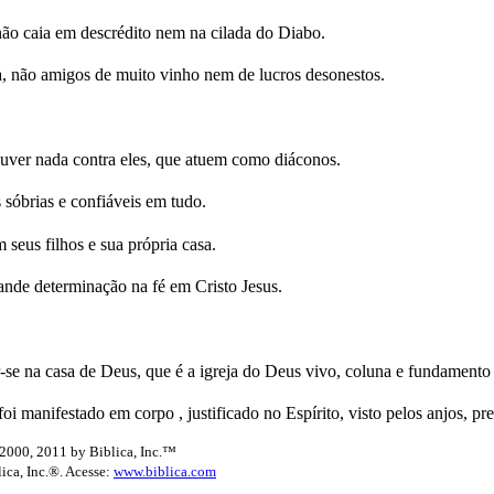
não caia em descrédito nem na cilada do Diabo.
, não amigos de muito vinho nem de lucros desonestos.
uver nada contra eles, que atuem como diáconos.
sóbrias e confiáveis em tudo.
eus filhos e sua própria casa.
nde determinação na fé em Cristo Jesus.
se na casa de Deus, que é a igreja do Deus vivo, coluna e fundamento
i manifestado em corpo , justificado no Espírito, visto pelos anjos, pr
2000, 2011 by Biblica, Inc.™
lica, Inc.®. Acesse:
www.biblica.com