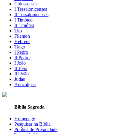
Colossenses
I Tessalonicenses
II Tessalonicenses
I Timóteo
II Timóteo
Tito
Filemon
Hebreus
Tiago
I Pedro
II Pedro
I João
II João
III João
Judas
Apocalipse
Bíblia Sagrada
Homepage
Pesquisar na Bíblia
Política de Privacidade