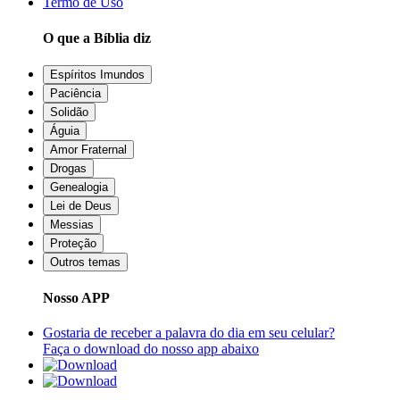
Termo de Uso
O que a Bíblia diz
Espíritos Imundos
Paciência
Solidão
Águia
Amor Fraternal
Drogas
Genealogia
Lei de Deus
Messias
Proteção
Outros temas
Nosso APP
Gostaria de receber a palavra do dia em seu celular?
Faça o download do nosso app abaixo