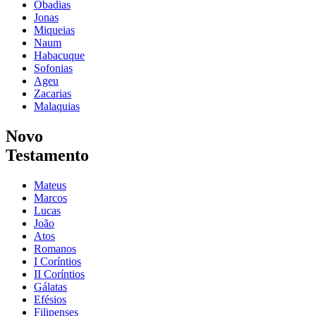
Obadias
Jonas
Miqueias
Naum
Habacuque
Sofonias
Ageu
Zacarias
Malaquias
Novo
Testamento
Mateus
Marcos
Lucas
João
Atos
Romanos
I Coríntios
II Coríntios
Gálatas
Efésios
Filipenses