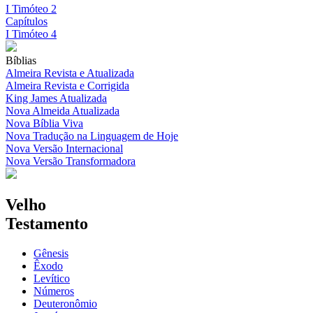
I Timóteo 2
Capítulos
I Timóteo 4
Bíblias
Almeira Revista e Atualizada
Almeira Revista e Corrigida
King James Atualizada
Nova Almeida Atualizada
Nova Bíblia Viva
Nova Tradução na Linguagem de Hoje
Nova Versão Internacional
Nova Versão Transformadora
Velho
Testamento
Gênesis
Êxodo
Levítico
Números
Deuteronômio