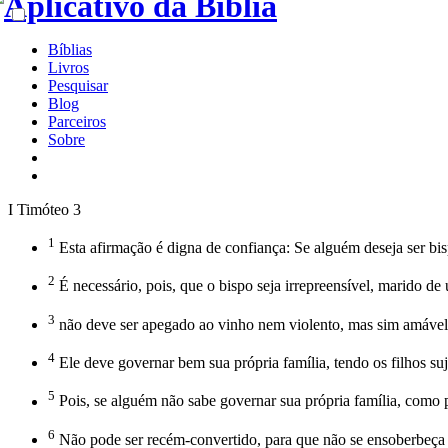
Bíblias
Livros
Pesquisar
Blog
Parceiros
Sobre
I Timóteo 3
1
Esta afirmação é digna de confiança: Se alguém deseja ser bi
2
É necessário, pois, que o bispo seja irrepreensível, marido de 
3
não deve ser apegado ao vinho nem violento, mas sim amável,
4
Ele deve governar bem sua própria família, tendo os filhos suj
5
Pois, se alguém não sabe governar sua própria família, como 
6
Não pode ser recém-convertido, para que não se ensoberbeça