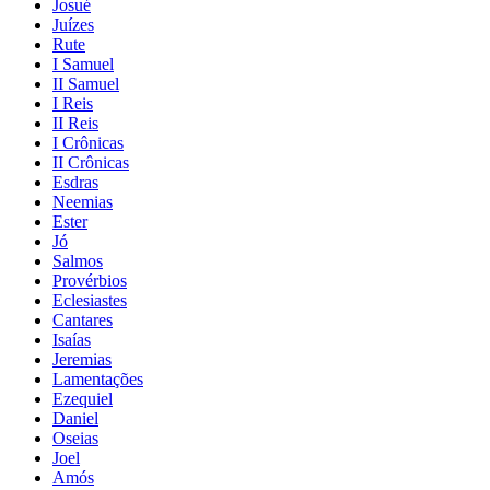
Josué
Juízes
Rute
I Samuel
II Samuel
I Reis
II Reis
I Crônicas
II Crônicas
Esdras
Neemias
Ester
Jó
Salmos
Provérbios
Eclesiastes
Cantares
Isaías
Jeremias
Lamentações
Ezequiel
Daniel
Oseias
Joel
Amós