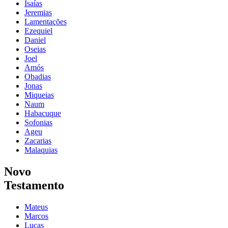
Isaías
Jeremias
Lamentações
Ezequiel
Daniel
Oseias
Joel
Amós
Obadias
Jonas
Miqueias
Naum
Habacuque
Sofonias
Ageu
Zacarias
Malaquias
Novo
Testamento
Mateus
Marcos
Lucas