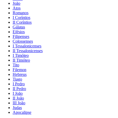
João
Atos
Romanos
I Coríntios
II Coríntios
Gálatas
Efésios
Filipenses
Colossenses
I Tessalonicenses
II Tessalonicenses
I Timóteo
II Timóteo
Tito
Filemon
Hebreus
Tiago
I Pedro
II Pedro
I João
II João
III João
Judas
Apocalipse