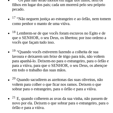
“Os pais não serão mortos em lugar dos filhos, nem os
filhos em lugar dos pais; cada um morrerá pelo seu próprio
pecado.
17
“Não neguem justiça ao estrangeiro e ao órfão, nem tomem
como penhor o manto de uma viúva.
18
Lembrem-se de que vocês foram escravos no Egito e de
que o SENHOR, o seu Deus, os libertou; por isso ordeno a
vocês que façam tudo isso.
19
“Quando vocês estiverem fazendo a colheita de sua
lavoura e deixarem um feixe de trigo para trás, não voltem
para apanhá-lo. Deixem-no para o estrangeiro, para o órfão e
para a viúva, para que o SENHOR, o seu Deus, os abençoe
em todo o trabalho das suas mãos.
20
Quando sacudirem as azeitonas das suas oliveiras, não
voltem para colher o que ficar nos ramos. Deixem o que
sobrar para o estrangeiro, para o órfão e para a viúva.
21
E, quando colherem as uvas da sua vinha, não passem de
novo por ela. Deixem o que sobrar para o estrangeiro, para o
órfão e para a viúva.