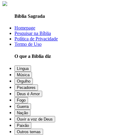
Bíblia Sagrada
Homepage
Pesquisar na Bíblia
Política de Privacidade
Termo de Uso
O que a Bíblia diz
Língua
Música
Orgulho
Pecadores
Deus é Amor
Fogo
Guerra
Nação
Ouvir a voz de Deus
Paixão
Outros temas