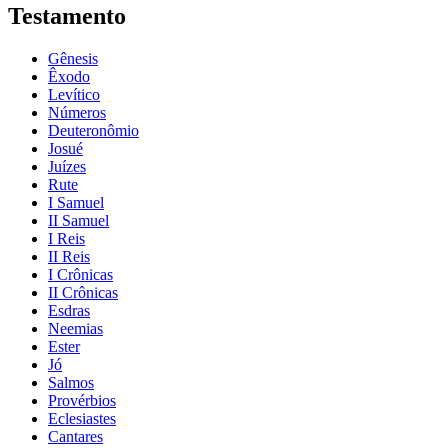
Testamento
Gênesis
Êxodo
Levítico
Números
Deuteronômio
Josué
Juízes
Rute
I Samuel
II Samuel
I Reis
II Reis
I Crônicas
II Crônicas
Esdras
Neemias
Ester
Jó
Salmos
Provérbios
Eclesiastes
Cantares