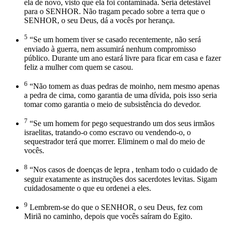
ela de novo, visto que ela foi contaminada. Seria detestável
para o SENHOR. Não tragam pecado sobre a terra que o
SENHOR, o seu Deus, dá a vocês por herança.
5
“Se um homem tiver se casado recentemente, não será
enviado à guerra, nem assumirá nenhum compromisso
público. Durante um ano estará livre para ficar em casa e fazer
feliz a mulher com quem se casou.
6
“Não tomem as duas pedras de moinho, nem mesmo apenas
a pedra de cima, como garantia de uma dívida, pois isso seria
tomar como garantia o meio de subsistência do devedor.
7
“Se um homem for pego sequestrando um dos seus irmãos
israelitas, tratando-o como escravo ou vendendo-o, o
sequestrador terá que morrer. Eliminem o mal do meio de
vocês.
8
“Nos casos de doenças de lepra , tenham todo o cuidado de
seguir exatamente as instruções dos sacerdotes levitas. Sigam
cuidadosamente o que eu ordenei a eles.
9
Lembrem-se do que o SENHOR, o seu Deus, fez com
Miriã no caminho, depois que vocês saíram do Egito.