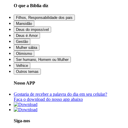
O que a Bíblia diz
Filhos, Responsabilidade dos pais
Mansidão
Deus do impossível
Deus é Amor
Gestão
Mulher sábia
Otimismo
Ser humano, Homem ou Mulher
Velhice
Outros temas
Nosso APP
Gostaria de receber a palavra do dia em seu celular?
Faça o download do nosso app abaixo
Siga-nos