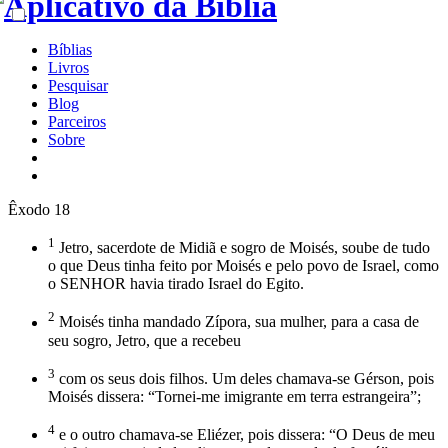
Bíblias
Livros
Pesquisar
Blog
Parceiros
Sobre
Êxodo 18
1
Jetro, sacerdote de Midiã e sogro de Moisés, soube de tudo
o que Deus tinha feito por Moisés e pelo povo de Israel, como
o SENHOR havia tirado Israel do Egito.
2
Moisés tinha mandado Zípora, sua mulher, para a casa de
seu sogro, Jetro, que a recebeu
3
com os seus dois filhos. Um deles chamava-se Gérson, pois
Moisés dissera: “Tornei-me imigrante em terra estrangeira”;
4
e o outro chamava-se Eliézer, pois dissera: “O Deus de meu