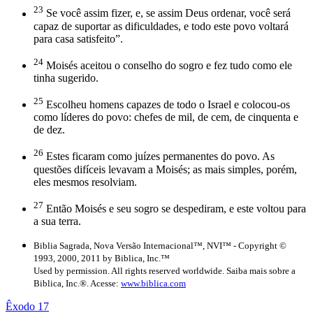
23
Se você assim fizer, e, se assim Deus ordenar, você será
capaz de suportar as dificuldades, e todo este povo voltará
para casa satisfeito”.
24
Moisés aceitou o conselho do sogro e fez tudo como ele
tinha sugerido.
25
Escolheu homens capazes de todo o Israel e colocou-os
como líderes do povo: chefes de mil, de cem, de cinquenta e
de dez.
26
Estes ficaram como juízes permanentes do povo. As
questões difíceis levavam a Moisés; as mais simples, porém,
eles mesmos resolviam.
27
Então Moisés e seu sogro se despediram, e este voltou para
a sua terra.
Biblia Sagrada, Nova Versão Internacional™, NVI™ - Copyright ©
1993, 2000, 2011 by Biblica, Inc.™
Used by permission. All rights reserved worldwide. Saiba mais sobre a
Biblica, Inc.®. Acesse:
www.biblica.com
Êxodo 17