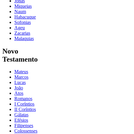
Jonas
Miqueias
Naum
Habacuque
Sofonias
Ageu
Zacarias
Malaquias
Novo
Testamento
Mateus
Marcos
Lucas
João
Atos
Romanos
I Coríntios
II Coríntios
Gálatas
Efésios
Filipenses
Colossenses