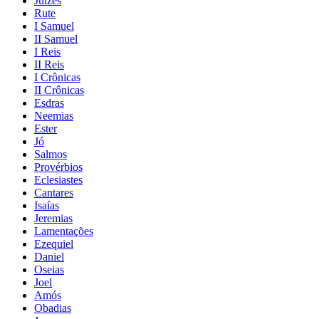
Juízes
Rute
I Samuel
II Samuel
I Reis
II Reis
I Crônicas
II Crônicas
Esdras
Neemias
Ester
Jó
Salmos
Provérbios
Eclesiastes
Cantares
Isaías
Jeremias
Lamentações
Ezequiel
Daniel
Oseias
Joel
Amós
Obadias