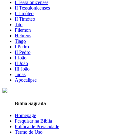
I Tessalonicenses
II Tessalonicenses
I Timóteo
II Timóteo
Tito
Filemon
Hebreus
Tiago
I Pedro
II Pedro
I João
II João
III João
Judas
Apocalipse
Bíblia Sagrada
Homepage
Pesquisar na Bíblia
Política de Privacidade
Termo de Uso