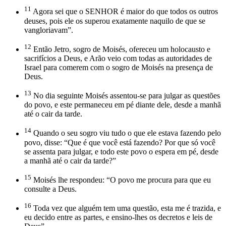
11
Agora sei que o SENHOR é maior do que todos os outros
deuses, pois ele os superou exatamente naquilo de que se
vangloriavam”.
12
Então Jetro, sogro de Moisés, ofereceu um holocausto e
sacrifícios a Deus, e Arão veio com todas as autoridades de
Israel para comerem com o sogro de Moisés na presença de
Deus.
13
No dia seguinte Moisés assentou-se para julgar as questões
do povo, e este permaneceu em pé diante dele, desde a manhã
até o cair da tarde.
14
Quando o seu sogro viu tudo o que ele estava fazendo pelo
povo, disse: “Que é que você está fazendo? Por que só você
se assenta para julgar, e todo este povo o espera em pé, desde
a manhã até o cair da tarde?”
15
Moisés lhe respondeu: “O povo me procura para que eu
consulte a Deus.
16
Toda vez que alguém tem uma questão, esta me é trazida, e
eu decido entre as partes, e ensino-lhes os decretos e leis de