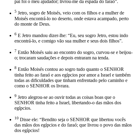
pai foi o meu ajudador; livrou-me da espada do faraó”.
5
Jetro, sogro de Moisés, veio com os filhos e a mulher de
Moisés encontrá-lo no deserto, onde estava acampado, perto
do monte de Deus.
6
E Jetro mandou dizer-lhe: “Eu, seu sogro Jetro, estou indo
encontrá-lo, e comigo vão sua mulher e seus dois filhos”.
7
Então Moisés saiu ao encontro do sogro, curvou-se e beijou-
o; trocaram saudações e depois entraram na tenda.
8
Então Moisés contou ao sogro tudo quanto o SENHOR
tinha feito ao faraó e aos egípcios por amor a Israel e também
todas as dificuldades que tinham enfrentado pelo caminho e
como o SENHOR os livrara.
9
Jetro alegrou-se ao ouvir todas as coisas boas que o
SENHOR tinha feito a Israel, libertando-o das mãos dos
egípcios.
10
Disse ele: “Bendito seja o SENHOR que libertou vocês
das mãos dos egípcios e do faraó; que livrou o povo das mãos
dos egípcios!