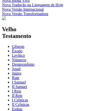
Nova Bíblia Viva
Nova Tradução na Linguagem de Hoje
Nova Versão Internacional
Nova Versão Transformadora
Velho
Testamento
Gênesis
Êxodo
Levítico
Números
Deuteronômio
Josué
Juízes
Rute
I Samuel
II Samuel
I Reis
II Reis
I Crônicas
II Crônicas
Esdras