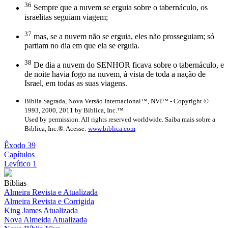
36
Sempre que a nuvem se erguia sobre o tabernáculo, os
israelitas seguiam viagem;
37
mas, se a nuvem não se erguia, eles não prosseguiam; só
partiam no dia em que ela se erguia.
38
De dia a nuvem do SENHOR ficava sobre o tabernáculo, e
de noite havia fogo na nuvem, à vista de toda a nação de
Israel, em todas as suas viagens.
Biblia Sagrada, Nova Versão Internacional™, NVI™ - Copyright ©
1993, 2000, 2011 by Biblica, Inc.™
Used by permission. All rights reserved worldwide. Saiba mais sobre a
Biblica, Inc.®. Acesse:
www.biblica.com
Êxodo 39
Capítulos
Levítico 1
Bíblias
Almeira Revista e Atualizada
Almeira Revista e Corrigida
King James Atualizada
Nova Almeida Atualizada