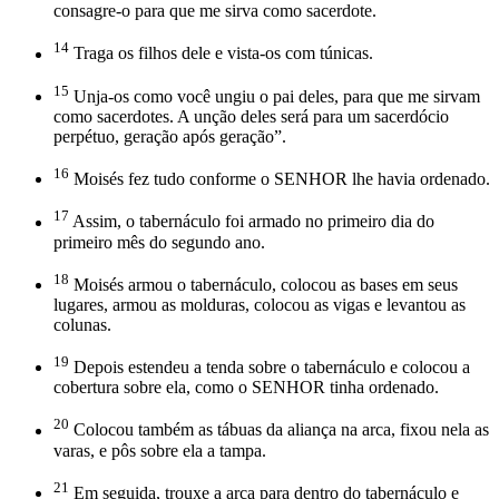
consagre-o para que me sirva como sacerdote.
14
Traga os filhos dele e vista-os com túnicas.
15
Unja-os como você ungiu o pai deles, para que me sirvam
como sacerdotes. A unção deles será para um sacerdócio
perpétuo, geração após geração”.
16
Moisés fez tudo conforme o SENHOR lhe havia ordenado.
17
Assim, o tabernáculo foi armado no primeiro dia do
primeiro mês do segundo ano.
18
Moisés armou o tabernáculo, colocou as bases em seus
lugares, armou as molduras, colocou as vigas e levantou as
colunas.
19
Depois estendeu a tenda sobre o tabernáculo e colocou a
cobertura sobre ela, como o SENHOR tinha ordenado.
20
Colocou também as tábuas da aliança na arca, fixou nela as
varas, e pôs sobre ela a tampa.
21
Em seguida, trouxe a arca para dentro do tabernáculo e