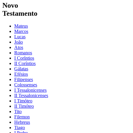
Novo
Testamento
Mateus
Marcos
Lucas
João
Atos
Romanos
I Coríntios
II Coríntios
Gálatas
Efésios
Filipenses
Colossenses
I Tessalonicenses
II Tessalonicenses
I Timóteo
II Timóteo
Tito
Filemon
Hebreus
Tiago
I Pedro