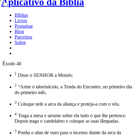
Bíblias
Livros
Pesquisar
Blog
Parceiros
Sobre
Êxodo 40
1
Disse o SENHOR a Moisés:
2
“Arme o tabernáculo, a Tenda do Encontro, no primeiro dia
do primeiro mês.
3
Coloque nele a arca da aliança e proteja-a com o véu.
4
Traga a mesa e arrume sobre ela tudo o que lhe pertence.
Depois traga o candelabro e coloque as suas lâmpadas.
5
Ponha o altar de ouro para o incenso diante da arca da