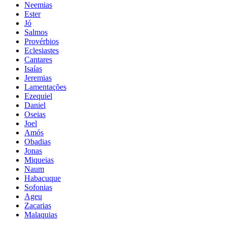
Neemias
Ester
Jó
Salmos
Provérbios
Eclesiastes
Cantares
Isaías
Jeremias
Lamentações
Ezequiel
Daniel
Oseias
Joel
Amós
Obadias
Jonas
Miqueias
Naum
Habacuque
Sofonias
Ageu
Zacarias
Malaquias