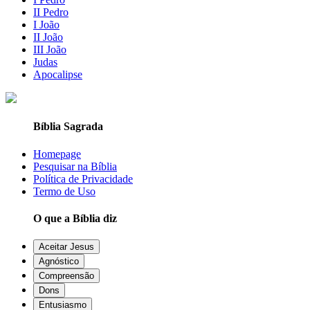
II Pedro
I João
II João
III João
Judas
Apocalipse
Bíblia Sagrada
Homepage
Pesquisar na Bíblia
Política de Privacidade
Termo de Uso
O que a Bíblia diz
Aceitar Jesus
Agnóstico
Compreensão
Dons
Entusiasmo