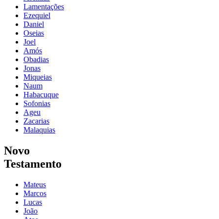
Lamentações
Ezequiel
Daniel
Oseias
Joel
Amós
Obadias
Jonas
Miqueias
Naum
Habacuque
Sofonias
Ageu
Zacarias
Malaquias
Novo
Testamento
Mateus
Marcos
Lucas
João