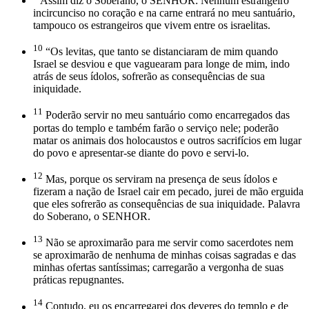
Assim diz o Soberano, o SENHOR: Nenhum estrangeiro
incircunciso no coração e na carne entrará no meu santuário,
tampouco os estrangeiros que vivem entre os israelitas.
10
“Os levitas, que tanto se distanciaram de mim quando
Israel se desviou e que vaguearam para longe de mim, indo
atrás de seus ídolos, sofrerão as consequências de sua
iniquidade.
11
Poderão servir no meu santuário como encarregados das
portas do templo e também farão o serviço nele; poderão
matar os animais dos holocaustos e outros sacrifícios em lugar
do povo e apresentar-se diante do povo e servi-lo.
12
Mas, porque os serviram na presença de seus ídolos e
fizeram a nação de Israel cair em pecado, jurei de mão erguida
que eles sofrerão as consequências de sua iniquidade. Palavra
do Soberano, o SENHOR.
13
Não se aproximarão para me servir como sacerdotes nem
se aproximarão de nenhuma de minhas coisas sagradas e das
minhas ofertas santíssimas; carregarão a vergonha de suas
práticas repugnantes.
14
Contudo, eu os encarregarei dos deveres do templo e de