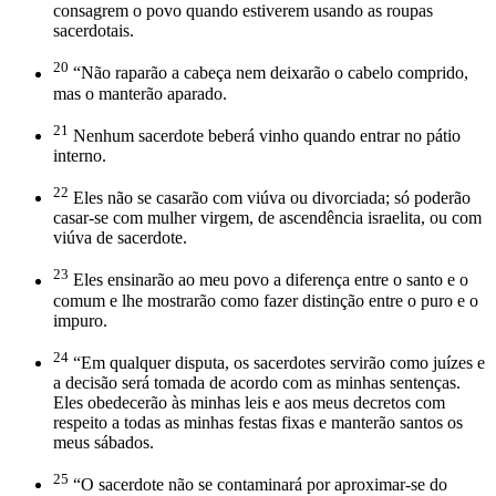
consagrem o povo quando estiverem usando as roupas
sacerdotais.
20
“Não raparão a cabeça nem deixarão o cabelo comprido,
mas o manterão aparado.
21
Nenhum sacerdote beberá vinho quando entrar no pátio
interno.
22
Eles não se casarão com viúva ou divorciada; só poderão
casar-se com mulher virgem, de ascendência israelita, ou com
viúva de sacerdote.
23
Eles ensinarão ao meu povo a diferença entre o santo e o
comum e lhe mostrarão como fazer distinção entre o puro e o
impuro.
24
“Em qualquer disputa, os sacerdotes servirão como juízes e
a decisão será tomada de acordo com as minhas sentenças.
Eles obedecerão às minhas leis e aos meus decretos com
respeito a todas as minhas festas fixas e manterão santos os
meus sábados.
25
“O sacerdote não se contaminará por aproximar-se do