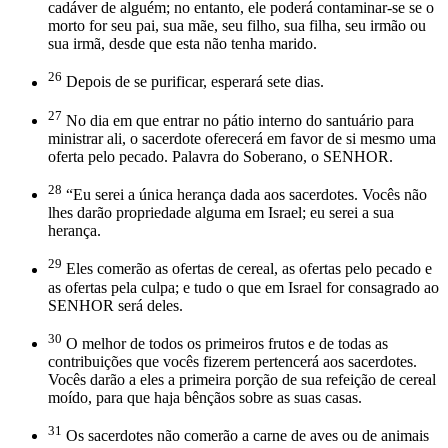
cadáver de alguém; no entanto, ele poderá contaminar-se se o
morto for seu pai, sua mãe, seu filho, sua filha, seu irmão ou
sua irmã, desde que esta não tenha marido.
26
Depois de se purificar, esperará sete dias.
27
No dia em que entrar no pátio interno do santuário para
ministrar ali, o sacerdote oferecerá em favor de si mesmo uma
oferta pelo pecado. Palavra do Soberano, o SENHOR.
28
“Eu serei a única herança dada aos sacerdotes. Vocês não
lhes darão propriedade alguma em Israel; eu serei a sua
herança.
29
Eles comerão as ofertas de cereal, as ofertas pelo pecado e
as ofertas pela culpa; e tudo o que em Israel for consagrado ao
SENHOR será deles.
30
O melhor de todos os primeiros frutos e de todas as
contribuições que vocês fizerem pertencerá aos sacerdotes.
Vocês darão a eles a primeira porção de sua refeição de cereal
moído, para que haja bênçãos sobre as suas casas.
31
Os sacerdotes não comerão a carne de aves ou de animais