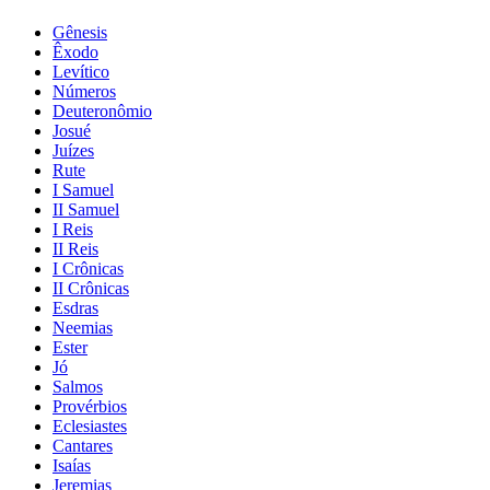
Gênesis
Êxodo
Levítico
Números
Deuteronômio
Josué
Juízes
Rute
I Samuel
II Samuel
I Reis
II Reis
I Crônicas
II Crônicas
Esdras
Neemias
Ester
Jó
Salmos
Provérbios
Eclesiastes
Cantares
Isaías
Jeremias