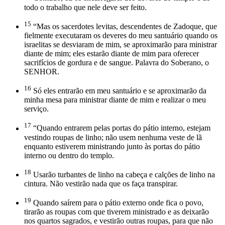
todo o trabalho que nele deve ser feito.
15
“Mas os sacerdotes levitas, descendentes de Zadoque, que
fielmente executaram os deveres do meu santuário quando os
israelitas se desviaram de mim, se aproximarão para ministrar
diante de mim; eles estarão diante de mim para oferecer
sacrifícios de gordura e de sangue. Palavra do Soberano, o
SENHOR.
16
Só eles entrarão em meu santuário e se aproximarão da
minha mesa para ministrar diante de mim e realizar o meu
serviço.
17
“Quando entrarem pelas portas do pátio interno, estejam
vestindo roupas de linho; não usem nenhuma veste de lã
enquanto estiverem ministrando junto às portas do pátio
interno ou dentro do templo.
18
Usarão turbantes de linho na cabeça e calções de linho na
cintura. Não vestirão nada que os faça transpirar.
19
Quando saírem para o pátio externo onde fica o povo,
tirarão as roupas com que tiverem ministrado e as deixarão
nos quartos sagrados, e vestirão outras roupas, para que não