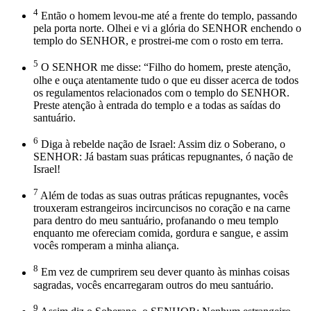
4
Então o homem levou-me até a frente do templo, passando
pela porta norte. Olhei e vi a glória do SENHOR enchendo o
templo do SENHOR, e prostrei-me com o rosto em terra.
5
O SENHOR me disse: “Filho do homem, preste atenção,
olhe e ouça atentamente tudo o que eu disser acerca de todos
os regulamentos relacionados com o templo do SENHOR.
Preste atenção à entrada do templo e a todas as saídas do
santuário.
6
Diga à rebelde nação de Israel: Assim diz o Soberano, o
SENHOR: Já bastam suas práticas repugnantes, ó nação de
Israel!
7
Além de todas as suas outras práticas repugnantes, vocês
trouxeram estrangeiros incircuncisos no coração e na carne
para dentro do meu santuário, profanando o meu templo
enquanto me ofereciam comida, gordura e sangue, e assim
vocês romperam a minha aliança.
8
Em vez de cumprirem seu dever quanto às minhas coisas
sagradas, vocês encarregaram outros do meu santuário.
9