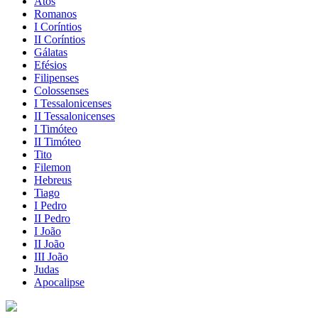
Atos
Romanos
I Coríntios
II Coríntios
Gálatas
Efésios
Filipenses
Colossenses
I Tessalonicenses
II Tessalonicenses
I Timóteo
II Timóteo
Tito
Filemon
Hebreus
Tiago
I Pedro
II Pedro
I João
II João
III João
Judas
Apocalipse