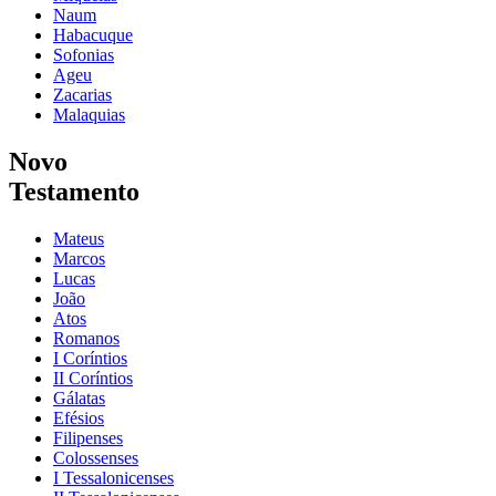
Naum
Habacuque
Sofonias
Ageu
Zacarias
Malaquias
Novo
Testamento
Mateus
Marcos
Lucas
João
Atos
Romanos
I Coríntios
II Coríntios
Gálatas
Efésios
Filipenses
Colossenses
I Tessalonicenses