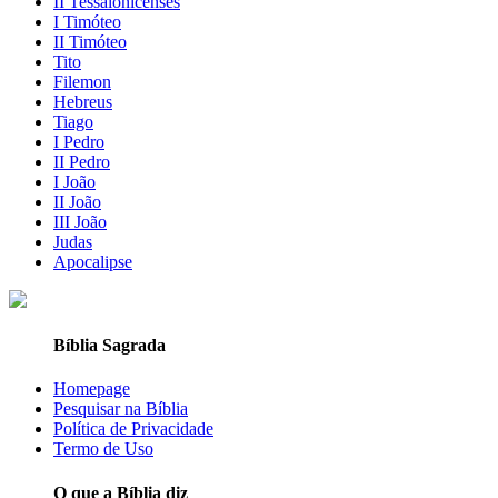
II Tessalonicenses
I Timóteo
II Timóteo
Tito
Filemon
Hebreus
Tiago
I Pedro
II Pedro
I João
II João
III João
Judas
Apocalipse
Bíblia Sagrada
Homepage
Pesquisar na Bíblia
Política de Privacidade
Termo de Uso
O que a Bíblia diz