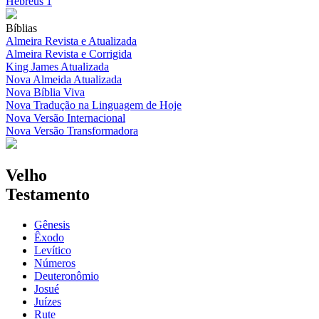
Hebreus 1
Bíblias
Almeira Revista e Atualizada
Almeira Revista e Corrigida
King James Atualizada
Nova Almeida Atualizada
Nova Bíblia Viva
Nova Tradução na Linguagem de Hoje
Nova Versão Internacional
Nova Versão Transformadora
Velho
Testamento
Gênesis
Êxodo
Levítico
Números
Deuteronômio
Josué
Juízes
Rute