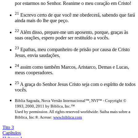
por estarmos no Senhor. Reanime o meu coração em Cristo!
21
Escrevo certo de que você me obedecerá, sabendo que fará
ainda mais do lhe que peço.
22
Além disso, prepare-me um aposento, porque, graças às
suas orações, espero poder ser restituído a vocês.
23
Epafras, meu companheiro de prisão por causa de Cristo
Jesus, envia saudações,
24
assim como também Marcos, Aristarco, Demas e Lucas,
meus cooperadores.
25
A graça do Senhor Jesus Cristo seja com o espírito de todos
vocês.
Biblia Sagrada, Nova Versão Internacional™, NVI™ - Copyright ©
1993, 2000, 2011 by Biblica, Inc.™
Used by permission. All rights reserved worldwide. Saiba mais sobre a
Biblica, Inc.®. Acesse:
www.biblica.com
Tito 3
Capítulos