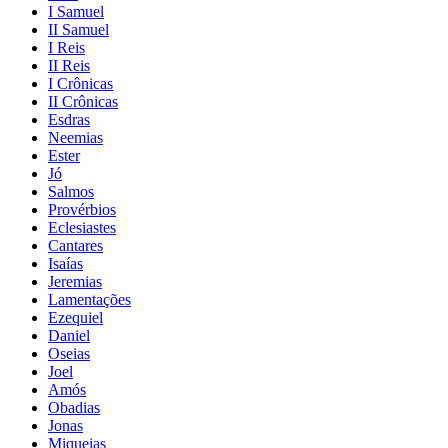
I Samuel
II Samuel
I Reis
II Reis
I Crônicas
II Crônicas
Esdras
Neemias
Ester
Jó
Salmos
Provérbios
Eclesiastes
Cantares
Isaías
Jeremias
Lamentações
Ezequiel
Daniel
Oseias
Joel
Amós
Obadias
Jonas
Miqueias