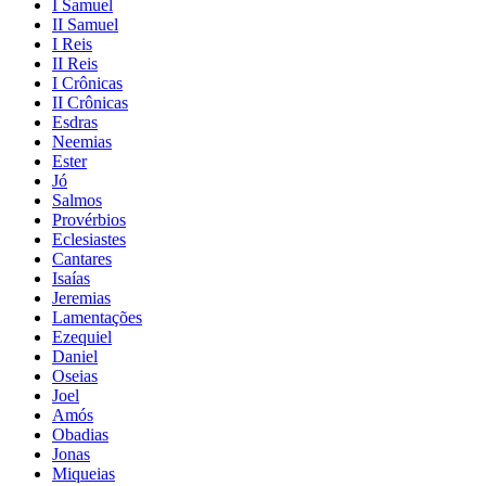
I Samuel
II Samuel
I Reis
II Reis
I Crônicas
II Crônicas
Esdras
Neemias
Ester
Jó
Salmos
Provérbios
Eclesiastes
Cantares
Isaías
Jeremias
Lamentações
Ezequiel
Daniel
Oseias
Joel
Amós
Obadias
Jonas
Miqueias