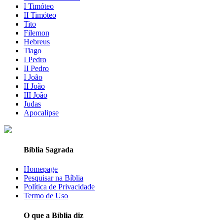
I Timóteo
II Timóteo
Tito
Filemon
Hebreus
Tiago
I Pedro
II Pedro
I João
II João
III João
Judas
Apocalipse
Bíblia Sagrada
Homepage
Pesquisar na Bíblia
Política de Privacidade
Termo de Uso
O que a Bíblia diz