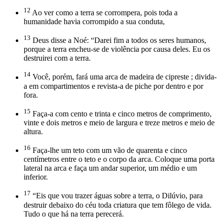
12
Ao ver como a terra se corrompera, pois toda a
humanidade havia corrompido a sua conduta,
13
Deus disse a Noé: “Darei fim a todos os seres humanos,
porque a terra encheu-se de violência por causa deles. Eu os
destruirei com a terra.
14
Você, porém, fará uma arca de madeira de cipreste ; divida-
a em compartimentos e revista-a de piche por dentro e por
fora.
15
Faça-a com cento e trinta e cinco metros de comprimento,
vinte e dois metros e meio de largura e treze metros e meio de
altura.
16
Faça-lhe um teto com um vão de quarenta e cinco
centímetros entre o teto e o corpo da arca. Coloque uma porta
lateral na arca e faça um andar superior, um médio e um
inferior.
17
“Eis que vou trazer águas sobre a terra, o Dilúvio, para
destruir debaixo do céu toda criatura que tem fôlego de vida.
Tudo o que há na terra perecerá.