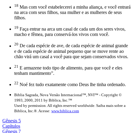
18
Mas com você estabelecerei a minha aliança, e você entrará
na arca com seus filhos, sua mulher e as mulheres de seus
filhos.
19
Faça entrar na arca um casal de cada um dos seres vivos,
macho e fêmea, para conservá-los vivos com você.
20
De cada espécie de ave, de cada espécie de animal grande
e de cada espécie de animal pequeno que se move rente ao
chão virá um casal a você para que sejam conservados vivos.
21
E armazene todo tipo de alimento, para que você e eles
tenham mantimento”.
22
Noé fez tudo exatamente como Deus lhe tinha ordenado.
Biblia Sagrada, Nova Versão Internacional™, NVI™ - Copyright ©
1993, 2000, 2011 by Biblica, Inc.™
Used by permission. All rights reserved worldwide. Saiba mais sobre a
Biblica, Inc.®. Acesse:
www.biblica.com
Gênesis 5
Capítulos
Gênesis 7