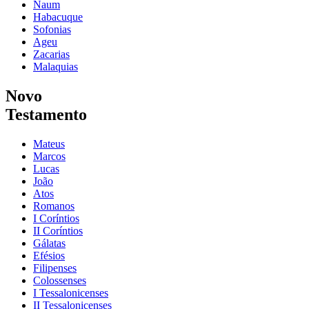
Naum
Habacuque
Sofonias
Ageu
Zacarias
Malaquias
Novo
Testamento
Mateus
Marcos
Lucas
João
Atos
Romanos
I Coríntios
II Coríntios
Gálatas
Efésios
Filipenses
Colossenses
I Tessalonicenses
II Tessalonicenses