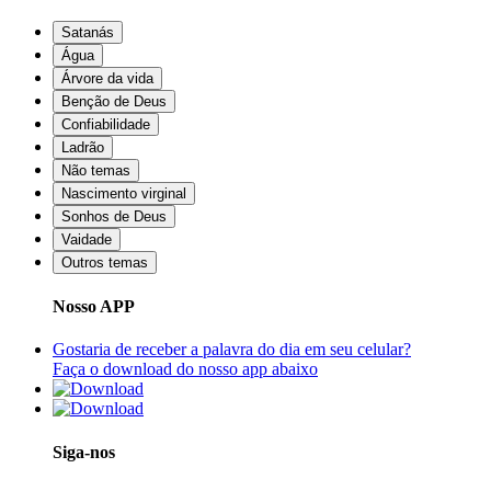
Satanás
Água
Árvore da vida
Benção de Deus
Confiabilidade
Ladrão
Não temas
Nascimento virginal
Sonhos de Deus
Vaidade
Outros temas
Nosso APP
Gostaria de receber a palavra do dia em seu celular?
Faça o download do nosso app abaixo
Siga-nos