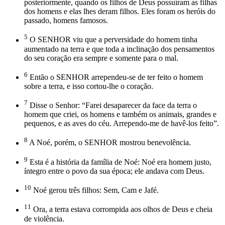
posteriormente, quando os filhos de Deus possuíram as filhas
dos homens e elas lhes deram filhos. Eles foram os heróis do
passado, homens famosos.
5
O SENHOR viu que a perversidade do homem tinha
aumentado na terra e que toda a inclinação dos pensamentos
do seu coração era sempre e somente para o mal.
6
Então o SENHOR arrependeu-se de ter feito o homem
sobre a terra, e isso cortou-lhe o coração.
7
Disse o Senhor: “Farei desaparecer da face da terra o
homem que criei, os homens e também os animais, grandes e
pequenos, e as aves do céu. Arrependo-me de havê-los feito”.
8
A Noé, porém, o SENHOR mostrou benevolência.
9
Esta é a história da família de Noé: Noé era homem justo,
íntegro entre o povo da sua época; ele andava com Deus.
10
Noé gerou três filhos: Sem, Cam e Jafé.
11
Ora, a terra estava corrompida aos olhos de Deus e cheia
de violência.