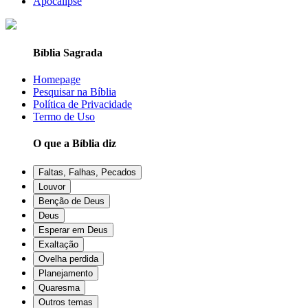
Apocalipse
Bíblia Sagrada
Homepage
Pesquisar na Bíblia
Política de Privacidade
Termo de Uso
O que a Bíblia diz
Faltas, Falhas, Pecados
Louvor
Benção de Deus
Deus
Esperar em Deus
Exaltação
Ovelha perdida
Planejamento
Quaresma
Outros temas