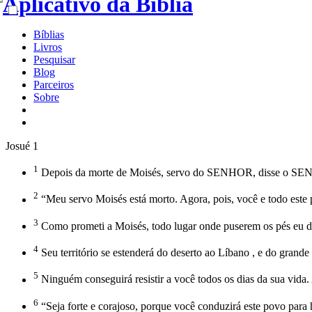
Bíblias
Livros
Pesquisar
Blog
Parceiros
Sobre
Josué 1
1
Depois da morte de Moisés, servo do SENHOR, disse o SENH
2
“Meu servo Moisés está morto. Agora, pois, você e todo este po
3
Como prometi a Moisés, todo lugar onde puserem os pés eu da
4
Seu território se estenderá do deserto ao Líbano , e do grande r
5
Ninguém conseguirá resistir a você todos os dias da sua vida
6
“Seja forte e corajoso, porque você conduzirá este povo para 