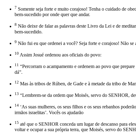
7
Somente seja forte e muito corajoso! Tenha o cuidado de obede
bem-sucedido por onde quer que andar.
8
Não deixe de falar as palavras deste Livro da Lei e de meditar
bem-sucedido.
9
Não fui eu que ordenei a você? Seja forte e corajoso! Não 
10
Assim Josué ordenou aos oficiais do povo:
11
“Percorram o acampamento e ordenem ao povo que prepare as 
dá”.
12
Mas às tribos de Rúben, de Gade e à metade da tribo de Man
13
“Lembrem-se da ordem que Moisés, servo do SENHOR, deu a
14
‘As suas mulheres, os seus filhos e os seus rebanhos poderão 
irmãos israelitas’. Vocês os ajudarão
15
até que o SENHOR conceda um lugar de descanso para eles,
voltar e ocupar a sua própria terra, que Moisés, servo do SENH