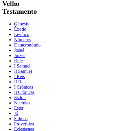
Velho
Testamento
Gênesis
Êxodo
Levítico
Números
Deuteronômio
Josué
Juízes
Rute
I Samuel
II Samuel
I Reis
II Reis
I Crônicas
II Crônicas
Esdras
Neemias
Ester
Jó
Salmos
Provérbios
Eclesiastes