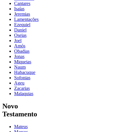
Cantares
Isaías
Jeremias
Lamentações
Ezequiel
Daniel
Oseias
Joel
Amós
Obadias
Jonas
Miqueias
Naum
Habacuque
Sofonias
Ageu
Zacarias
Malaquias
Novo
Testamento
Mateus
Marcos