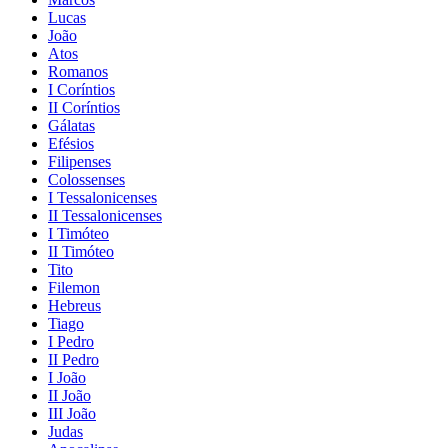
Lucas
João
Atos
Romanos
I Coríntios
II Coríntios
Gálatas
Efésios
Filipenses
Colossenses
I Tessalonicenses
II Tessalonicenses
I Timóteo
II Timóteo
Tito
Filemon
Hebreus
Tiago
I Pedro
II Pedro
I João
II João
III João
Judas