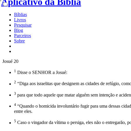
Bíblias
Livros
Pesquisar
Blog
Parceiros
Sobre
Josué 20
1
Disse o SENHOR a Josué:
2
“Diga aos israelitas que designem as cidades de refúgio, com
3
para que todo aquele que matar alguém sem intenção e acidenta
4
“Quando o homicida involuntário fugir para uma dessas cidades
entre eles.
5
Caso o vingador da vítima o persiga, eles não o entregarão, 