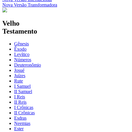
Nova Versão Transformadora
Velho
Testamento
Gênesis
Êxodo
Levítico
Números
Deuteronômio
Josué
Juízes
Rute
I Samuel
II Samuel
I Reis
II Reis
I Crônicas
II Crônicas
Esdras
Neemias
Ester