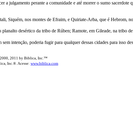
er a julgamento perante a comunidade e até morrer o sumo sacerdote qu
tali, Siquém, nos montes de Efraim, e Quiriate-Arba, que é Hebrom, n
o planalto desértico da tribo de Rúben; Ramote, em Gileade, na tribo d
m sem intenção, poderia fugir para qualquer dessas cidades para isso de
2000, 2011 by Biblica, Inc.™
lica, Inc.®. Acesse:
www.biblica.com