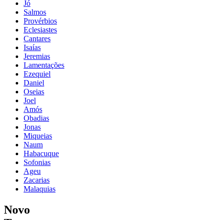
Jó
Salmos
Provérbios
Eclesiastes
Cantares
Isaías
Jeremias
Lamentações
Ezequiel
Daniel
Oseias
Joel
Amós
Obadias
Jonas
Miqueias
Naum
Habacuque
Sofonias
Ageu
Zacarias
Malaquias
Novo