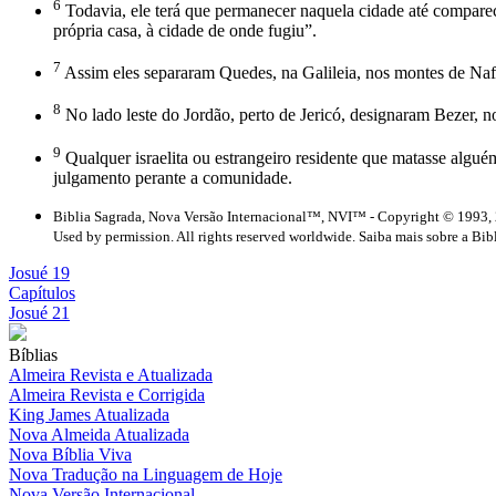
6
Todavia, ele terá que permanecer naquela cidade até comparec
própria casa, à cidade de onde fugiu”.
7
Assim eles separaram Quedes, na Galileia, nos montes de Naf
8
No lado leste do Jordão, perto de Jericó, designaram Bezer, n
9
Qualquer israelita ou estrangeiro residente que matasse algué
julgamento perante a comunidade.
Biblia Sagrada, Nova Versão Internacional™, NVI™ - Copyright © 1993, 
Used by permission. All rights reserved worldwide. Saiba mais sobre a Bib
Josué 19
Capítulos
Josué 21
Bíblias
Almeira Revista e Atualizada
Almeira Revista e Corrigida
King James Atualizada
Nova Almeida Atualizada
Nova Bíblia Viva
Nova Tradução na Linguagem de Hoje
Nova Versão Internacional