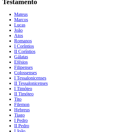
Testamento
Mateus
Marcos
Lucas
João
Atos
Romanos
I Coríntios
II Coríntios
Gálatas
Efésios
Filipenses
Colossenses
I Tessalonicenses
II Tessalonicenses
I Timóteo
II Timóteo
Tito
Filemon
Hebreus
Tiago
I Pedro
II Pedro
I João