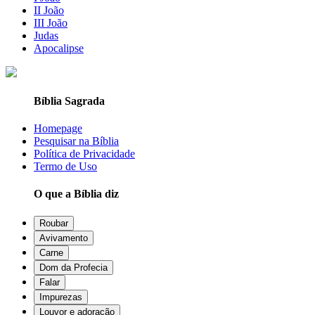
II João
III João
Judas
Apocalipse
Bíblia Sagrada
Homepage
Pesquisar na Bíblia
Política de Privacidade
Termo de Uso
O que a Bíblia diz
Roubar
Avivamento
Carne
Dom da Profecia
Falar
Impurezas
Louvor e adoração