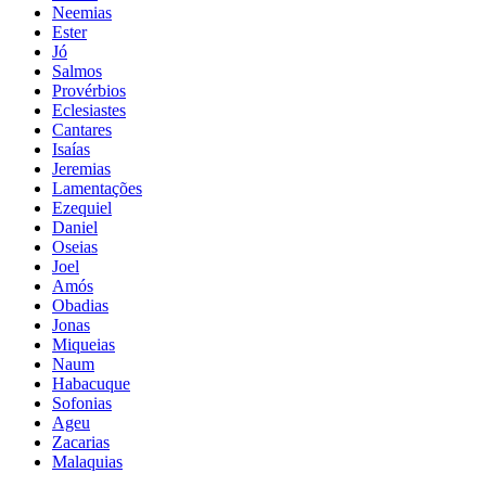
Neemias
Ester
Jó
Salmos
Provérbios
Eclesiastes
Cantares
Isaías
Jeremias
Lamentações
Ezequiel
Daniel
Oseias
Joel
Amós
Obadias
Jonas
Miqueias
Naum
Habacuque
Sofonias
Ageu
Zacarias
Malaquias