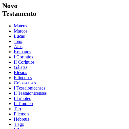
Novo
Testamento
Mateus
Marcos
Lucas
João
Atos
Romanos
I Coríntios
II Coríntios
Gálatas
Efésios
Filipenses
Colossenses
I Tessalonicenses
II Tessalonicenses
I Timóteo
II Timóteo
Tito
Filemon
Hebreus
Tiago