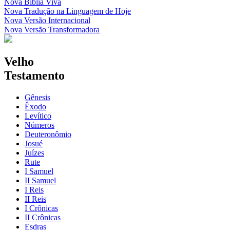
Nova Bíblia Viva
Nova Tradução na Linguagem de Hoje
Nova Versão Internacional
Nova Versão Transformadora
Velho
Testamento
Gênesis
Êxodo
Levítico
Números
Deuteronômio
Josué
Juízes
Rute
I Samuel
II Samuel
I Reis
II Reis
I Crônicas
II Crônicas
Esdras