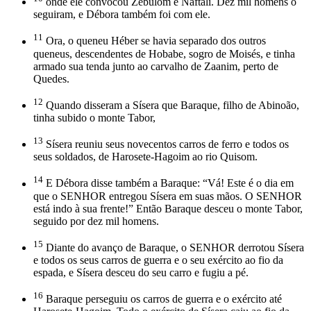
onde ele convocou Zebulom e Naftali. Dez mil homens o
seguiram, e Débora também foi com ele.
11
Ora, o queneu Héber se havia separado dos outros
queneus, descendentes de Hobabe, sogro de Moisés, e tinha
armado sua tenda junto ao carvalho de Zaanim, perto de
Quedes.
12
Quando disseram a Sísera que Baraque, filho de Abinoão,
tinha subido o monte Tabor,
13
Sísera reuniu seus novecentos carros de ferro e todos os
seus soldados, de Harosete-Hagoim ao rio Quisom.
14
E Débora disse também a Baraque: “Vá! Este é o dia em
que o SENHOR entregou Sísera em suas mãos. O SENHOR
está indo à sua frente!” Então Baraque desceu o monte Tabor,
seguido por dez mil homens.
15
Diante do avanço de Baraque, o SENHOR derrotou Sísera
e todos os seus carros de guerra e o seu exército ao fio da
espada, e Sísera desceu do seu carro e fugiu a pé.
16
Baraque perseguiu os carros de guerra e o exército até