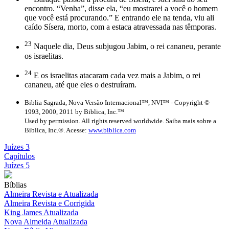
encontro. “Venha”, disse ela, “eu mostrarei a você o homem
que você está procurando.” E entrando ele na tenda, viu ali
caído Sísera, morto, com a estaca atravessada nas têmporas.
23
Naquele dia, Deus subjugou Jabim, o rei cananeu, perante
os israelitas.
24
E os israelitas atacaram cada vez mais a Jabim, o rei
cananeu, até que eles o destruíram.
Biblia Sagrada, Nova Versão Internacional™, NVI™ - Copyright ©
1993, 2000, 2011 by Biblica, Inc.™
Used by permission. All rights reserved worldwide. Saiba mais sobre a
Biblica, Inc.®. Acesse:
www.biblica.com
Juízes 3
Capítulos
Juízes 5
Bíblias
Almeira Revista e Atualizada
Almeira Revista e Corrigida
King James Atualizada
Nova Almeida Atualizada