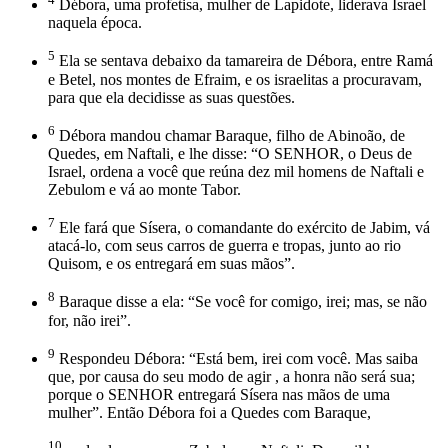
Débora, uma profetisa, mulher de Lapidote, liderava Israel
naquela época.
5
Ela se sentava debaixo da tamareira de Débora, entre Ramá
e Betel, nos montes de Efraim, e os israelitas a procuravam,
para que ela decidisse as suas questões.
6
Débora mandou chamar Baraque, filho de Abinoão, de
Quedes, em Naftali, e lhe disse: “O SENHOR, o Deus de
Israel, ordena a você que reúna dez mil homens de Naftali e
Zebulom e vá ao monte Tabor.
7
Ele fará que Sísera, o comandante do exército de Jabim, vá
atacá-lo, com seus carros de guerra e tropas, junto ao rio
Quisom, e os entregará em suas mãos”.
8
Baraque disse a ela: “Se você for comigo, irei; mas, se não
for, não irei”.
9
Respondeu Débora: “Está bem, irei com você. Mas saiba
que, por causa do seu modo de agir , a honra não será sua;
porque o SENHOR entregará Sísera nas mãos de uma
mulher”. Então Débora foi a Quedes com Baraque,
10