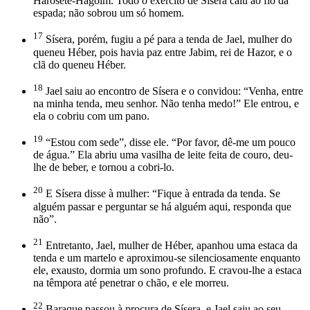
Harosete-Hagoim. Todo o exército de Sísera caiu ao fio da
espada; não sobrou um só homem.
17
Sísera, porém, fugiu a pé para a tenda de Jael, mulher do
queneu Héber, pois havia paz entre Jabim, rei de Hazor, e o
clã do queneu Héber.
18
Jael saiu ao encontro de Sísera e o convidou: “Venha, entre
na minha tenda, meu senhor. Não tenha medo!” Ele entrou, e
ela o cobriu com um pano.
19
“Estou com sede”, disse ele. “Por favor, dê-me um pouco
de água.” Ela abriu uma vasilha de leite feita de couro, deu-
lhe de beber, e tornou a cobri-lo.
20
E Sísera disse à mulher: “Fique à entrada da tenda. Se
alguém passar e perguntar se há alguém aqui, responda que
não”.
21
Entretanto, Jael, mulher de Héber, apanhou uma estaca da
tenda e um martelo e aproximou-se silenciosamente enquanto
ele, exausto, dormia um sono profundo. E cravou-lhe a estaca
na têmpora até penetrar o chão, e ele morreu.
22
Baraque passou à procura de Sísera, e Jael saiu ao seu