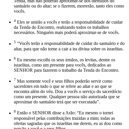
Tenda, mas não poderão aproximar-se dos utensílios do
santuário ou do altar; se o fizerem, morrerão, tanto eles como
vocês.
4
Eles se unirão a vocês e terão a responsabilidade de cuidar
da Tenda do Encontro, realizando todos os trabalhos
necessários. Ninguém mais poderá aproximar-se de vocês.
5
“Vocês terão a responsabilidade de cuidar do santuário e do
altar, para que não torne a cair a ira divina sobre os israelitas.
6
Eu mesmo escolhi os seus irmãos, os levitas, dentre os
israelitas, como um presente para vocês, dedicados ao
SENHOR para fazerem o trabalho da Tenda do Encontro.
7
Mas somente você e seus filhos poderão servir como
sacerdotes em tudo o que se refere ao altar e ao que se
encontra além do véu. Dou a vocês o serviço do sacerdócio
como um presente. Qualquer pessoa não autorizada que se
aproximar do santuário terá que ser executada”.
8
Então o SENHOR disse a Arão: “Eu mesmo o tornei
responsável pelas contribuições trazidas a mim; todas as
ofertas sagradas que os israelitas me derem, eu as dou como
porção a você e a seus filhos.