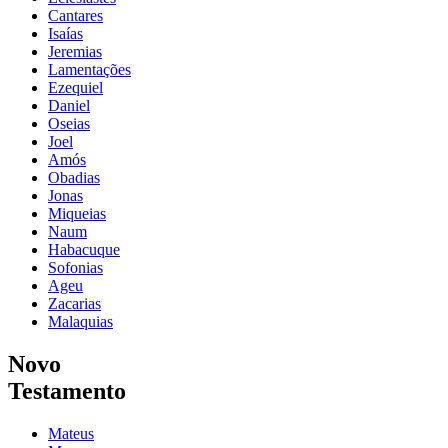
Cantares
Isaías
Jeremias
Lamentações
Ezequiel
Daniel
Oseias
Joel
Amós
Obadias
Jonas
Miqueias
Naum
Habacuque
Sofonias
Ageu
Zacarias
Malaquias
Novo
Testamento
Mateus