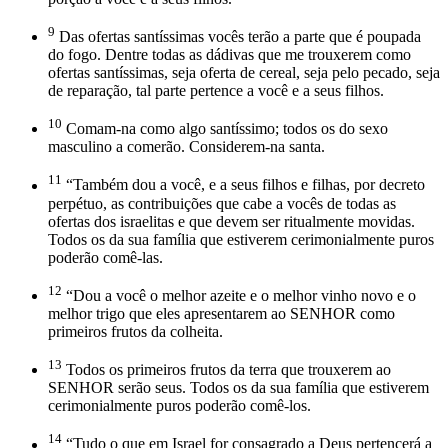
9
Das ofertas santíssimas vocês terão a parte que é poupada
do fogo. Dentre todas as dádivas que me trouxerem como
ofertas santíssimas, seja oferta de cereal, seja pelo pecado, seja
de reparação, tal parte pertence a você e a seus filhos.
10
Comam-na como algo santíssimo; todos os do sexo
masculino a comerão. Considerem-na santa.
11
“Também dou a você, e a seus filhos e filhas, por decreto
perpétuo, as contribuições que cabe a vocês de todas as
ofertas dos israelitas e que devem ser ritualmente movidas.
Todos os da sua família que estiverem cerimonialmente puros
poderão comê-las.
12
“Dou a você o melhor azeite e o melhor vinho novo e o
melhor trigo que eles apresentarem ao SENHOR como
primeiros frutos da colheita.
13
Todos os primeiros frutos da terra que trouxerem ao
SENHOR serão seus. Todos os da sua família que estiverem
cerimonialmente puros poderão comê-los.
14
“Tudo o que em Israel for consagrado a Deus pertencerá a