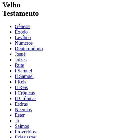
Velho
Testamento
Gênesis
Êxodo
Levítico
Números
Deuteronômio
Josué
Juízes
Rute
I Samuel
II Samuel
I Reis
II Reis
I Crônicas
II Crônicas
Esdras
Neemias
Ester
Jó
Salmos
Provérbios
Eclesiastes