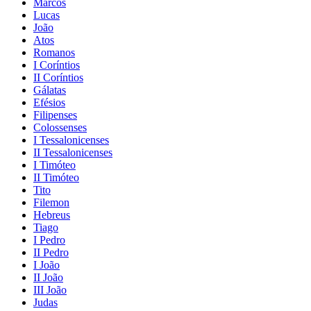
Marcos
Lucas
João
Atos
Romanos
I Coríntios
II Coríntios
Gálatas
Efésios
Filipenses
Colossenses
I Tessalonicenses
II Tessalonicenses
I Timóteo
II Timóteo
Tito
Filemon
Hebreus
Tiago
I Pedro
II Pedro
I João
II João
III João
Judas