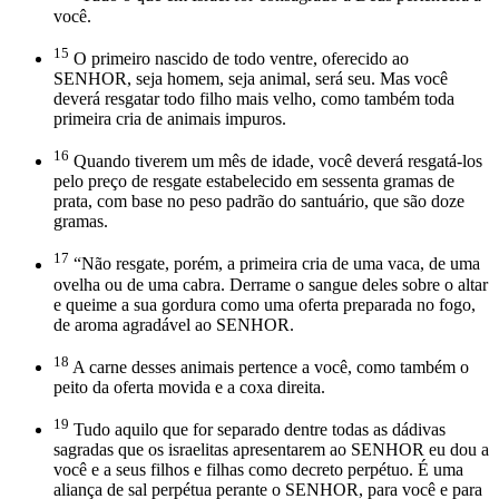
você.
15
O primeiro nascido de todo ventre, oferecido ao
SENHOR, seja homem, seja animal, será seu. Mas você
deverá resgatar todo filho mais velho, como também toda
primeira cria de animais impuros.
16
Quando tiverem um mês de idade, você deverá resgatá-los
pelo preço de resgate estabelecido em sessenta gramas de
prata, com base no peso padrão do santuário, que são doze
gramas.
17
“Não resgate, porém, a primeira cria de uma vaca, de uma
ovelha ou de uma cabra. Derrame o sangue deles sobre o altar
e queime a sua gordura como uma oferta preparada no fogo,
de aroma agradável ao SENHOR.
18
A carne desses animais pertence a você, como também o
peito da oferta movida e a coxa direita.
19
Tudo aquilo que for separado dentre todas as dádivas
sagradas que os israelitas apresentarem ao SENHOR eu dou a
você e a seus filhos e filhas como decreto perpétuo. É uma
aliança de sal perpétua perante o SENHOR, para você e para