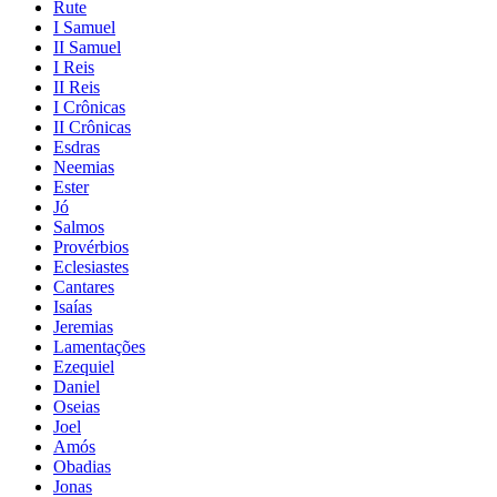
Rute
I Samuel
II Samuel
I Reis
II Reis
I Crônicas
II Crônicas
Esdras
Neemias
Ester
Jó
Salmos
Provérbios
Eclesiastes
Cantares
Isaías
Jeremias
Lamentações
Ezequiel
Daniel
Oseias
Joel
Amós
Obadias
Jonas