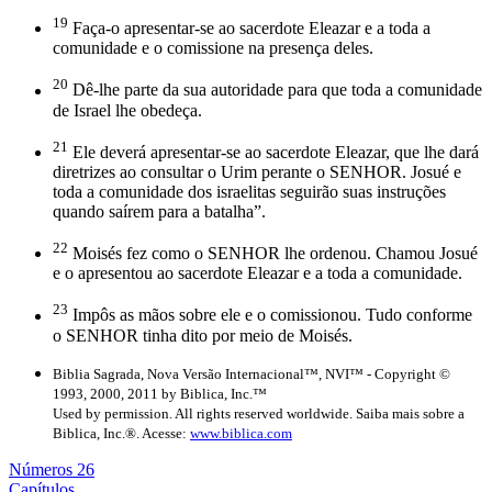
19
Faça-o apresentar-se ao sacerdote Eleazar e a toda a
comunidade e o comissione na presença deles.
20
Dê-lhe parte da sua autoridade para que toda a comunidade
de Israel lhe obedeça.
21
Ele deverá apresentar-se ao sacerdote Eleazar, que lhe dará
diretrizes ao consultar o Urim perante o SENHOR. Josué e
toda a comunidade dos israelitas seguirão suas instruções
quando saírem para a batalha”.
22
Moisés fez como o SENHOR lhe ordenou. Chamou Josué
e o apresentou ao sacerdote Eleazar e a toda a comunidade.
23
Impôs as mãos sobre ele e o comissionou. Tudo conforme
o SENHOR tinha dito por meio de Moisés.
Biblia Sagrada, Nova Versão Internacional™, NVI™ - Copyright ©
1993, 2000, 2011 by Biblica, Inc.™
Used by permission. All rights reserved worldwide. Saiba mais sobre a
Biblica, Inc.®. Acesse:
www.biblica.com
Números 26
Capítulos