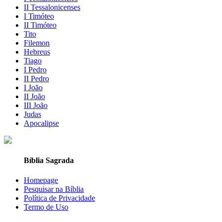
II Tessalonicenses
I Timóteo
II Timóteo
Tito
Filemon
Hebreus
Tiago
I Pedro
II Pedro
I João
II João
III João
Judas
Apocalipse
Bíblia Sagrada
Homepage
Pesquisar na Bíblia
Política de Privacidade
Termo de Uso