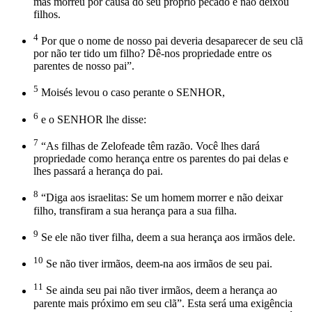
mas morreu por causa do seu próprio pecado e não deixou
filhos.
4
Por que o nome de nosso pai deveria desaparecer de seu clã
por não ter tido um filho? Dê-nos propriedade entre os
parentes de nosso pai”.
5
Moisés levou o caso perante o SENHOR,
6
e o SENHOR lhe disse:
7
“As filhas de Zelofeade têm razão. Você lhes dará
propriedade como herança entre os parentes do pai delas e
lhes passará a herança do pai.
8
“Diga aos israelitas: Se um homem morrer e não deixar
filho, transfiram a sua herança para a sua filha.
9
Se ele não tiver filha, deem a sua herança aos irmãos dele.
10
Se não tiver irmãos, deem-na aos irmãos de seu pai.
11
Se ainda seu pai não tiver irmãos, deem a herança ao
parente mais próximo em seu clã”. Esta será uma exigência