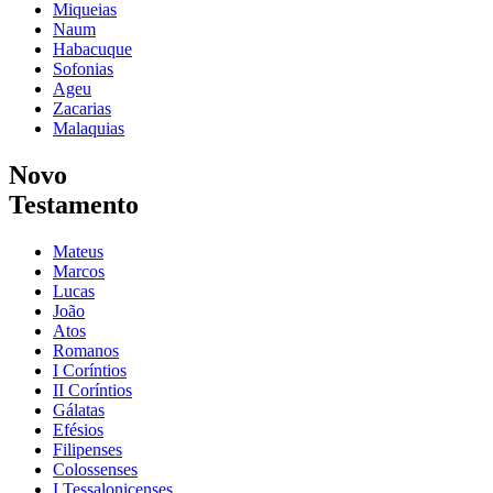
Miqueias
Naum
Habacuque
Sofonias
Ageu
Zacarias
Malaquias
Novo
Testamento
Mateus
Marcos
Lucas
João
Atos
Romanos
I Coríntios
II Coríntios
Gálatas
Efésios
Filipenses
Colossenses
I Tessalonicenses