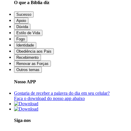
O que a Bíblia diz
Sucesso
Apoio
Dúvida
Estilo de Vida
Fogo
Identidade
Obediência aos Pais
Recebimento
Renovar as Forças
Outros temas
Nosso APP
Gostaria de receber a palavra do dia em seu celular?
Faça o download do nosso app abaixo
Siga-nos