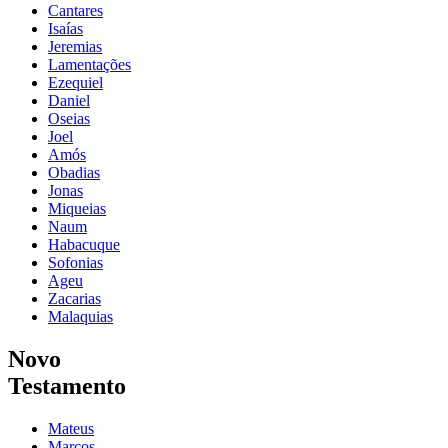
Cantares
Isaías
Jeremias
Lamentações
Ezequiel
Daniel
Oseias
Joel
Amós
Obadias
Jonas
Miqueias
Naum
Habacuque
Sofonias
Ageu
Zacarias
Malaquias
Novo
Testamento
Mateus
Marcos