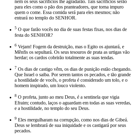
nem os seus sacrifícios lhe agradarão. Tais sacrifícios serão
para eles como o pão dos pranteadores, que torna impuro
quem o come. Essa comida será para eles mesmos; não
entrará no templo do SENHOR.
5
O que farão vocês no dia de suas festas fixas, nos dias de
festa do SENHOR?
6
Vejam! Fogem da destruição, mas o Egito os ajuntará, e
Mênfis os sepultará. Os seus tesouros de prata as urtigas vão
herdar; os cardos cobrirão totalmente as suas tendas.
7
Os dias de castigo vêm, os dias de punição estão chegando.
Que Israel o saiba. Por serem tantos os pecados, e tão grande
a hostilidade de vocês, o profeta é considerado um tolo, e o
homem inspirado, um louco violento.
8
O profeta, junto ao meu Deus, é a sentinela que vigia
Efraim; contudo, laços o aguardam em todas as suas veredas,
e a hostilidade, no templo do seu Deus.
9
Eles mergulharam na corrupção, como nos dias de Gibeá.
Deus se lembrará de sua iniquidade e os castigará por seus
pecados.