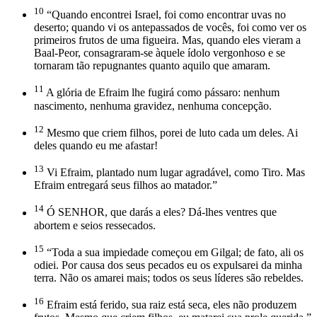
10
“Quando encontrei Israel, foi como encontrar uvas no
deserto; quando vi os antepassados de vocês, foi como ver os
primeiros frutos de uma figueira. Mas, quando eles vieram a
Baal-Peor, consagraram-se àquele ídolo vergonhoso e se
tornaram tão repugnantes quanto aquilo que amaram.
11
A glória de Efraim lhe fugirá como pássaro: nenhum
nascimento, nenhuma gravidez, nenhuma concepção.
12
Mesmo que criem filhos, porei de luto cada um deles. Ai
deles quando eu me afastar!
13
Vi Efraim, plantado num lugar agradável, como Tiro. Mas
Efraim entregará seus filhos ao matador.”
14
Ó SENHOR, que darás a eles? Dá-lhes ventres que
abortem e seios ressecados.
15
“Toda a sua impiedade começou em Gilgal; de fato, ali os
odiei. Por causa dos seus pecados eu os expulsarei da minha
terra. Não os amarei mais; todos os seus líderes são rebeldes.
16
Efraim está ferido, sua raiz está seca, eles não produzem