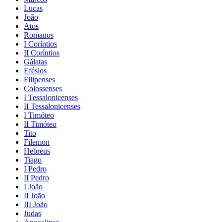
Lucas
João
Atos
Romanos
I Coríntios
II Coríntios
Gálatas
Efésios
Filipenses
Colossenses
I Tessalonicenses
II Tessalonicenses
I Timóteo
II Timóteo
Tito
Filemon
Hebreus
Tiago
I Pedro
II Pedro
I João
II João
III João
Judas