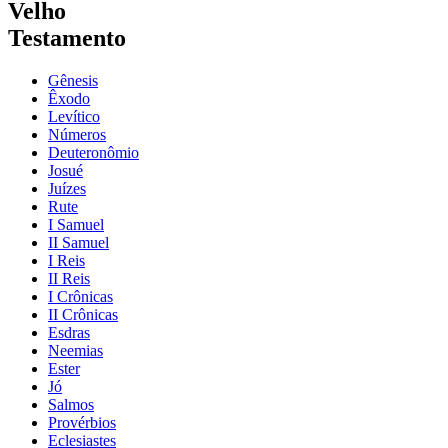
Velho
Testamento
Gênesis
Êxodo
Levítico
Números
Deuteronômio
Josué
Juízes
Rute
I Samuel
II Samuel
I Reis
II Reis
I Crônicas
II Crônicas
Esdras
Neemias
Ester
Jó
Salmos
Provérbios
Eclesiastes