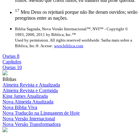
frutos. Mesmo que criem filhos, eu matarei sua prole querida.”
17
Meu Deus os rejeitará porque não lhe deram ouvidos; serão
peregrinos entre as nações.
Biblia Sagrada, Nova Versão Internacional™, NVI™ - Copyright ©
1993, 2000, 2011 by Biblica, Inc.™
Used by permission. All rights reserved worldwide. Saiba mais sobre a
Biblica, Inc.®. Acesse:
www.biblica.com
Oseias 8
Capítulos
Oseias 10
Bíblias
Almeira Revista e Atualizada
Almeira Revista e Corrigida
King James Atualizada
Nova Almeida Atualizada
Nova Bíblia Viva
Nova Tradução na Linguagem de Hoje
Nova Versão Internacional
Nova Versão Transformadora