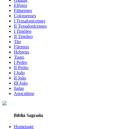
Gálatas
Efésios
Filipenses
Colossenses
I Tessalonicenses
II Tessalonicenses
I Timóteo
II Timóteo
Tito
Filemon
Hebreus
Tiago
I Pedro
II Pedro
I João
II João
III João
Judas
Apocalipse
Bíblia Sagrada
Homepage