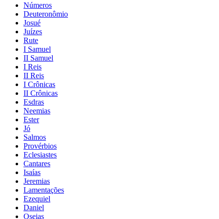
Números
Deuteronômio
Josué
Juízes
Rute
I Samuel
II Samuel
I Reis
II Reis
I Crônicas
II Crônicas
Esdras
Neemias
Ester
Jó
Salmos
Provérbios
Eclesiastes
Cantares
Isaías
Jeremias
Lamentações
Ezequiel
Daniel
Oseias