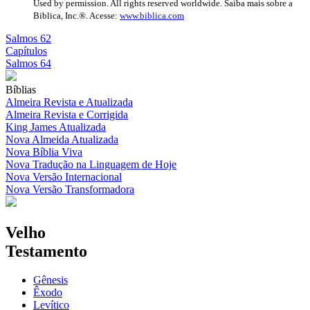
Used by permission. All rights reserved worldwide. Saiba mais sobre a
Biblica, Inc.®. Acesse:
www.biblica.com
Salmos 62
Capítulos
Salmos 64
Bíblias
Almeira Revista e Atualizada
Almeira Revista e Corrigida
King James Atualizada
Nova Almeida Atualizada
Nova Bíblia Viva
Nova Tradução na Linguagem de Hoje
Nova Versão Internacional
Nova Versão Transformadora
Velho
Testamento
Gênesis
Êxodo
Levítico