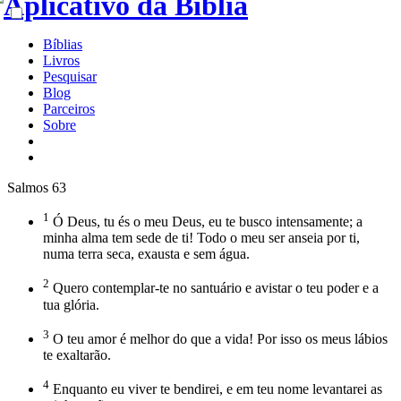
Bíblias
Livros
Pesquisar
Blog
Parceiros
Sobre
Salmos 63
1
Ó Deus, tu és o meu Deus, eu te busco intensamente; a
minha alma tem sede de ti! Todo o meu ser anseia por ti,
numa terra seca, exausta e sem água.
2
Quero contemplar-te no santuário e avistar o teu poder e a
tua glória.
3
O teu amor é melhor do que a vida! Por isso os meus lábios
te exaltarão.
4
Enquanto eu viver te bendirei, e em teu nome levantarei as