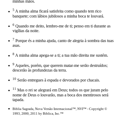
minhas mãos.
5
A minha alma ficará satisfeita como quando tem rico
banquete; com lábios jubilosos a minha boca te louvará.
6
Quando me deito, lembro-me de ti; penso em ti durante as
vigílias da noite.
7
Porque és a minha ajuda, canto de alegria à sombra das tuas
asas.
8
A minha alma apega-se a ti; a tua mão direita me sustém.
9
Aqueles, porém, que querem matar-me serão destruídos;
descerão às profundezas da terra.
10
Serão entregues à espada e devorados por chacais.
11
Mas o rei se alegrará em Deus; todos os que juram pelo
nome de Deus o louvarão, mas a boca dos mentirosos será
tapada.
Biblia Sagrada, Nova Versão Internacional™, NVI™ - Copyright ©
1993, 2000, 2011 by Biblica, Inc.™