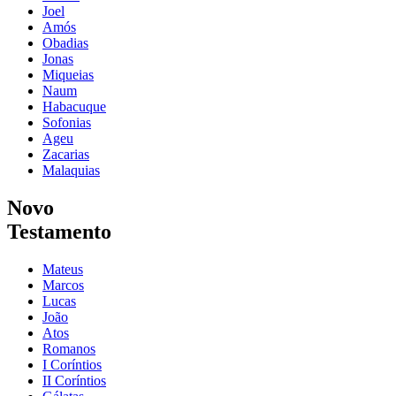
Joel
Amós
Obadias
Jonas
Miqueias
Naum
Habacuque
Sofonias
Ageu
Zacarias
Malaquias
Novo
Testamento
Mateus
Marcos
Lucas
João
Atos
Romanos
I Coríntios
II Coríntios