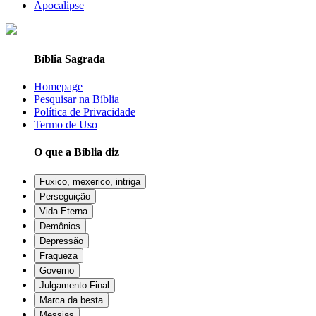
Apocalipse
Bíblia Sagrada
Homepage
Pesquisar na Bíblia
Política de Privacidade
Termo de Uso
O que a Bíblia diz
Fuxico, mexerico, intriga
Perseguição
Vida Eterna
Demônios
Depressão
Fraqueza
Governo
Julgamento Final
Marca da besta
Messias