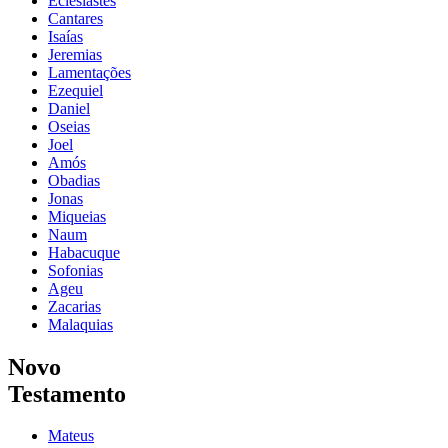
Eclesiastes
Cantares
Isaías
Jeremias
Lamentações
Ezequiel
Daniel
Oseias
Joel
Amós
Obadias
Jonas
Miqueias
Naum
Habacuque
Sofonias
Ageu
Zacarias
Malaquias
Novo
Testamento
Mateus