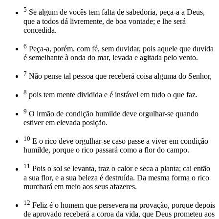
5
Se algum de vocês tem falta de sabedoria, peça-a a Deus,
que a todos dá livremente, de boa vontade; e lhe será
concedida.
6
Peça-a, porém, com fé, sem duvidar, pois aquele que duvida
é semelhante à onda do mar, levada e agitada pelo vento.
7
Não pense tal pessoa que receberá coisa alguma do Senhor,
8
pois tem mente dividida e é instável em tudo o que faz.
9
O irmão de condição humilde deve orgulhar-se quando
estiver em elevada posição.
10
E o rico deve orgulhar-se caso passe a viver em condição
humilde, porque o rico passará como a flor do campo.
11
Pois o sol se levanta, traz o calor e seca a planta; cai então
a sua flor, e a sua beleza é destruída. Da mesma forma o rico
murchará em meio aos seus afazeres.
12
Feliz é o homem que persevera na provação, porque depois
de aprovado receberá a coroa da vida, que Deus prometeu aos