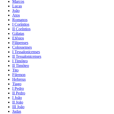
Marcos
Lucas
João
Atos
Romanos
I Coríntios
II Coríntios
Gálatas
Efésios
Filipenses
Colossenses
I Tessalonicenses
II Tessalonicenses
I Timóteo
II Timóteo
Tito
Filemon
Hebreus
Tiago
I Pedro
II Pedro
I João
II João
III João
Judas