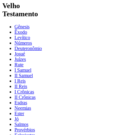
Velho
Testamento
Gênesis
Êxodo
Levítico
Números
Deuteronômio
Josué
Juízes
Rute
I Samuel
II Samuel
I Reis
II Reis
I Crônicas
II Crônicas
Esdras
Neemias
Ester
Jó
Salmos
Provérbios