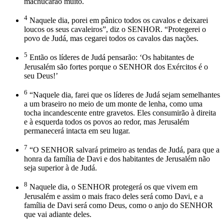
machucarão muito.
4
Naquele dia, porei em pânico todos os cavalos e deixarei
loucos os seus cavaleiros”, diz o SENHOR. “Protegerei o
povo de Judá, mas cegarei todos os cavalos das nações.
5
Então os líderes de Judá pensarão: ‘Os habitantes de
Jerusalém são fortes porque o SENHOR dos Exércitos é o
seu Deus!’
6
“Naquele dia, farei que os líderes de Judá sejam semelhantes
a um braseiro no meio de um monte de lenha, como uma
tocha incandescente entre gravetos. Eles consumirão à direita
e à esquerda todos os povos ao redor, mas Jerusalém
permanecerá intacta em seu lugar.
7
“O SENHOR salvará primeiro as tendas de Judá, para que a
honra da família de Davi e dos habitantes de Jerusalém não
seja superior à de Judá.
8
Naquele dia, o SENHOR protegerá os que vivem em
Jerusalém e assim o mais fraco deles será como Davi, e a
família de Davi será como Deus, como o anjo do SENHOR
que vai adiante deles.