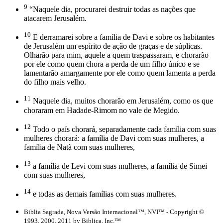
9
“Naquele dia, procurarei destruir todas as nações que
atacarem Jerusalém.
10
E derramarei sobre a família de Davi e sobre os habitantes
de Jerusalém um espírito de ação de graças e de súplicas.
Olharão para mim, aquele a quem traspassaram, e chorarão
por ele como quem chora a perda de um filho único e se
lamentarão amargamente por ele como quem lamenta a perda
do filho mais velho.
11
Naquele dia, muitos chorarão em Jerusalém, como os que
choraram em Hadade-Rimom no vale de Megido.
12
Todo o país chorará, separadamente cada família com suas
mulheres chorará: a família de Davi com suas mulheres, a
família de Natã com suas mulheres,
13
a família de Levi com suas mulheres, a família de Simei
com suas mulheres,
14
e todas as demais famílias com suas mulheres.
Biblia Sagrada, Nova Versão Internacional™, NVI™ - Copyright ©
1993, 2000, 2011 by Biblica, Inc.™