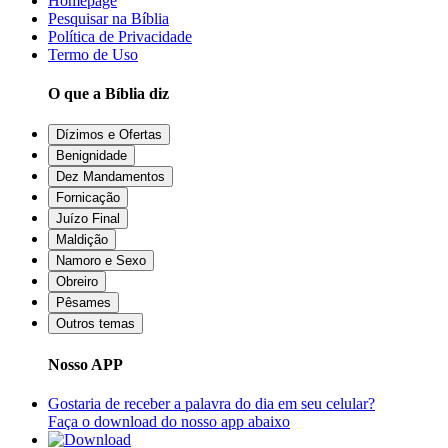
Homepage
Pesquisar na Bíblia
Política de Privacidade
Termo de Uso
O que a Bíblia diz
Dízimos e Ofertas
Benignidade
Dez Mandamentos
Fornicação
Juízo Final
Maldição
Namoro e Sexo
Obreiro
Pêsames
Outros temas
Nosso APP
Gostaria de receber a palavra do dia em seu celular?
Faça o download do nosso app abaixo