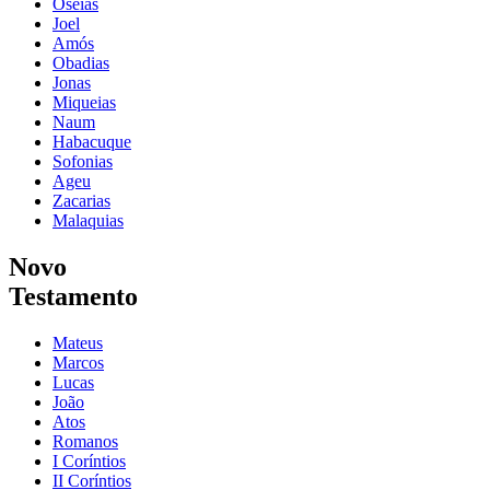
Oseias
Joel
Amós
Obadias
Jonas
Miqueias
Naum
Habacuque
Sofonias
Ageu
Zacarias
Malaquias
Novo
Testamento
Mateus
Marcos
Lucas
João
Atos
Romanos
I Coríntios
II Coríntios