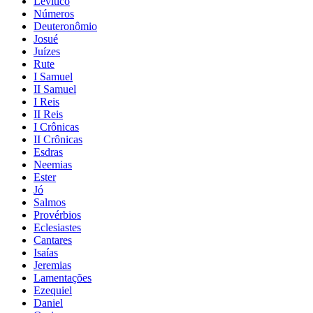
Levítico
Números
Deuteronômio
Josué
Juízes
Rute
I Samuel
II Samuel
I Reis
II Reis
I Crônicas
II Crônicas
Esdras
Neemias
Ester
Jó
Salmos
Provérbios
Eclesiastes
Cantares
Isaías
Jeremias
Lamentações
Ezequiel
Daniel