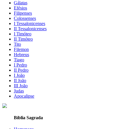
Gálatas
Efésios
Filipenses
Colossenses
I Tessalonicenses
II Tessalonicenses
I Timóteo
II Timóteo
Tito
Filemon
Hebreus
Tiago
I Pedro
II Pedro
I João
II João
III João
Judas
Apocalipse
Bíblia Sagrada