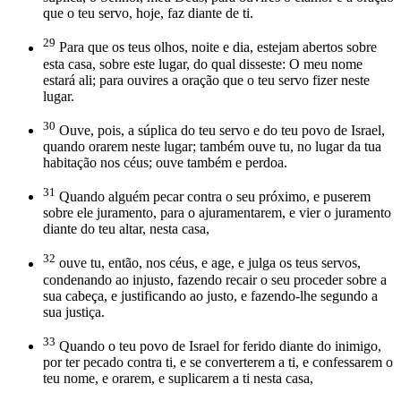
que o teu servo, hoje, faz diante de ti.
29
Para que os teus olhos, noite e dia, estejam abertos sobre
esta casa, sobre este lugar, do qual disseste: O meu nome
estará ali; para ouvires a oração que o teu servo fizer neste
lugar.
30
Ouve, pois, a súplica do teu servo e do teu povo de Israel,
quando orarem neste lugar; também ouve tu, no lugar da tua
habitação nos céus; ouve também e perdoa.
31
Quando alguém pecar contra o seu próximo, e puserem
sobre ele juramento, para o ajuramentarem, e vier o juramento
diante do teu altar, nesta casa,
32
ouve tu, então, nos céus, e age, e julga os teus servos,
condenando ao injusto, fazendo recair o seu proceder sobre a
sua cabeça, e justificando ao justo, e fazendo-lhe segundo a
sua justiça.
33
Quando o teu povo de Israel for ferido diante do inimigo,
por ter pecado contra ti, e se converterem a ti, e confessarem o
teu nome, e orarem, e suplicarem a ti nesta casa,