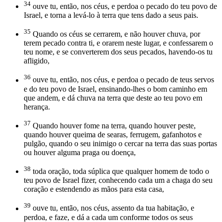
34
ouve tu, então, nos céus, e perdoa o pecado do teu povo de
Israel, e torna a levá-lo à terra que tens dado a seus pais.
35
Quando os céus se cerrarem, e não houver chuva, por
terem pecado contra ti, e orarem neste lugar, e confessarem o
teu nome, e se converterem dos seus pecados, havendo-os tu
afligido,
36
ouve tu, então, nos céus, e perdoa o pecado de teus servos
e do teu povo de Israel, ensinando-lhes o bom caminho em
que andem, e dá chuva na terra que deste ao teu povo em
herança.
37
Quando houver fome na terra, quando houver peste,
quando houver queima de searas, ferrugem, gafanhotos e
pulgão, quando o seu inimigo o cercar na terra das suas portas
ou houver alguma praga ou doença,
38
toda oração, toda súplica que qualquer homem de todo o
teu povo de Israel fizer, conhecendo cada um a chaga do seu
coração e estendendo as mãos para esta casa,
39
ouve tu, então, nos céus, assento da tua habitação, e
perdoa, e faze, e dá a cada um conforme todos os seus