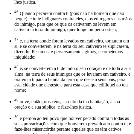
lhes justiça.
46
Quando pecarem contra ti (pois não há homem que não
peque), e tu te indignares contra eles, e os entregares nas mãos
do inimigo, para que os que os cativarem os levem em
cativeiro à terra do inimigo, quer longe ou perto esteja;
47
e, na terra aonde forem levados em cativeiro, tornarem em
si, e se converterem, e na terra do seu cativeiro te suplicarem,
dizendo: Pecamos, e perversamente agimos, e cometemos
iniquidade;
48
e, se converterem a ti de todo o seu coração e de toda a sua
alma, na terra de seus inimigos que os levaram em cativeiro, e
orarem a ti para a banda da terra que deste a seus pais, para
esta cidade que elegeste e para esta casa que edifiquei ao teu
nome;
49
ouve, então, nos céus, assento da tua habitação, a sua
oração e a sua súplica, e faze-lhes justiça,
50
e perdoa ao teu povo que houver pecado contra ti todas as
suas prevaricações com que houverem prevaricado contra ti; e
faze-lhes misericórdia perante aqueles que os têm cativos,