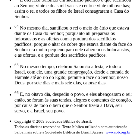
E ofereceu Salomão em sacrifício pacífico o que sacrificou
ao Senhor, vinte e duas mil vacas e cento e vinte mil ovelhas;
assim o rei e todos os filhos de Israel consagraram a Casa do
Senhor.
64
No mesmo dia, santificou o rei o meio do átrio que estava
diante da Casa do Senhor; porquanto ali preparara os
holocaustos e as ofertas com a gordura dos sacrifícios
pacíficos; porque o altar de cobre que estava diante da face do
Senhor era muito pequeno para nele caberem os holocaustos,
e as ofertas, e a gordura dos sacrifícios pacíficos.
65
No mesmo tempo, celebrou Salomão a festa, e todo o
Israel, com ele, uma grande congregação, desde a entrada de
Hamate até ao rio do Egito, perante a face do Senhor, nosso
Deus, por sete dias e mais sete dias, catorze dias.
66
E, no oitavo dia, despediu o povo, e eles abençoaram o rei;
então, se foram às suas tendas, alegres e contentes de coração,
por causa de todo o bem que o Senhor fizera a Davi, seu
servo, e a Israel, seu povo.
Copyright © 2009 Sociedade Bíblica do Brasil.
Todos os direitos reservados. Texto bíblico utilizado com autorização.
Saiba mais sobre a Sociedade Bíblica do Brasil. Acesse:
www.sbb.org.br