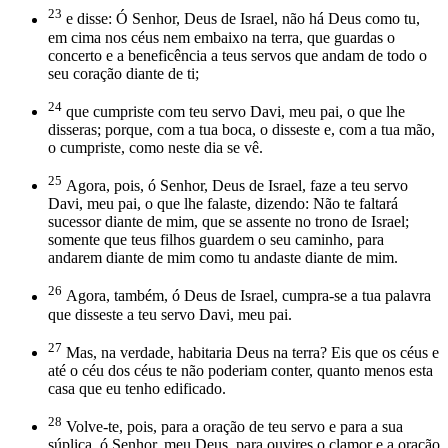
23
e disse: Ó Senhor, Deus de Israel, não há Deus como tu,
em cima nos céus nem embaixo na terra, que guardas o
concerto e a beneficência a teus servos que andam de todo o
seu coração diante de ti;
24
que cumpriste com teu servo Davi, meu pai, o que lhe
disseras; porque, com a tua boca, o disseste e, com a tua mão,
o cumpriste, como neste dia se vê.
25
Agora, pois, ó Senhor, Deus de Israel, faze a teu servo
Davi, meu pai, o que lhe falaste, dizendo: Não te faltará
sucessor diante de mim, que se assente no trono de Israel;
somente que teus filhos guardem o seu caminho, para
andarem diante de mim como tu andaste diante de mim.
26
Agora, também, ó Deus de Israel, cumpra-se a tua palavra
que disseste a teu servo Davi, meu pai.
27
Mas, na verdade, habitaria Deus na terra? Eis que os céus e
até o céu dos céus te não poderiam conter, quanto menos esta
casa que eu tenho edificado.
28
Volve-te, pois, para a oração de teu servo e para a sua
súplica, ó Senhor, meu Deus, para ouvires o clamor e a oração