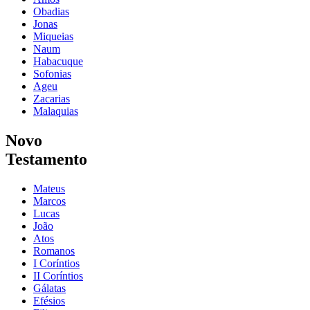
Obadias
Jonas
Miqueias
Naum
Habacuque
Sofonias
Ageu
Zacarias
Malaquias
Novo
Testamento
Mateus
Marcos
Lucas
João
Atos
Romanos
I Coríntios
II Coríntios
Gálatas
Efésios