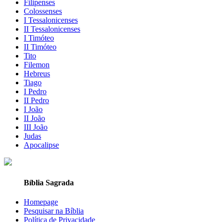
Filipenses
Colossenses
I Tessalonicenses
II Tessalonicenses
I Timóteo
II Timóteo
Tito
Filemon
Hebreus
Tiago
I Pedro
II Pedro
I João
II João
III João
Judas
Apocalipse
Bíblia Sagrada
Homepage
Pesquisar na Bíblia
Política de Privacidade