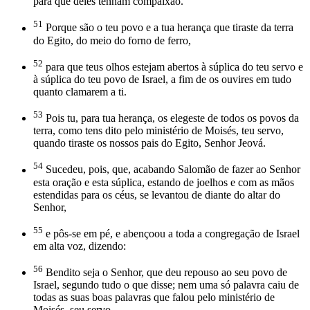
para que deles tenham compaixão.
51
Porque são o teu povo e a tua herança que tiraste da terra
do Egito, do meio do forno de ferro,
52
para que teus olhos estejam abertos à súplica do teu servo e
à súplica do teu povo de Israel, a fim de os ouvires em tudo
quanto clamarem a ti.
53
Pois tu, para tua herança, os elegeste de todos os povos da
terra, como tens dito pelo ministério de Moisés, teu servo,
quando tiraste os nossos pais do Egito, Senhor Jeová.
54
Sucedeu, pois, que, acabando Salomão de fazer ao Senhor
esta oração e esta súplica, estando de joelhos e com as mãos
estendidas para os céus, se levantou de diante do altar do
Senhor,
55
e pôs-se em pé, e abençoou a toda a congregação de Israel
em alta voz, dizendo:
56
Bendito seja o Senhor, que deu repouso ao seu povo de
Israel, segundo tudo o que disse; nem uma só palavra caiu de
todas as suas boas palavras que falou pelo ministério de
Moisés, seu servo.