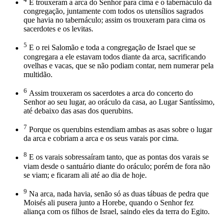
E trouxeram a arca do Senhor para cima e o tabernáculo da
congregação, juntamente com todos os utensílios sagrados
que havia no tabernáculo; assim os trouxeram para cima os
sacerdotes e os levitas.
5
E o rei Salomão e toda a congregação de Israel que se
congregara a ele estavam todos diante da arca, sacrificando
ovelhas e vacas, que se não podiam contar, nem numerar pela
multidão.
6
Assim trouxeram os sacerdotes a arca do concerto do
Senhor ao seu lugar, ao oráculo da casa, ao Lugar Santíssimo,
até debaixo das asas dos querubins.
7
Porque os querubins estendiam ambas as asas sobre o lugar
da arca e cobriam a arca e os seus varais por cima.
8
E os varais sobressaíram tanto, que as pontas dos varais se
viam desde o santuário diante do oráculo; porém de fora não
se viam; e ficaram ali até ao dia de hoje.
9
Na arca, nada havia, senão só as duas tábuas de pedra que
Moisés ali pusera junto a Horebe, quando o Senhor fez
aliança com os filhos de Israel, saindo eles da terra do Egito.