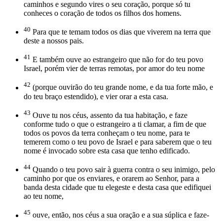
caminhos e segundo vires o seu coração, porque só tu
conheces o coração de todos os filhos dos homens.
40
Para que te temam todos os dias que viverem na terra que
deste a nossos pais.
41
E também ouve ao estrangeiro que não for do teu povo
Israel, porém vier de terras remotas, por amor do teu nome
42
(porque ouvirão do teu grande nome, e da tua forte mão, e
do teu braço estendido), e vier orar a esta casa.
43
Ouve tu nos céus, assento da tua habitação, e faze
conforme tudo o que o estrangeiro a ti clamar, a fim de que
todos os povos da terra conheçam o teu nome, para te
temerem como o teu povo de Israel e para saberem que o teu
nome é invocado sobre esta casa que tenho edificado.
44
Quando o teu povo sair à guerra contra o seu inimigo, pelo
caminho por que os enviares, e orarem ao Senhor, para a
banda desta cidade que tu elegeste e desta casa que edifiquei
ao teu nome,
45
ouve, então, nos céus a sua oração e a sua súplica e faze-