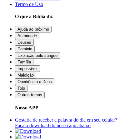
Termo de Uso
O que a Bíblia diz
Ajuda ao próximo
Autoridade
Deuses
Dominio
Expiação pelo sangue
Família
Impossível
Maldição
Obediência a Deus
Tolo
Outros temas
Nosso APP
Gostaria de receber a palavra do dia em seu celular?
Faça o download do nosso app abaixo