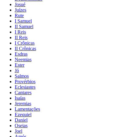
Josué
Juízes
Rute
I Samuel
II Samuel
I Reis
II Reis
I Crônicas
II Crônicas
Esdras
Neemias
Ester
Jó
Salmos
Provérbios
Eclesiastes
Cantares
Isaías
Jeremias
Lamentações
Ezequiel
Daniel
Oseias
Joel
Amós