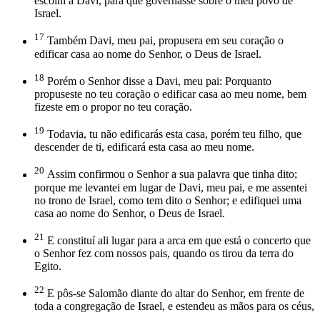
escolhi a Davi, para que governasse sobre o meu povo de
Israel.
17
Também Davi, meu pai, propusera em seu coração o
edificar casa ao nome do Senhor, o Deus de Israel.
18
Porém o Senhor disse a Davi, meu pai: Porquanto
propuseste no teu coração o edificar casa ao meu nome, bem
fizeste em o propor no teu coração.
19
Todavia, tu não edificarás esta casa, porém teu filho, que
descender de ti, edificará esta casa ao meu nome.
20
Assim confirmou o Senhor a sua palavra que tinha dito;
porque me levantei em lugar de Davi, meu pai, e me assentei
no trono de Israel, como tem dito o Senhor; e edifiquei uma
casa ao nome do Senhor, o Deus de Israel.
21
E constituí ali lugar para a arca em que está o concerto que
o Senhor fez com nossos pais, quando os tirou da terra do
Egito.
22
E pôs-se Salomão diante do altar do Senhor, em frente de
toda a congregação de Israel, e estendeu as mãos para os céus,