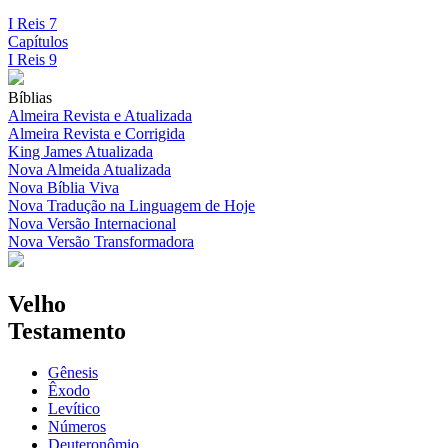
I Reis 7
Capítulos
I Reis 9
Bíblias
Almeira Revista e Atualizada
Almeira Revista e Corrigida
King James Atualizada
Nova Almeida Atualizada
Nova Bíblia Viva
Nova Tradução na Linguagem de Hoje
Nova Versão Internacional
Nova Versão Transformadora
Velho
Testamento
Gênesis
Êxodo
Levítico
Números
Deuteronômio