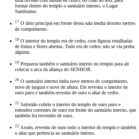
uma divisão com tábuas de cedro, do chão ao teto, para
formar dentro do templo o santuário interno, o Lugar
Santíssimo.
17
O átrio principal em frente dessa sala media dezoito metros
de comprimento.
18
O interior do templo era de cedro, com figuras entalhadas
de frutos e flores abertas. Tudo era de cedro; não se via pedra
alguma.
19
Preparou também o santuário interno no templo para ali
colocar a arca da aliança do SENHOR.
20
O santuário interno tinha nove metros de comprimento,
nove de largura e nove de altura. Ele revestiu o interior de
ouro puro e também revestiu de ouro o altar de cedro.
21
Salomão cobriu o interior do templo de ouro puro e
estendeu correntes de ouro em frente do santuário interno, que
também foi revestido de ouro.
22
Assim, revestiu de ouro todo o interior do templo e também
o altar que pertencia ao santuário interno.