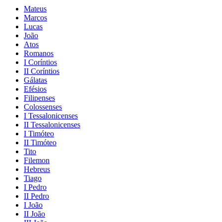
Mateus
Marcos
Lucas
João
Atos
Romanos
I Coríntios
II Coríntios
Gálatas
Efésios
Filipenses
Colossenses
I Tessalonicenses
II Tessalonicenses
I Timóteo
II Timóteo
Tito
Filemon
Hebreus
Tiago
I Pedro
II Pedro
I João
II João