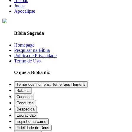
III João
Judas
Apocalipse
Bíblia Sagrada
Homepage
Pesquisar na Bíblia
Política de Privacidade
Termo de Uso
O que a Bíblia diz
Temor dos Homens, Temer aos Homens
Batalha
Caridade
Conquista
Despedida
Escravidão
Espinho na carne
Fidelidade de Deus