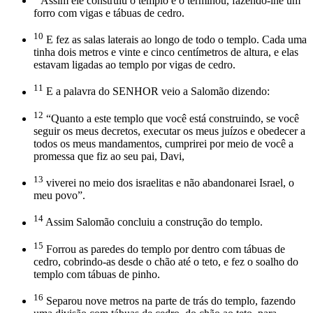
Assim ele construiu o templo e o terminou, fazendo-lhe um
forro com vigas e tábuas de cedro.
10
E fez as salas laterais ao longo de todo o templo. Cada uma
tinha dois metros e vinte e cinco centímetros de altura, e elas
estavam ligadas ao templo por vigas de cedro.
11
E a palavra do SENHOR veio a Salomão dizendo:
12
“Quanto a este templo que você está construindo, se você
seguir os meus decretos, executar os meus juízos e obedecer a
todos os meus mandamentos, cumprirei por meio de você a
promessa que fiz ao seu pai, Davi,
13
viverei no meio dos israelitas e não abandonarei Israel, o
meu povo”.
14
Assim Salomão concluiu a construção do templo.
15
Forrou as paredes do templo por dentro com tábuas de
cedro, cobrindo-as desde o chão até o teto, e fez o soalho do
templo com tábuas de pinho.
16
Separou nove metros na parte de trás do templo, fazendo