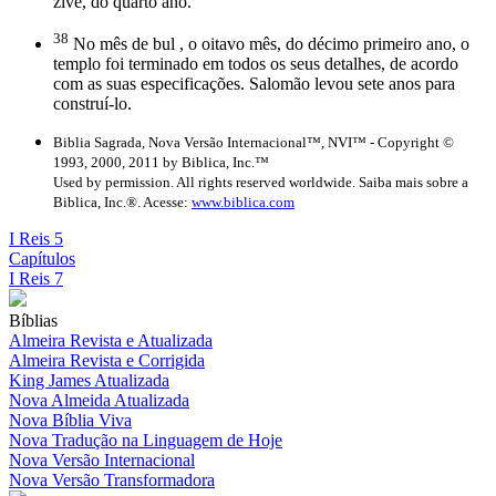
zive, do quarto ano.
38
No mês de bul , o oitavo mês, do décimo primeiro ano, o
templo foi terminado em todos os seus detalhes, de acordo
com as suas especificações. Salomão levou sete anos para
construí-lo.
Biblia Sagrada, Nova Versão Internacional™, NVI™ - Copyright ©
1993, 2000, 2011 by Biblica, Inc.™
Used by permission. All rights reserved worldwide. Saiba mais sobre a
Biblica, Inc.®. Acesse:
www.biblica.com
I Reis 5
Capítulos
I Reis 7
Bíblias
Almeira Revista e Atualizada
Almeira Revista e Corrigida
King James Atualizada
Nova Almeida Atualizada
Nova Bíblia Viva
Nova Tradução na Linguagem de Hoje
Nova Versão Internacional
Nova Versão Transformadora