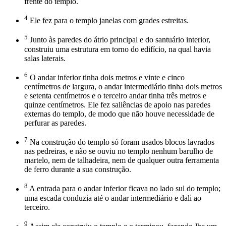
frente do templo.
4
Ele fez para o templo janelas com grades estreitas.
5
Junto às paredes do átrio principal e do santuário interior,
construiu uma estrutura em torno do edifício, na qual havia
salas laterais.
6
O andar inferior tinha dois metros e vinte e cinco
centímetros de largura, o andar intermediário tinha dois metros
e setenta centímetros e o terceiro andar tinha três metros e
quinze centímetros. Ele fez saliências de apoio nas paredes
externas do templo, de modo que não houve necessidade de
perfurar as paredes.
7
Na construção do templo só foram usados blocos lavrados
nas pedreiras, e não se ouviu no templo nenhum barulho de
martelo, nem de talhadeira, nem de qualquer outra ferramenta
de ferro durante a sua construção.
8
A entrada para o andar inferior ficava no lado sul do templo;
uma escada conduzia até o andar intermediário e dali ao
terceiro.
9