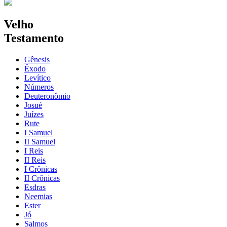
Velho
Testamento
Gênesis
Êxodo
Levítico
Números
Deuteronômio
Josué
Juízes
Rute
I Samuel
II Samuel
I Reis
II Reis
I Crônicas
II Crônicas
Esdras
Neemias
Ester
Jó
Salmos