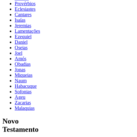
Provérbios
Eclesiastes
Cantares
Isaías
Jeremias
Lamentações
Ezequiel
Daniel
Oseias
Joel
Amós
Obadias
Jonas
Miqueias
Naum
Habacuque
Sofonias
Ageu
Zacarias
Malaquias
Novo
Testamento