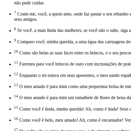
não pude cuidar.
7
Conte-me, você, a quem amo, onde faz pastar o seu rebanho e
seus amigos.
8
Se você, a mais linda das mulheres, se você não o sabe, siga a 
9
Comparo você, minha querida, a uma égua das carruagens do 
10
Como são belas as suas faces entre os brincos, e o seu pesco
11
Faremos para você brincos de ouro com incrustações de prat
12
Enquanto o rei estava em seus aposentos, o meu nardo espalh
13
O meu amado é para mim como uma pequenina bolsa de mirra 
14
O meu amado é para mim um ramalhete de flores de hena da
15
Como você é linda, minha querida! Ah, como é linda! Seus 
16
Como você é belo, meu amado! Ah, como é encantador! Verde
17