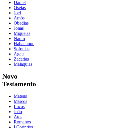
Daniel
Oseias
Joel
Amós
Obadias
Jonas
Miqueias
Naum
Habacuque
Sofonias
Ageu
Zacarias
Malaquias
Novo
Testamento
Mateus
Marcos
Lucas
João
Atos
Romanos
I Coríntios