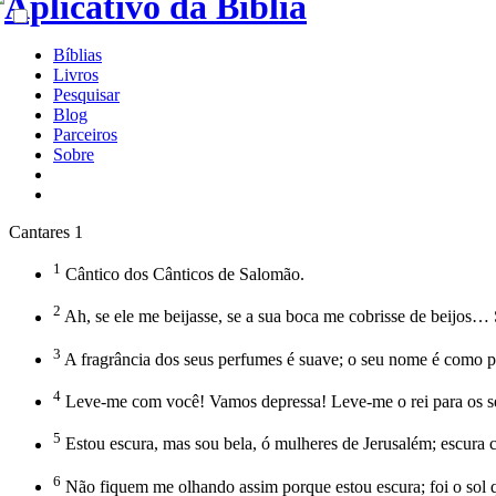
Bíblias
Livros
Pesquisar
Blog
Parceiros
Sobre
Cantares 1
1
Cântico dos Cânticos de Salomão.
2
Ah, se ele me beijasse, se a sua boca me cobrisse de beijos… 
3
A fragrância dos seus perfumes é suave; o seu nome é como 
4
Leve-me com você! Vamos depressa! Leve-me o rei para os seu
5
Estou escura, mas sou bela, ó mulheres de Jerusalém; escura 
6
Não fiquem me olhando assim porque estou escura; foi o sol 