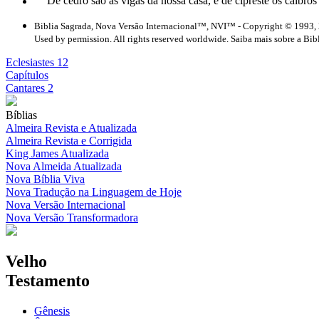
De cedro são as vigas da nossa casa, e de cipreste os caibros
Biblia Sagrada, Nova Versão Internacional™, NVI™ - Copyright © 1993, 
Used by permission. All rights reserved worldwide. Saiba mais sobre a Bib
Eclesiastes 12
Capítulos
Cantares 2
Bíblias
Almeira Revista e Atualizada
Almeira Revista e Corrigida
King James Atualizada
Nova Almeida Atualizada
Nova Bíblia Viva
Nova Tradução na Linguagem de Hoje
Nova Versão Internacional
Nova Versão Transformadora
Velho
Testamento
Gênesis