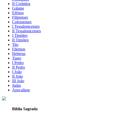
II Coríntios
Gálatas
Efésios
Filipenses
Colossenses
I Tessalonicenses
II Tessalonicenses
I Timóteo
II Timóteo
Tito
Filemon
Hebreus
Tiago
I Pedro
II Pedro
I João
II João
III João
Judas
Apocalipse
Bíblia Sagrada