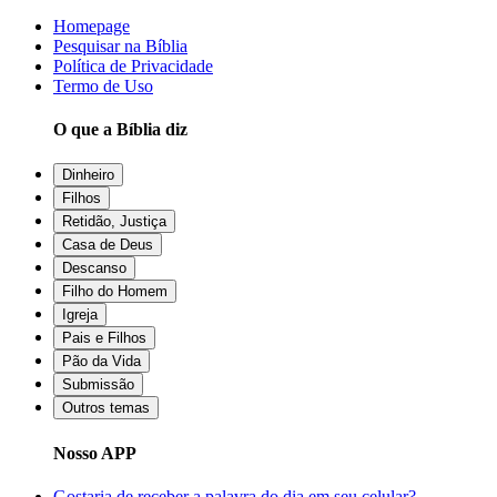
Homepage
Pesquisar na Bíblia
Política de Privacidade
Termo de Uso
O que a Bíblia diz
Dinheiro
Filhos
Retidão, Justiça
Casa de Deus
Descanso
Filho do Homem
Igreja
Pais e Filhos
Pão da Vida
Submissão
Outros temas
Nosso APP
Gostaria de receber a palavra do dia em seu celular?