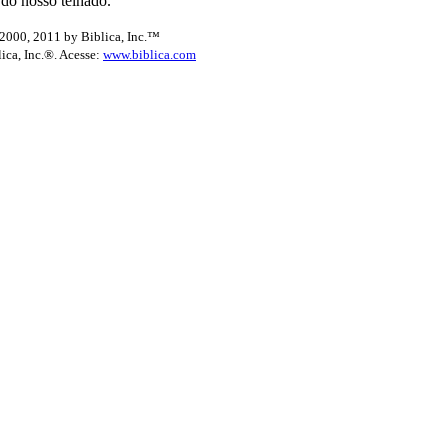
 do nosso telhado.
2000, 2011 by Biblica, Inc.™
lica, Inc.®. Acesse:
www.biblica.com