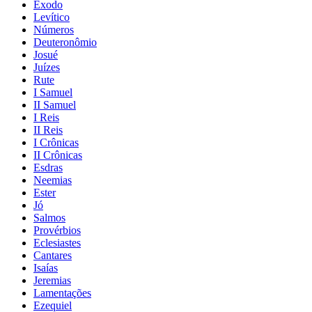
Êxodo
Levítico
Números
Deuteronômio
Josué
Juízes
Rute
I Samuel
II Samuel
I Reis
II Reis
I Crônicas
II Crônicas
Esdras
Neemias
Ester
Jó
Salmos
Provérbios
Eclesiastes
Cantares
Isaías
Jeremias
Lamentações
Ezequiel