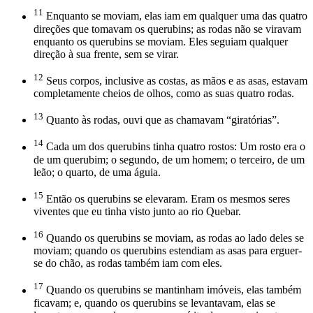
11
Enquanto se moviam, elas iam em qualquer uma das quatro
direções que tomavam os querubins; as rodas não se viravam
enquanto os querubins se moviam. Eles seguiam qualquer
direção à sua frente, sem se virar.
12
Seus corpos, inclusive as costas, as mãos e as asas, estavam
completamente cheios de olhos, como as suas quatro rodas.
13
Quanto às rodas, ouvi que as chamavam “giratórias”.
14
Cada um dos querubins tinha quatro rostos: Um rosto era o
de um querubim; o segundo, de um homem; o terceiro, de um
leão; o quarto, de uma águia.
15
Então os querubins se elevaram. Eram os mesmos seres
viventes que eu tinha visto junto ao rio Quebar.
16
Quando os querubins se moviam, as rodas ao lado deles se
moviam; quando os querubins estendiam as asas para erguer-
se do chão, as rodas também iam com eles.
17
Quando os querubins se mantinham imóveis, elas também
ficavam; e, quando os querubins se levantavam, elas se