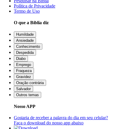
Pesquisar na Bíblia
Política de Privacidade
Termo de Uso
O que a Bíblia diz
Humildade
Ansiedade
Conhecimento
Despedida
Diabo
Emprego
Fraqueza
Gravidez
Oração contrária
Salvador
Outros temas
Nosso APP
Gostaria de receber a palavra do dia em seu celular?
Faça o download do nosso app abaixo