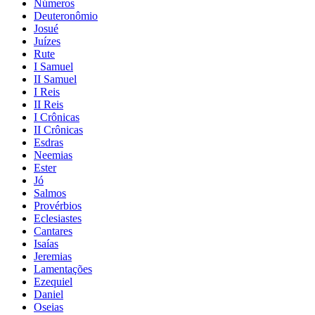
Números
Deuteronômio
Josué
Juízes
Rute
I Samuel
II Samuel
I Reis
II Reis
I Crônicas
II Crônicas
Esdras
Neemias
Ester
Jó
Salmos
Provérbios
Eclesiastes
Cantares
Isaías
Jeremias
Lamentações
Ezequiel
Daniel
Oseias