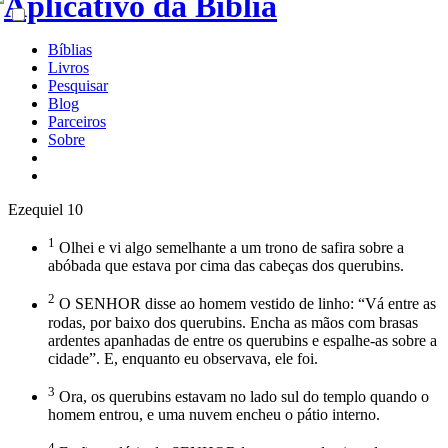
Bíblias
Livros
Pesquisar
Blog
Parceiros
Sobre
Ezequiel 10
1
Olhei e vi algo semelhante a um trono de safira sobre a
abóbada que estava por cima das cabeças dos querubins.
2
O SENHOR disse ao homem vestido de linho: “Vá entre as
rodas, por baixo dos querubins. Encha as mãos com brasas
ardentes apanhadas de entre os querubins e espalhe-as sobre a
cidade”. E, enquanto eu observava, ele foi.
3
Ora, os querubins estavam no lado sul do templo quando o
homem entrou, e uma nuvem encheu o pátio interno.
4