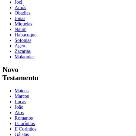
Joel
Amós
Obadias
Jonas
Miqueias
Naum
Habacuque
Sofonias
Ageu
Zacarias
Malaquias
Novo
Testamento
Mateus
Marcos
Lucas
João
Atos
Romanos
I Coríntios
II Coríntios
Gálatas