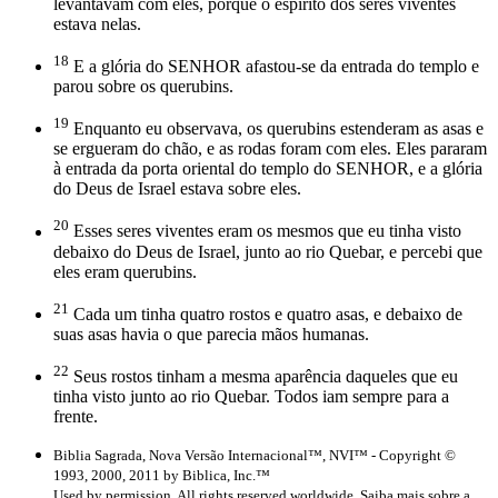
levantavam com eles, porque o espírito dos seres viventes
estava nelas.
18
E a glória do SENHOR afastou-se da entrada do templo e
parou sobre os querubins.
19
Enquanto eu observava, os querubins estenderam as asas e
se ergueram do chão, e as rodas foram com eles. Eles pararam
à entrada da porta oriental do templo do SENHOR, e a glória
do Deus de Israel estava sobre eles.
20
Esses seres viventes eram os mesmos que eu tinha visto
debaixo do Deus de Israel, junto ao rio Quebar, e percebi que
eles eram querubins.
21
Cada um tinha quatro rostos e quatro asas, e debaixo de
suas asas havia o que parecia mãos humanas.
22
Seus rostos tinham a mesma aparência daqueles que eu
tinha visto junto ao rio Quebar. Todos iam sempre para a
frente.
Biblia Sagrada, Nova Versão Internacional™, NVI™ - Copyright ©
1993, 2000, 2011 by Biblica, Inc.™
Used by permission. All rights reserved worldwide. Saiba mais sobre a