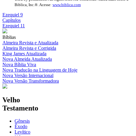
Biblica, Inc.®. Acesse:
www.biblica.com
Ezequiel 9
Capítulos
Ezequiel 11
Bíblias
Almeira Revista e Atualizada
Almeira Revista e Corrigida
King James Atualizada
Nova Almeida Atualizada
Nova Bíblia Viva
Nova Tradução na Linguagem de Hoje
Nova Versão Internacional
Nova Versão Transformadora
Velho
Testamento
Gênesis
Êxodo
Levítico