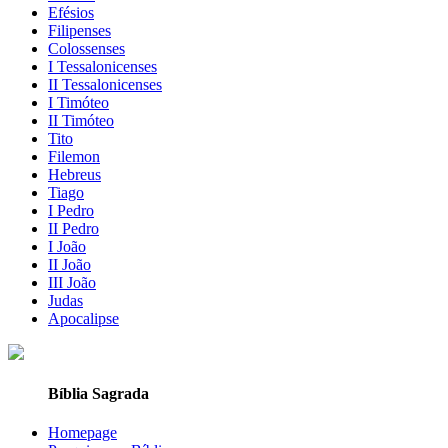
Efésios
Filipenses
Colossenses
I Tessalonicenses
II Tessalonicenses
I Timóteo
II Timóteo
Tito
Filemon
Hebreus
Tiago
I Pedro
II Pedro
I João
II João
III João
Judas
Apocalipse
Bíblia Sagrada
Homepage