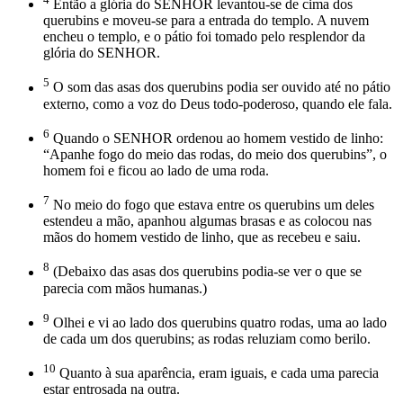
Então a glória do SENHOR levantou-se de cima dos
querubins e moveu-se para a entrada do templo. A nuvem
encheu o templo, e o pátio foi tomado pelo resplendor da
glória do SENHOR.
5
O som das asas dos querubins podia ser ouvido até no pátio
externo, como a voz do Deus todo-poderoso, quando ele fala.
6
Quando o SENHOR ordenou ao homem vestido de linho:
“Apanhe fogo do meio das rodas, do meio dos querubins”, o
homem foi e ficou ao lado de uma roda.
7
No meio do fogo que estava entre os querubins um deles
estendeu a mão, apanhou algumas brasas e as colocou nas
mãos do homem vestido de linho, que as recebeu e saiu.
8
(Debaixo das asas dos querubins podia-se ver o que se
parecia com mãos humanas.)
9
Olhei e vi ao lado dos querubins quatro rodas, uma ao lado
de cada um dos querubins; as rodas reluziam como berilo.
10
Quanto à sua aparência, eram iguais, e cada uma parecia
estar entrosada na outra.