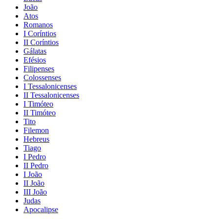
João
Atos
Romanos
I Coríntios
II Coríntios
Gálatas
Efésios
Filipenses
Colossenses
I Tessalonicenses
II Tessalonicenses
I Timóteo
II Timóteo
Tito
Filemon
Hebreus
Tiago
I Pedro
II Pedro
I João
II João
III João
Judas
Apocalipse