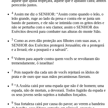
aquele que ajuda tropeçará, aquele que é ajudado cairá; ambos
perecerão juntos.
4
Assim me diz o SENHOR: “Assim como quando o leão, o
leão grande, ruge ao lado da presa e contra ele se junta um
bando de pastores, e ele não se intimida com os gritos deles e
não se perturba com o seu clamor, assim o SENHOR dos
Exércitos descerá para combater nas alturas do monte Sião.
5
Como as aves dão proteção aos filhotes com suas asas, o
SENHOR dos Exércitos protegerá Jerusalém; ele a protegerá
e a livrará; ele a poupará e a salvará”.
6
Voltem para aquele contra quem vocês se revoltaram tão
tremendamente, ó israelitas!
7
Pois naquele dia cada um de vocês rejeitará os ídolos de
prata e de ouro que suas mãos pecaminosas fizeram.
8
“A Assíria cairá por uma espada que não é de homem; uma
espada, não de mortais, a devorará. Todos fugirão da espada e
os seus jovens serão sujeitos a trabalhos forçados.
9
Sua fortaleza cairá por causa do pavor; ao verem a bandeira