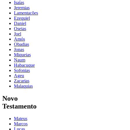
Isaías
Jeremias
Lamentações
Ezequiel
Daniel
Oseias
Joel
Amós
Obadias
Jonas
Miqueias
Naum
Habacuque
Sofonias
Ageu
Zacarias
Malaquias
Novo
Testamento
Mateus
Marcos
Lucas