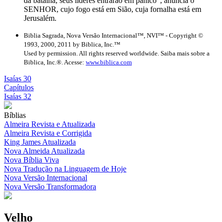
da batalha, seus líderes entrarão em pânico”, anuncia o
SENHOR, cujo fogo está em Sião, cuja fornalha está em
Jerusalém.
Biblia Sagrada, Nova Versão Internacional™, NVI™ - Copyright ©
1993, 2000, 2011 by Biblica, Inc.™
Used by permission. All rights reserved worldwide. Saiba mais sobre a
Biblica, Inc.®. Acesse:
www.biblica.com
Isaías 30
Capítulos
Isaías 32
Bíblias
Almeira Revista e Atualizada
Almeira Revista e Corrigida
King James Atualizada
Nova Almeida Atualizada
Nova Bíblia Viva
Nova Tradução na Linguagem de Hoje
Nova Versão Internacional
Nova Versão Transformadora
Velho