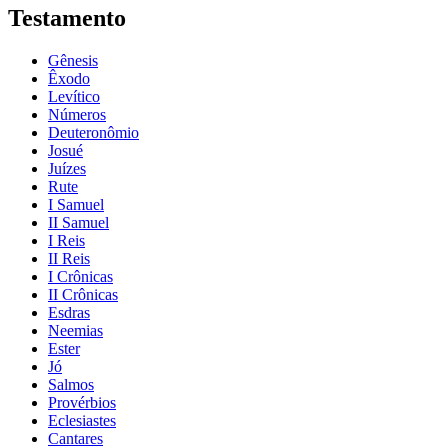
Testamento
Gênesis
Êxodo
Levítico
Números
Deuteronômio
Josué
Juízes
Rute
I Samuel
II Samuel
I Reis
II Reis
I Crônicas
II Crônicas
Esdras
Neemias
Ester
Jó
Salmos
Provérbios
Eclesiastes
Cantares