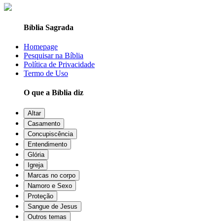
Bíblia Sagrada
Homepage
Pesquisar na Bíblia
Política de Privacidade
Termo de Uso
O que a Bíblia diz
Altar
Casamento
Concupiscência
Entendimento
Glória
Igreja
Marcas no corpo
Namoro e Sexo
Proteção
Sangue de Jesus
Outros temas