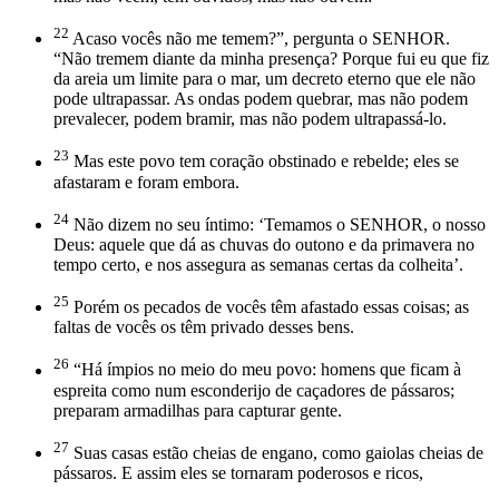
22
Acaso vocês não me temem?”, pergunta o SENHOR.
“Não tremem diante da minha presença? Porque fui eu que fiz
da areia um limite para o mar, um decreto eterno que ele não
pode ultrapassar. As ondas podem quebrar, mas não podem
prevalecer, podem bramir, mas não podem ultrapassá-lo.
23
Mas este povo tem coração obstinado e rebelde; eles se
afastaram e foram embora.
24
Não dizem no seu íntimo: ‘Temamos o SENHOR, o nosso
Deus: aquele que dá as chuvas do outono e da primavera no
tempo certo, e nos assegura as semanas certas da colheita’.
25
Porém os pecados de vocês têm afastado essas coisas; as
faltas de vocês os têm privado desses bens.
26
“Há ímpios no meio do meu povo: homens que ficam à
espreita como num esconderijo de caçadores de pássaros;
preparam armadilhas para capturar gente.
27
Suas casas estão cheias de engano, como gaiolas cheias de
pássaros. E assim eles se tornaram poderosos e ricos,