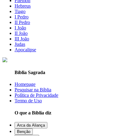
Filemon
Hebreus
Tiago
I Pedro
II Pedro
I João
II João
III João
Judas
Apocalipse
Bíblia Sagrada
Homepage
Pesquisar na Bíblia
Política de Privacidade
Termo de Uso
O que a Bíblia diz
Arca da Aliança
Benção