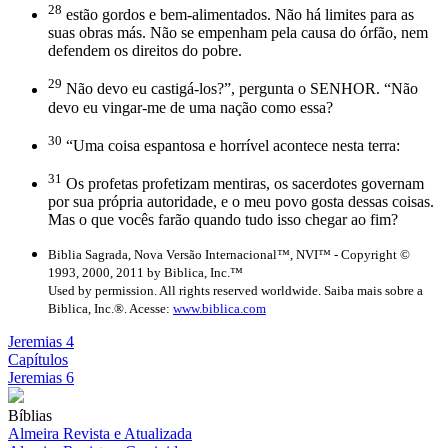
28
estão gordos e bem-alimentados. Não há limites para as
suas obras más. Não se empenham pela causa do órfão, nem
defendem os direitos do pobre.
29
Não devo eu castigá-los?”, pergunta o SENHOR. “Não
devo eu vingar-me de uma nação como essa?
30
“Uma coisa espantosa e horrível acontece nesta terra:
31
Os profetas profetizam mentiras, os sacerdotes governam
por sua própria autoridade, e o meu povo gosta dessas coisas.
Mas o que vocês farão quando tudo isso chegar ao fim?
Biblia Sagrada, Nova Versão Internacional™, NVI™ - Copyright ©
1993, 2000, 2011 by Biblica, Inc.™
Used by permission. All rights reserved worldwide. Saiba mais sobre a
Biblica, Inc.®. Acesse:
www.biblica.com
Jeremias 4
Capítulos
Jeremias 6
Bíblias
Almeira Revista e Atualizada