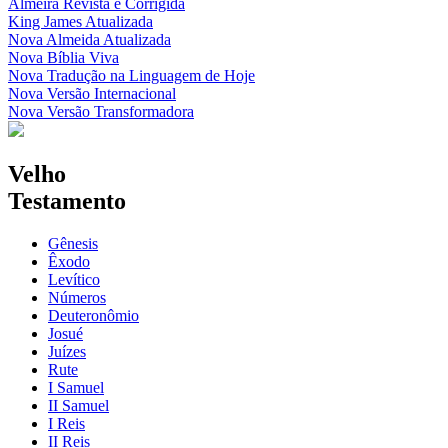
Almeira Revista e Corrigida
King James Atualizada
Nova Almeida Atualizada
Nova Bíblia Viva
Nova Tradução na Linguagem de Hoje
Nova Versão Internacional
Nova Versão Transformadora
Velho
Testamento
Gênesis
Êxodo
Levítico
Números
Deuteronômio
Josué
Juízes
Rute
I Samuel
II Samuel
I Reis
II Reis