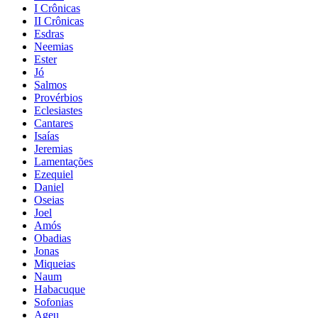
I Crônicas
II Crônicas
Esdras
Neemias
Ester
Jó
Salmos
Provérbios
Eclesiastes
Cantares
Isaías
Jeremias
Lamentações
Ezequiel
Daniel
Oseias
Joel
Amós
Obadias
Jonas
Miqueias
Naum
Habacuque
Sofonias
Ageu