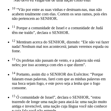
“Não devo eu vingar-me de uma nação como esta?
10
“Vão por entre as suas vinhas e destruam-nas, mas não
acabem totalmente com elas. Cortem os seus ramos, pois eles
não pertencem ao SENHOR.
11
Porque a comunidade de Israel e a comunidade de Judá
têm me traído”, declara o SENHOR.
12
Mentiram acerca do SENHOR, dizendo: “Ele não vai fazer
nada! Nenhum mal nos acontecerá; jamais veremos espada ou
fome.
13
Os profetas não passam de vento, e a palavra não está
neles; por isso aconteça com eles o que dizem”.
14
Portanto, assim diz o SENHOR dos Exércitos: “Porque
falaram essas palavras, farei com que as minhas palavras em
sua boca sejam fogo, e este povo seja a lenha que o fogo
consome.
15
Ó comunidade de Israel”, declara o SENHOR, “estou
trazendo de longe uma nação para atacá-la: uma nação muito
antiga e invencível, uma nação cuja língua você não conhece
e cuja fala você não entende.