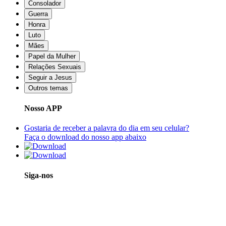
Consolador
Guerra
Honra
Luto
Mães
Papel da Mulher
Relações Sexuais
Seguir a Jesus
Outros temas
Nosso APP
Gostaria de receber a palavra do dia em seu celular?
Faça o download do nosso app abaixo
Siga-nos