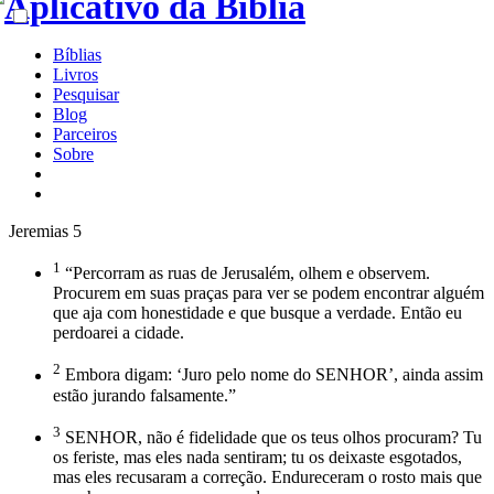
Bíblias
Livros
Pesquisar
Blog
Parceiros
Sobre
Jeremias 5
1
“Percorram as ruas de Jerusalém, olhem e observem.
Procurem em suas praças para ver se podem encontrar alguém
que aja com honestidade e que busque a verdade. Então eu
perdoarei a cidade.
2
Embora digam: ‘Juro pelo nome do SENHOR’, ainda assim
estão jurando falsamente.”
3
SENHOR, não é fidelidade que os teus olhos procuram? Tu
os feriste, mas eles nada sentiram; tu os deixaste esgotados,
mas eles recusaram a correção. Endureceram o rosto mais que