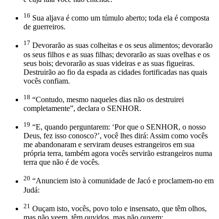
16
Sua aljava é como um túmulo aberto; toda ela é composta
de guerreiros.
17
Devorarão as suas colheitas e os seus alimentos; devorarão
os seus filhos e as suas filhas; devorarão as suas ovelhas e os
seus bois; devorarão as suas videiras e as suas figueiras.
Destruirão ao fio da espada as cidades fortificadas nas quais
vocês confiam.
18
“Contudo, mesmo naqueles dias não os destruirei
completamente”, declara o SENHOR.
19
“E, quando perguntarem: ‘Por que o SENHOR, o nosso
Deus, fez isso conosco?’, você lhes dirá: Assim como vocês
me abandonaram e serviram deuses estrangeiros em sua
própria terra, também agora vocês servirão estrangeiros numa
terra que não é de vocês.
20
“Anunciem isto à comunidade de Jacó e proclamem-no em
Judá:
21
Ouçam isto, vocês, povo tolo e insensato, que têm olhos,
mas não veem, têm ouvidos, mas não ouvem: