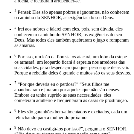
a rocha, e recusaram arrepender-se.
4
Pensei: Eles são apenas pobres e ignorantes, não conhecem
o caminho do SENHOR, as exigências do seu Deus.
5
Irei aos nobres e falarei com eles, pois, sem dúvida, eles
conhecem o caminho do SENHOR, as exigências do seu
Deus. Mas todos eles também quebraram o jugo e romperam
as amarras.
6
Por isso, um leão da floresta os atacará, um lobo da estepe
os arrasará, um leopardo ficará à espreita nos arredores das
suas cidades, para despedaçar qualquer pessoa que delas sair.
Porque a rebeldia deles é grande e muitos são os seus desvios.
7
“Por que deveria eu o perdoar?” “Seus filhos me
abandonaram e juraram por aqueles que não são deuses.
Embora eu tenha suprido as suas necessidades, eles
cometeram adultério e frequentaram as casas de prostituição.
8
Eles são garanhões bem-alimentados e excitados, cada um
relinchando para a mulher do próximo.
9
Não devo eu castigá-los por isso?”, pergunta o SENHOR.