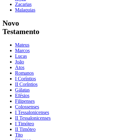
Zacarias
Malaquias
Novo
Testamento
Mateus
Marcos
Lucas
João
Atos
Romanos
I Coríntios
II Coríntios
Gálatas
Efésios
Filipenses
Colossenses
I Tessalonicenses
II Tessalonicenses
I Timóteo
II Timóteo
Tito