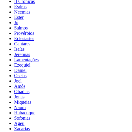
II Crônicas
Esdras
Neemias
Ester
Jó
Salmos
Provérbios
Eclesiastes
Cantares
Isaías
Jeremias
Lamentações
Ezequiel
Daniel
Oseias
Joel
Amós
Obadias
Jonas
Miqueias
Naum
Habacuque
Sofonias
Ageu
Zacarias