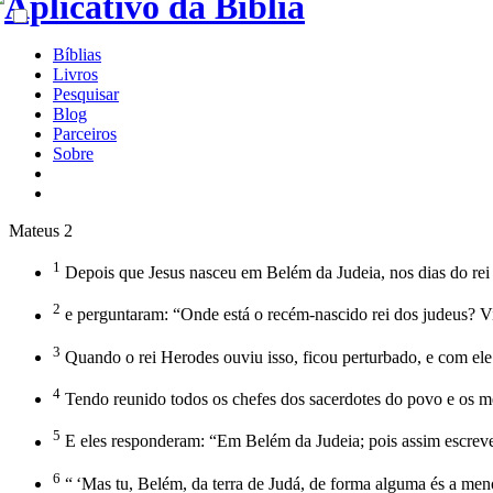
Bíblias
Livros
Pesquisar
Blog
Parceiros
Sobre
Mateus 2
1
Depois que Jesus nasceu em Belém da Judeia, nos dias do rei
2
e perguntaram: “Onde está o recém-nascido rei dos judeus? Vi
3
Quando o rei Herodes ouviu isso, ficou perturbado, e com ele
4
Tendo reunido todos os chefes dos sacerdotes do povo e os mes
5
E eles responderam: “Em Belém da Judeia; pois assim escreve
6
“ ‘Mas tu, Belém, da terra de Judá, de forma alguma és a menor