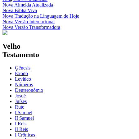
Nova Almeida Atualizada
Nova Bíblia Viva
Nova Tradução na Linguagem de Hoje
Nova Versão Internacional
Nova Versão Transformadora
Velho
Testamento
Gênesis
Êxodo
Levítico
Números
Deuteronômio
Josué
Juízes
Rute
I Samuel
II Samuel
I Reis
II Reis
I Crônicas