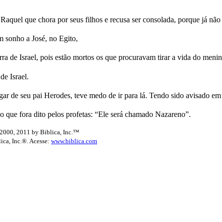
quel que chora por seus filhos e recusa ser consolada, porque já não
 sonho a José, no Egito,
ra de Israel, pois estão mortos os que procuravam tirar a vida do meni
de Israel.
r de seu pai Herodes, teve medo de ir para lá. Tendo sido avisado em s
 que fora dito pelos profetas: “Ele será chamado Nazareno”.
2000, 2011 by Biblica, Inc.™
lica, Inc.®. Acesse:
www.biblica.com