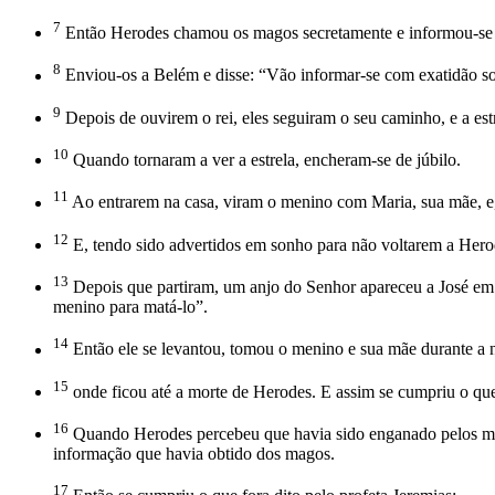
7
Então Herodes chamou os magos secretamente e informou-se co
8
Enviou-os a Belém e disse: “Vão informar-se com exatidão s
9
Depois de ouvirem o rei, eles seguiram o seu caminho, e a estr
10
Quando tornaram a ver a estrela, encheram-se de júbilo.
11
Ao entrarem na casa, viram o menino com Maria, sua mãe, e, 
12
E, tendo sido advertidos em sonho para não voltarem a Herod
13
Depois que partiram, um anjo do Senhor apareceu a José em so
menino para matá-lo”.
14
Então ele se levantou, tomou o menino e sua mãe durante a no
15
onde ficou até a morte de Herodes. E assim se cumpriu o que
16
Quando Herodes percebeu que havia sido enganado pelos mag
informação que havia obtido dos magos.
17