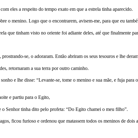
m eles a respeito do tempo exato em que a estrela tinha aparecido.
obre o menino. Logo que o encontrarem, avisem-me, para que eu també
ela que tinham visto no oriente foi adiante deles, até que finalmente p
prostrando-se, o adoraram. Então abriram os seus tesouros e lhe deram 
es, retornaram a sua terra por outro caminho.
nho e lhe disse: “Levante-se, tome o menino e sua mãe, e fuja para o 
ite e partiu para o Egito,
 o Senhor tinha dito pelo profeta: “Do Egito chamei o meu filho”.
os, ficou furioso e ordenou que matassem todos os meninos de dois a