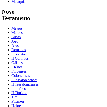
Malaquias
Novo
Testamento
Mateus
Marcos
Lucas
João
Atos
Romanos
I Coríntios
II Coríntios
Gálatas
Efésios
Filipenses
Colossenses
I Tessalonicenses
II Tessalonicenses
I Timóteo
II Timóteo
Tito
Filemon
Hebreus