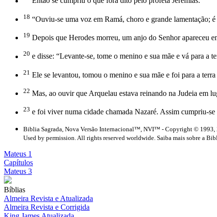
Então se cumpriu o que fora dito pelo profeta Jeremias:
18
“Ouviu-se uma voz em Ramá, choro e grande lamentação; é Ra
19
Depois que Herodes morreu, um anjo do Senhor apareceu em
20
e disse: “Levante-se, tome o menino e sua mãe e vá para a ter
21
Ele se levantou, tomou o menino e sua mãe e foi para a terra 
22
Mas, ao ouvir que Arquelau estava reinando na Judeia em luga
23
e foi viver numa cidade chamada Nazaré. Assim cumpriu-se o
Biblia Sagrada, Nova Versão Internacional™, NVI™ - Copyright © 1993, 
Used by permission. All rights reserved worldwide. Saiba mais sobre a Bib
Mateus 1
Capítulos
Mateus 3
Bíblias
Almeira Revista e Atualizada
Almeira Revista e Corrigida
King James Atualizada