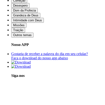
Correção
Desespero
Dom da Profecia
Grandeza de Deus
Intimidade com Deus
Missões
Traição
Outros temas
Nosso APP
Gostaria de receber a palavra do dia em seu celular?
Faça o download do nosso app abaixo
Siga-nos