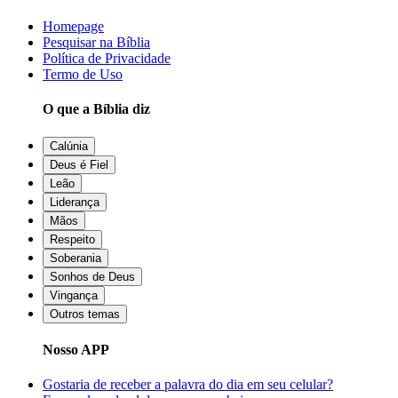
Homepage
Pesquisar na Bíblia
Política de Privacidade
Termo de Uso
O que a Bíblia diz
Calúnia
Deus é Fiel
Leão
Liderança
Mãos
Respeito
Soberania
Sonhos de Deus
Vingança
Outros temas
Nosso APP
Gostaria de receber a palavra do dia em seu celular?