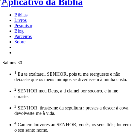
Bíblias
Livros
Pesquisar
Blog
Parceiros
Sobre
Salmos 30
1
Eu te exaltarei, SENHOR, pois tu me reergueste e não
deixaste que os meus inimigos se divertissem à minha custa.
2
SENHOR meu Deus, a ti clamei por socorro, e tu me
curaste.
3
SENHOR, tiraste-me da sepultura ; prestes a descer à cova,
devolveste-me à vida.
4
Cantem louvores ao SENHOR, vocês, os seus fiéis; louvem
o seu santo nome.