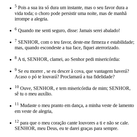
5
Pois a sua ira só dura um instante, mas o seu favor dura a
vida toda; o choro pode persistir uma noite, mas de manhã
irrompe a alegria.
6
Quando me senti seguro, disse: Jamais serei abalado!
7
SENHOR, com o teu favor, deste-me firmeza e estabilidade;
mas, quando escondeste a tua face, fiquei aterrorizado.
8
A ti, SENHOR, clamei, ao Senhor pedi misericórdia:
9
Se eu morrer , se eu descer à cova, que vantagem haverá?
Acaso o pó te louvará? Proclamará a tua fidelidade?
10
Ouve, SENHOR, e tem misericórdia de mim; SENHOR,
sê tu o meu auxílio.
11
Mudaste o meu pranto em dança, a minha veste de lamento
em veste de alegria,
12
para que o meu coração cante louvores a ti e não se cale.
SENHOR, meu Deus, eu te darei graças para sempre.