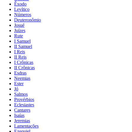
Êxodo
Levítico
Números
Deuteronômio
Josué
Juízes
Rute
I Samuel
II Samuel
I Reis
II Reis
I Crônicas
II Crônicas
Esdras
Neemias
Ester
Jó
Salmos
Provérbios
Eclesiastes
Cantares
Isaías
Jeremias
Lamentações
Ezequiel