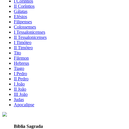
I Coríntios
II Coríntios
Gálatas
Efésios
Filipenses
Colossenses
I Tessalonicenses
II Tessalonicenses
I Timóteo
II Timóteo
Tito
Filemon
Hebreus
Tiago
I Pedro
II Pedro
I João
II João
III João
Judas
Apocalipse
Bíblia Sagrada