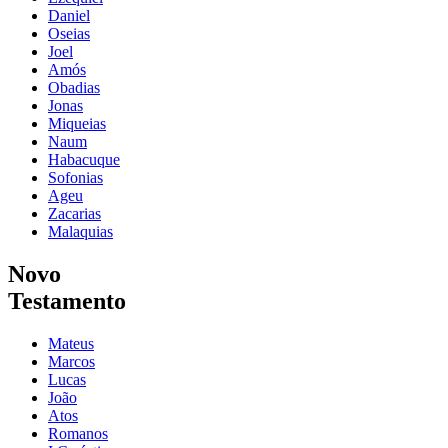
Daniel
Oseias
Joel
Amós
Obadias
Jonas
Miqueias
Naum
Habacuque
Sofonias
Ageu
Zacarias
Malaquias
Novo
Testamento
Mateus
Marcos
Lucas
João
Atos
Romanos