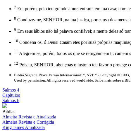
7
Eu, porém, pelo teu grande amor, entrarei em tua casa; com te
8
Conduze-me, SENHOR, na tua justiça, por causa dos meus ini
9
Em seus lábios não há palavra confiável; a mente deles só tr
10
Condena-os, ó Deus! Caiam eles por suas próprias maquinaçõe
11
Alegrem-se, porém, todos os que se refugiam em ti; cantem s
12
Pois tu, SENHOR, abençoas o justo; o teu favor o protege 
Biblia Sagrada, Nova Versão Internacional™, NVI™ - Copyright © 1993, 
Used by permission. All rights reserved worldwide. Saiba mais sobre a Bib
Salmos 4
Capítulos
Salmos 6
Bíblias
Almeira Revista e Atualizada
Almeira Revista e Corrigida
King James Atualizada