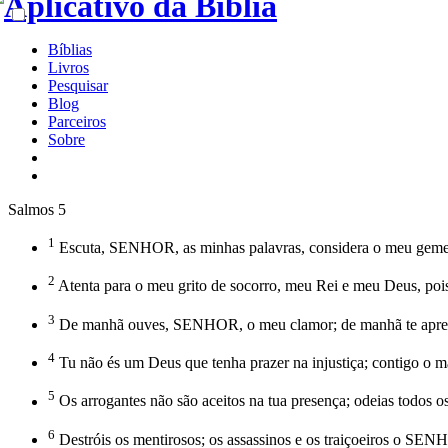
Bíblias
Livros
Pesquisar
Blog
Parceiros
Sobre
Salmos 5
1
Escuta, SENHOR, as minhas palavras, considera o meu geme
2
Atenta para o meu grito de socorro, meu Rei e meu Deus, pois 
3
De manhã ouves, SENHOR, o meu clamor; de manhã te aprese
4
Tu não és um Deus que tenha prazer na injustiça; contigo o ma
5
Os arrogantes não são aceitos na tua presença; odeias todos o
6
Destróis os mentirosos; os assassinos e os traiçoeiros o SEN