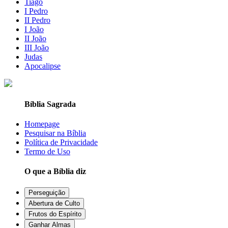
Tiago
I Pedro
II Pedro
I João
II João
III João
Judas
Apocalipse
Bíblia Sagrada
Homepage
Pesquisar na Bíblia
Política de Privacidade
Termo de Uso
O que a Bíblia diz
Perseguição
Abertura de Culto
Frutos do Espírito
Ganhar Almas