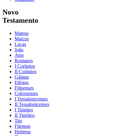
Novo
Testamento
Mateus
Marcos
Lucas
João
Atos
Romanos
I Coríntios
II Coríntios
Gálatas
Efésios
Filipenses
Colossenses
I Tessalonicenses
II Tessalonicenses
I Timóteo
II Timóteo
Tito
Filemon
Hebreus