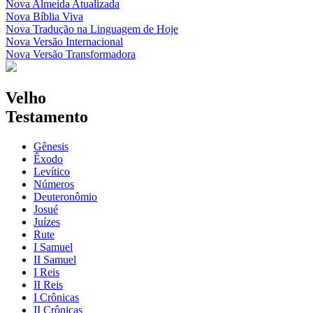
Nova Almeida Atualizada
Nova Bíblia Viva
Nova Tradução na Linguagem de Hoje
Nova Versão Internacional
Nova Versão Transformadora
Velho
Testamento
Gênesis
Êxodo
Levítico
Números
Deuteronômio
Josué
Juízes
Rute
I Samuel
II Samuel
I Reis
II Reis
I Crônicas
II Crônicas