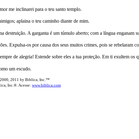
mor me inclinarei para o teu santo templo.
migos; aplaina o teu caminho diante de mim.
ama destruição. A garganta é um túmulo aberto; com a língua enganam su
s. Expulsa-os por causa dos seus muitos crimes, pois se rebelaram con
empre de alegria! Estende sobre eles a tua proteção. Em ti exultem os
como um escudo.
2000, 2011 by Biblica, Inc.™
lica, Inc.®. Acesse:
www.biblica.com