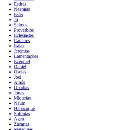
Esdras
Neemias
Ester
Jó
Salmos
Provérbios
Eclesiastes
Cantares
Isaías
Jeremias
Lamentações
Ezequiel
Daniel
Oseias
Joel
Amós
Obadias
Jonas
Miqueias
Naum
Habacuque
Sofonias
Ageu
Zacarias
Malaquias