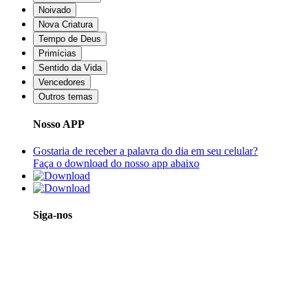
Noivado
Nova Criatura
Tempo de Deus
Primícias
Sentido da Vida
Vencedores
Outros temas
Nosso APP
Gostaria de receber a palavra do dia em seu celular?
Faça o download do nosso app abaixo
Siga-nos