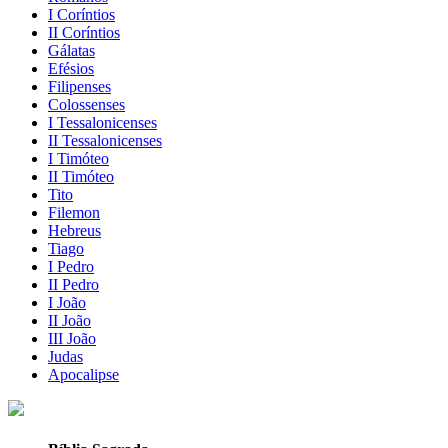
I Coríntios
II Coríntios
Gálatas
Efésios
Filipenses
Colossenses
I Tessalonicenses
II Tessalonicenses
I Timóteo
II Timóteo
Tito
Filemon
Hebreus
Tiago
I Pedro
II Pedro
I João
II João
III João
Judas
Apocalipse