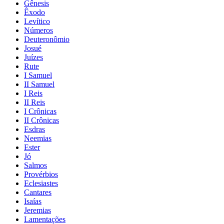
Gênesis
Êxodo
Levítico
Números
Deuteronômio
Josué
Juízes
Rute
I Samuel
II Samuel
I Reis
II Reis
I Crônicas
II Crônicas
Esdras
Neemias
Ester
Jó
Salmos
Provérbios
Eclesiastes
Cantares
Isaías
Jeremias
Lamentações