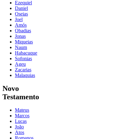
Ezequiel
Daniel
Oseias
Joel
Amós
Obadias
Jonas
Miqueias
Naum
Habacuque
Sofonias
Ageu
Zacarias
Malaquias
Novo
Testamento
Mateus
Marcos
Lucas
João
Atos
Romanos