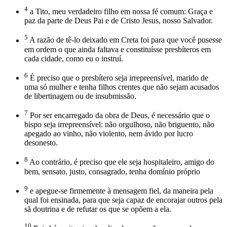
4
a Tito, meu verdadeiro filho em nossa fé comum: Graça e
paz da parte de Deus Pai e de Cristo Jesus, nosso Salvador.
5
A razão de tê-lo deixado em Creta foi para que você pusesse
em ordem o que ainda faltava e constituísse presbíteros em
cada cidade, como eu o instruí.
6
É preciso que o presbítero seja irrepreensível, marido de
uma só mulher e tenha filhos crentes que não sejam acusados
de libertinagem ou de insubmissão.
7
Por ser encarregado da obra de Deus, é necessário que o
bispo seja irrepreensível: não orgulhoso, não briguento, não
apegado ao vinho, não violento, nem ávido por lucro
desonesto.
8
Ao contrário, é preciso que ele seja hospitaleiro, amigo do
bem, sensato, justo, consagrado, tenha domínio próprio
9
e apegue-se firmemente à mensagem fiel, da maneira pela
qual foi ensinada, para que seja capaz de encorajar outros pela
sã doutrina e de refutar os que se opõem a ela.
10