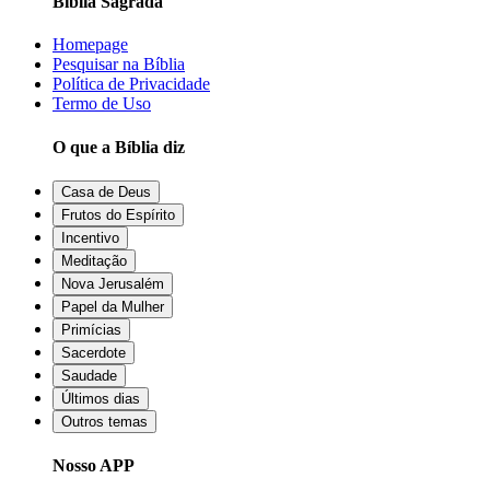
Bíblia Sagrada
Homepage
Pesquisar na Bíblia
Política de Privacidade
Termo de Uso
O que a Bíblia diz
Casa de Deus
Frutos do Espírito
Incentivo
Meditação
Nova Jerusalém
Papel da Mulher
Primícias
Sacerdote
Saudade
Últimos dias
Outros temas
Nosso APP