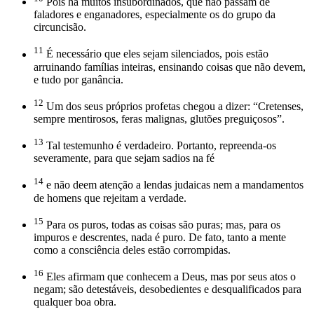
Pois há muitos insubordinados, que não passam de
faladores e enganadores, especialmente os do grupo da
circuncisão.
11
É necessário que eles sejam silenciados, pois estão
arruinando famílias inteiras, ensinando coisas que não devem,
e tudo por ganância.
12
Um dos seus próprios profetas chegou a dizer: “Cretenses,
sempre mentirosos, feras malignas, glutões preguiçosos”.
13
Tal testemunho é verdadeiro. Portanto, repreenda-os
severamente, para que sejam sadios na fé
14
e não deem atenção a lendas judaicas nem a mandamentos
de homens que rejeitam a verdade.
15
Para os puros, todas as coisas são puras; mas, para os
impuros e descrentes, nada é puro. De fato, tanto a mente
como a consciência deles estão corrompidas.
16
Eles afirmam que conhecem a Deus, mas por seus atos o
negam; são detestáveis, desobedientes e desqualificados para
qualquer boa obra.