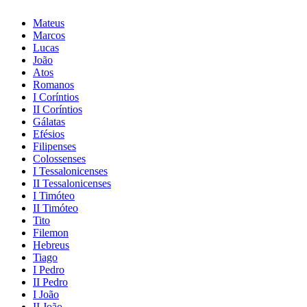
Mateus
Marcos
Lucas
João
Atos
Romanos
I Coríntios
II Coríntios
Gálatas
Efésios
Filipenses
Colossenses
I Tessalonicenses
II Tessalonicenses
I Timóteo
II Timóteo
Tito
Filemon
Hebreus
Tiago
I Pedro
II Pedro
I João
II João