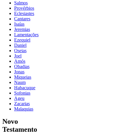
Salmos
Provérbios
Eclesiastes
Cantares
Isaías
Jeremias
Lamentações
Ezequiel
Daniel
Oseias
Joel
Amós
Obadias
Jonas
Miqueias
Naum
Habacuque
Sofonias
Ageu
Zacarias
Malaquias
Novo
Testamento