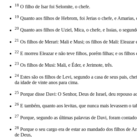
18
O filho de Isar foi Selomite, o chefe.
19
Quanto aos filhos de Hebrom, foi Jerias o chefe, e Amarias, o
20
Quanto aos filhos de Uziel, Mica, o chefe, e Issias, o segund
21
Os filhos de Merari: Mali e Musi; os filhos de Mali: Eleazar 
22
E morreu Eleazar e não teve filhos, porém filhas; e os filhos
23
Os filhos de Musi: Mali, e Éder, e Jerimote, três.
24
Estes são os filhos de Levi, segundo a casa de seus pais, c
da idade de vinte anos para cima.
25
Porque disse Davi: O Senhor, Deus de Israel, deu repouso a
26
E também, quanto aos levitas, que nunca mais levassem o tab
27
Porque, segundo as últimas palavras de Davi, foram contados 
28
Porque o seu cargo era de estar ao mandado dos filhos de Arão
de Deus,