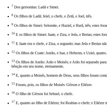
7
Dos gersonitas: Ladã e Simei.
8
Os filhos de Ladã; Jeiel, o chefe, e Zetã, e Joel, três.
9
Os filhos de Simei: Selomite, e Haziel, e Harã, três; estes for
10
E os filhos de Simei: Jaate, e Ziza, e Jeús, e Berias; estes fo
11
E Jaate era o chefe, e Ziza, o segundo; mas Jeús e Berias nã
12
Os filhos de Coate: Anrão, e Isar, e Hebrom, e Uziel, quatro.
13
Os filhos de Anrão: Arão e Moisés; e Arão foi separado para s
bênção em seu nome, eternamente.
14
E, quanto a Moisés, homem de Deus, seus filhos foram contad
15
Foram, pois, os filhos de Moisés: Gérson e Eliézer.
16
O filho de Gérson foi Sebuel, o chefe.
17
E, quanto ao filho de Eliézer, foi Reabias o chefe; e Eliézer