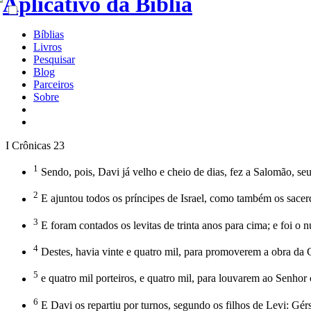
Bíblias
Livros
Pesquisar
Blog
Parceiros
Sobre
I Crônicas 23
1
Sendo, pois, Davi já velho e cheio de dias, fez a Salomão, seu f
2
E ajuntou todos os príncipes de Israel, como também os sacerd
3
E foram contados os levitas de trinta anos para cima; e foi o 
4
Destes, havia vinte e quatro mil, para promoverem a obra da Ca
5
e quatro mil porteiros, e quatro mil, para louvarem ao Senhor 
6
E Davi os repartiu por turnos, segundo os filhos de Levi: Gér