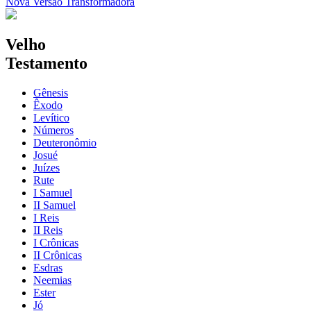
Nova Versão Transformadora
Velho
Testamento
Gênesis
Êxodo
Levítico
Números
Deuteronômio
Josué
Juízes
Rute
I Samuel
II Samuel
I Reis
II Reis
I Crônicas
II Crônicas
Esdras
Neemias
Ester
Jó