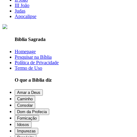
III João
Judas
Apocalipse
Bíblia Sagrada
Homepage
Pesquisar na Bíblia
Política de Privacidade
Termo de Uso
O que a Bíblia diz
Amar a Deus
Caminho
Consolar
Dom da Profecia
Fornicação
Idosos
Impurezas