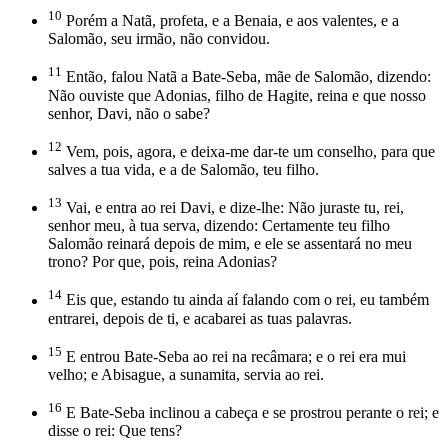
10
Porém a Natã, profeta, e a Benaia, e aos valentes, e a
Salomão, seu irmão, não convidou.
11
Então, falou Natã a Bate-Seba, mãe de Salomão, dizendo:
Não ouviste que Adonias, filho de Hagite, reina e que nosso
senhor, Davi, não o sabe?
12
Vem, pois, agora, e deixa-me dar-te um conselho, para que
salves a tua vida, e a de Salomão, teu filho.
13
Vai, e entra ao rei Davi, e dize-lhe: Não juraste tu, rei,
senhor meu, à tua serva, dizendo: Certamente teu filho
Salomão reinará depois de mim, e ele se assentará no meu
trono? Por que, pois, reina Adonias?
14
Eis que, estando tu ainda aí falando com o rei, eu também
entrarei, depois de ti, e acabarei as tuas palavras.
15
E entrou Bate-Seba ao rei na recâmara; e o rei era mui
velho; e Abisague, a sunamita, servia ao rei.
16
E Bate-Seba inclinou a cabeça e se prostrou perante o rei; e
disse o rei: Que tens?