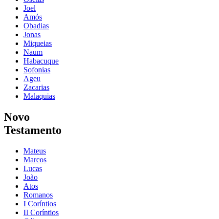
Joel
Amós
Obadias
Jonas
Miqueias
Naum
Habacuque
Sofonias
Ageu
Zacarias
Malaquias
Novo
Testamento
Mateus
Marcos
Lucas
João
Atos
Romanos
I Coríntios
II Coríntios