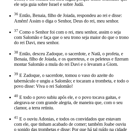
ele seja guia sobre Israel e sobre Judá.
36
Então, Benaia, filho de Joiada, respondeu ao rei e disse:
Amém! Assim o diga o Senhor, Deus do rei, meu senhor.
37
Como o Senhor foi com o rei, meu senhor, assim o seja
com Salomão e faça que o seu trono seja maior do que o trono
do rei Davi, meu senhor.
38
Então, desceu Zadoque, o sacerdote, e Natã, o profeta, e
Benaia, filho de Joiada, e os quereteus, e os peleteus e fizeram
montar Salomão a mula do rei Davi e o levaram a Giom.
39
E Zadoque, o sacerdote, tomou o vaso do azeite do
tabernáculo e ungiu a Salomão; e tocaram a trombeta, e todo o
povo disse: Viva o rei Salomão!
40
E todo o povo subiu após ele, e o povo tocava gaitas, e
alegrava-se com grande alegria, de maneira que, com o seu
clamor, a terra retiniu.
41
E o ouviu Adonias, e todos os convidados que estavam
com ele, que tinham acabado de comer; também Joabe ouviu
o sonido das trombetas e disse: Por que há tal ruído na cidade