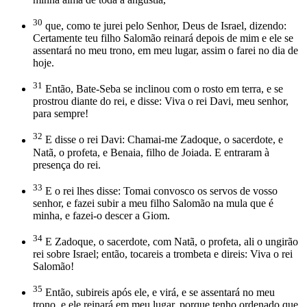
30
que, como te jurei pelo Senhor, Deus de Israel, dizendo:
Certamente teu filho Salomão reinará depois de mim e ele se
assentará no meu trono, em meu lugar, assim o farei no dia de
hoje.
31
Então, Bate-Seba se inclinou com o rosto em terra, e se
prostrou diante do rei, e disse: Viva o rei Davi, meu senhor,
para sempre!
32
E disse o rei Davi: Chamai-me Zadoque, o sacerdote, e
Natã, o profeta, e Benaia, filho de Joiada. E entraram à
presença do rei.
33
E o rei lhes disse: Tomai convosco os servos de vosso
senhor, e fazei subir a meu filho Salomão na mula que é
minha, e fazei-o descer a Giom.
34
E Zadoque, o sacerdote, com Natã, o profeta, ali o ungirão
rei sobre Israel; então, tocareis a trombeta e direis: Viva o rei
Salomão!
35
Então, subireis após ele, e virá, e se assentará no meu
trono, e ele reinará em meu lugar, porque tenho ordenado que