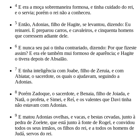
4
E era a moça sobremaneira formosa, e tinha cuidado do rei,
e o servia; porém o rei não a conheceu.
5
Então, Adonias, filho de Hagite, se levantou, dizendo: Eu
reinarei. E preparou carros, e cavaleiros, e cinquenta homens
que corressem adiante dele.
6
E nunca seu pai o tinha contrariado, dizendo: Por que fizeste
assim? E era ele também mui formoso de aparência; e Hagite
o tivera depois de Absalão.
7
E tinha inteligência com Joabe, filho de Zeruia, e com
Abiatar, o sacerdote, os quais o ajudavam, seguindo a
Adonias.
8
Porém Zadoque, o sacerdote, e Benaia, filho de Joiada, e
Natã, o profeta, e Simei, e Reí, e os valentes que Davi tinha
não estavam com Adonias.
9
E matou Adonias ovelhas, e vacas, e bestas cevadas, junto à
pedra de Zoelete, que está junto à fonte de Rogel, e convidou
todos os seus irmãos, os filhos do rei, e a todos os homens de
Judá, servos do rei.