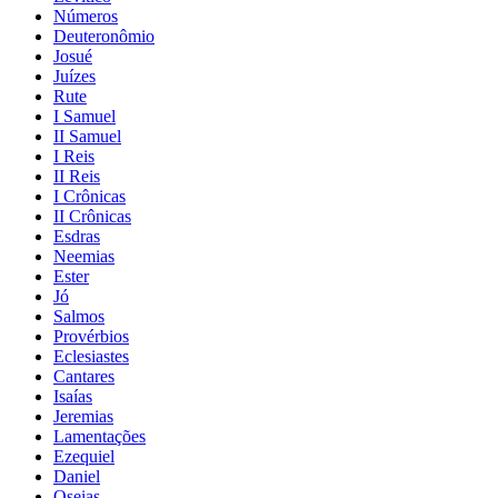
Números
Deuteronômio
Josué
Juízes
Rute
I Samuel
II Samuel
I Reis
II Reis
I Crônicas
II Crônicas
Esdras
Neemias
Ester
Jó
Salmos
Provérbios
Eclesiastes
Cantares
Isaías
Jeremias
Lamentações
Ezequiel
Daniel
Oseias