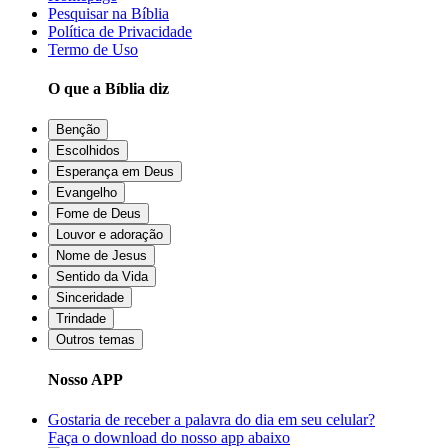
Pesquisar na Bíblia
Política de Privacidade
Termo de Uso
O que a Bíblia diz
Benção
Escolhidos
Esperança em Deus
Evangelho
Fome de Deus
Louvor e adoração
Nome de Jesus
Sentido da Vida
Sinceridade
Trindade
Outros temas
Nosso APP
Gostaria de receber a palavra do dia em seu celular?
Faça o download do nosso app abaixo