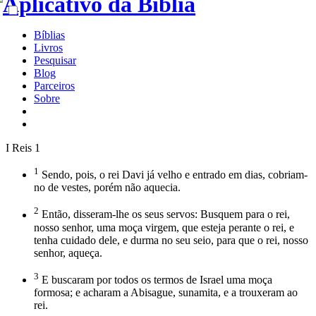
Bíblias
Livros
Pesquisar
Blog
Parceiros
Sobre
I Reis 1
1
Sendo, pois, o rei Davi já velho e entrado em dias, cobriam-
no de vestes, porém não aquecia.
2
Então, disseram-lhe os seus servos: Busquem para o rei,
nosso senhor, uma moça virgem, que esteja perante o rei, e
tenha cuidado dele, e durma no seu seio, para que o rei, nosso
senhor, aqueça.
3
E buscaram por todos os termos de Israel uma moça
formosa; e acharam a Abisague, sunamita, e a trouxeram ao
rei.