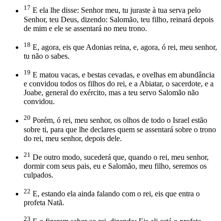
17
E ela lhe disse: Senhor meu, tu juraste à tua serva pelo
Senhor, teu Deus, dizendo: Salomão, teu filho, reinará depois
de mim e ele se assentará no meu trono.
18
E, agora, eis que Adonias reina, e, agora, ó rei, meu senhor,
tu não o sabes.
19
E matou vacas, e bestas cevadas, e ovelhas em abundância
e convidou todos os filhos do rei, e a Abiatar, o sacerdote, e a
Joabe, general do exército, mas a teu servo Salomão não
convidou.
20
Porém, ó rei, meu senhor, os olhos de todo o Israel estão
sobre ti, para que lhe declares quem se assentará sobre o trono
do rei, meu senhor, depois dele.
21
De outro modo, sucederá que, quando o rei, meu senhor,
dormir com seus pais, eu e Salomão, meu filho, seremos os
culpados.
22
E, estando ela ainda falando com o rei, eis que entra o
profeta Natã.
23