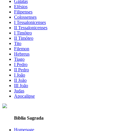
Gálatas
Efésios
Filipenses
Colossenses
I Tessalonicenses
II Tessalonicenses
I Timóteo
II Timóteo
Tito
Filemon
Hebreus
Tiago
I Pedro
II Pedro
I João
II João
III João
Judas
Apocalipse
Bíblia Sagrada
Homepage