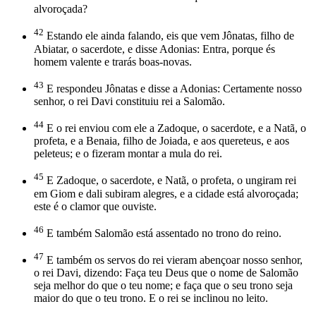
alvoroçada?
42
Estando ele ainda falando, eis que vem Jônatas, filho de
Abiatar, o sacerdote, e disse Adonias: Entra, porque és
homem valente e trarás boas-novas.
43
E respondeu Jônatas e disse a Adonias: Certamente nosso
senhor, o rei Davi constituiu rei a Salomão.
44
E o rei enviou com ele a Zadoque, o sacerdote, e a Natã, o
profeta, e a Benaia, filho de Joiada, e aos quereteus, e aos
peleteus; e o fizeram montar a mula do rei.
45
E Zadoque, o sacerdote, e Natã, o profeta, o ungiram rei
em Giom e dali subiram alegres, e a cidade está alvoroçada;
este é o clamor que ouviste.
46
E também Salomão está assentado no trono do reino.
47
E também os servos do rei vieram abençoar nosso senhor,
o rei Davi, dizendo: Faça teu Deus que o nome de Salomão
seja melhor do que o teu nome; e faça que o seu trono seja
maior do que o teu trono. E o rei se inclinou no leito.