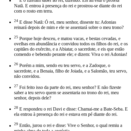
E o fizeram saber ao rei, dizendo: Eis ali está o profeta
Natã. E entrou à presença do rei e prostrou-se diante do rei
com o rosto em terra.
24
E disse Natã: Ó rei, meu senhor, disseste tu: Adonias
reinará depois de mim e ele se assentará sobre o meu trono?
25
Porque hoje desceu, e matou vacas, e bestas cevadas, e
ovelhas em abundância e convidou todos os filhos do rei, e os
capitães do exército, e a Abiatar, o sacerdote, e eis que estão
comendo e bebendo perante ele; e dizem: Viva o rei Adonias!
26
Porém a mim, sendo eu teu servo, e a Zadoque, o
sacerdote, e a Benaia, filho de Joiada, e a Salomão, teu servo,
não convidou.
27
Foi feito isso da parte do rei, meu senhor? E não fizeste
saber a teu servo quem se assentaria no trono do rei, meu
senhor, depois dele?
28
E respondeu o rei Davi e disse: Chamai-me a Bate-Seba. E
ela entrou à presença do rei e estava em pé diante do rei.
29
Então, jurou o rei e disse: Vive o Senhor, o qual remiu a
minha alma de toda a angústia,