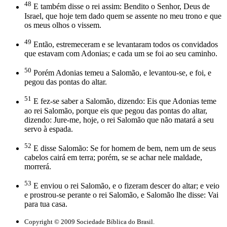
48
E também disse o rei assim: Bendito o Senhor, Deus de
Israel, que hoje tem dado quem se assente no meu trono e que
os meus olhos o vissem.
49
Então, estremeceram e se levantaram todos os convidados
que estavam com Adonias; e cada um se foi ao seu caminho.
50
Porém Adonias temeu a Salomão, e levantou-se, e foi, e
pegou das pontas do altar.
51
E fez-se saber a Salomão, dizendo: Eis que Adonias teme
ao rei Salomão, porque eis que pegou das pontas do altar,
dizendo: Jure-me, hoje, o rei Salomão que não matará a seu
servo à espada.
52
E disse Salomão: Se for homem de bem, nem um de seus
cabelos cairá em terra; porém, se se achar nele maldade,
morrerá.
53
E enviou o rei Salomão, e o fizeram descer do altar; e veio
e prostrou-se perante o rei Salomão, e Salomão lhe disse: Vai
para tua casa.
Copyright © 2009 Sociedade Bíblica do Brasil.