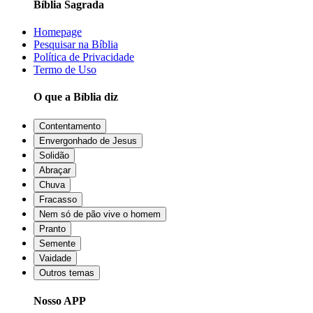
Bíblia Sagrada
Homepage
Pesquisar na Bíblia
Política de Privacidade
Termo de Uso
O que a Bíblia diz
Contentamento
Envergonhado de Jesus
Solidão
Abraçar
Chuva
Fracasso
Nem só de pão vive o homem
Pranto
Semente
Vaidade
Outros temas
Nosso APP