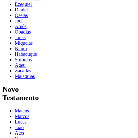
Ezequiel
Daniel
Oseias
Joel
Amós
Obadias
Jonas
Miqueias
Naum
Habacuque
Sofonias
Ageu
Zacarias
Malaquias
Novo
Testamento
Mateus
Marcos
Lucas
João
Atos