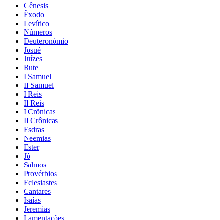
Gênesis
Êxodo
Levítico
Números
Deuteronômio
Josué
Juízes
Rute
I Samuel
II Samuel
I Reis
II Reis
I Crônicas
II Crônicas
Esdras
Neemias
Ester
Jó
Salmos
Provérbios
Eclesiastes
Cantares
Isaías
Jeremias
Lamentações