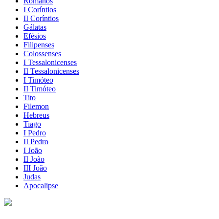
Romanos
I Coríntios
II Coríntios
Gálatas
Efésios
Filipenses
Colossenses
I Tessalonicenses
II Tessalonicenses
I Timóteo
II Timóteo
Tito
Filemon
Hebreus
Tiago
I Pedro
II Pedro
I João
II João
III João
Judas
Apocalipse