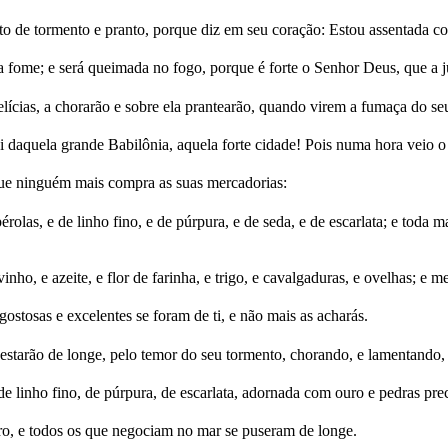
anto de tormento e pranto, porque diz em seu coração: Estou assentada c
 a fome; e será queimada no fogo, porque é forte o Senhor Deus, que a j
elícias, a chorarão e sobre ela prantearão, quando virem a fumaça do se
 daquela grande Babilônia, aquela forte cidade! Pois numa hora veio o 
que ninguém mais compra as suas mercadorias:
érolas, e de linho fino, e de púrpura, e de seda, e de escarlata; e toda
ho, e azeite, e flor de farinha, e trigo, e cavalgaduras, e ovelhas; e m
 gostosas e excelentes se foram de ti, e não mais as acharás.
estarão de longe, pelo temor do seu tormento, chorando, e lamentando,
de linho fino, de púrpura, de escarlata, adornada com ouro e pedras pre
ro, e todos os que negociam no mar se puseram de longe.