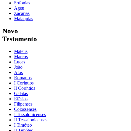
Sofonias
Ageu
Zacarias
Malaquias
Novo
Testamento
Mateus
Marcos
Lucas
João
Atos
Romanos
I Coríntios
II Coríntios
Gálatas
Efésios
Filipenses
Colossenses
I Tessalonicenses
II Tessalonicenses
I Timóteo
II Timóteo