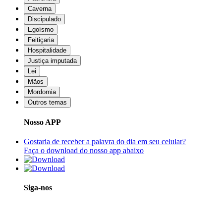
Caverna
Discipulado
Egoísmo
Feitiçaria
Hospitalidade
Justiça imputada
Lei
Mãos
Mordomia
Outros temas
Nosso APP
Gostaria de receber a palavra do dia em seu celular?
Faça o download do nosso app abaixo
Siga-nos