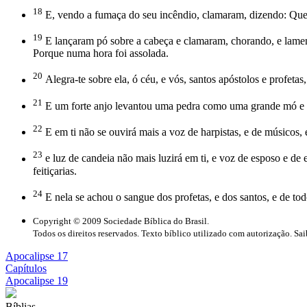
18
E, vendo a fumaça do seu incêndio, clamaram, dizendo: Que 
19
E lançaram pó sobre a cabeça e clamaram, chorando, e lamen
Porque numa hora foi assolada.
20
Alegra-te sobre ela, ó céu, e vós, santos apóstolos e profetas
21
E um forte anjo levantou uma pedra como uma grande mó e la
22
E em ti não se ouvirá mais a voz de harpistas, e de músicos, e
23
e luz de candeia não mais luzirá em ti, e voz de esposo e de
feitiçarias.
24
E nela se achou o sangue dos profetas, e dos santos, e de tod
Copyright © 2009 Sociedade Bíblica do Brasil.
Todos os direitos reservados. Texto bíblico utilizado com autorização. Sa
Apocalipse 17
Capítulos
Apocalipse 19
Bíblias