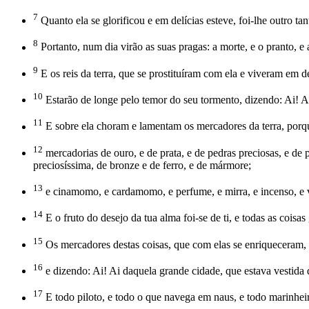
7
Quanto ela se glorificou e em delícias esteve, foi-lhe outro t
8
Portanto, num dia virão as suas pragas: a morte, e o pranto, e
9
E os reis da terra, que se prostituíram com ela e viveram em d
10
Estarão de longe pelo temor do seu tormento, dizendo: Ai! Ai
11
E sobre ela choram e lamentam os mercadores da terra, por
12
mercadorias de ouro, e de prata, e de pedras preciosas, e de p
preciosíssima, de bronze e de ferro, e de mármore;
13
e cinamomo, e cardamomo, e perfume, e mirra, e incenso, e vin
14
E o fruto do desejo da tua alma foi-se de ti, e todas as coisas
15
Os mercadores destas coisas, que com elas se enriqueceram, 
16
e dizendo: Ai! Ai daquela grande cidade, que estava vestida 
17
E todo piloto, e todo o que navega em naus, e todo marinhei