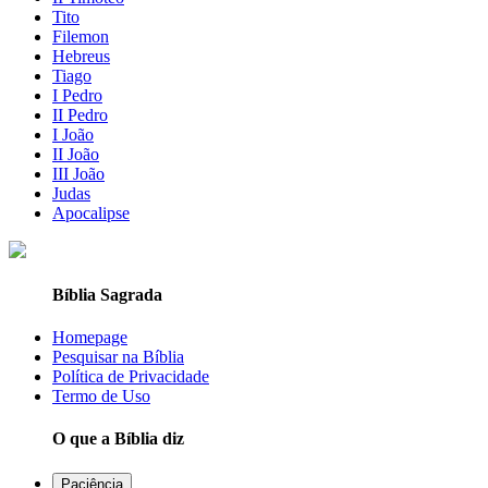
Tito
Filemon
Hebreus
Tiago
I Pedro
II Pedro
I João
II João
III João
Judas
Apocalipse
Bíblia Sagrada
Homepage
Pesquisar na Bíblia
Política de Privacidade
Termo de Uso
O que a Bíblia diz
Paciência