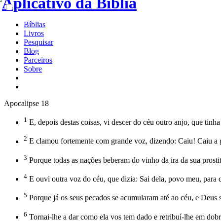
Bíblias
Livros
Pesquisar
Blog
Parceiros
Sobre
Apocalipse 18
1
E, depois destas coisas, vi descer do céu outro anjo, que tinha
2
E clamou fortemente com grande voz, dizendo: Caiu! Caiu a gr
3
Porque todas as nações beberam do vinho da ira da sua prostitu
4
E ouvi outra voz do céu, que dizia: Sai dela, povo meu, para q
5
Porque já os seus pecados se acumularam até ao céu, e Deus s
6
Tornai-lhe a dar como ela vos tem dado e retribuí-lhe em dobr