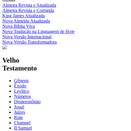
Almeira Revista e Atualizada
Almeira Revista e Corrigida
King James Atualizada
Nova Almeida Atualizada
Nova Bíblia Viva
Nova Tradução na Linguagem de Hoje
Nova Versão Internacional
Nova Versão Transformadora
Velho
Testamento
Gênesis
Êxodo
Levítico
Números
Deuteronômio
Josué
Juízes
Rute
I Samuel
II Samuel