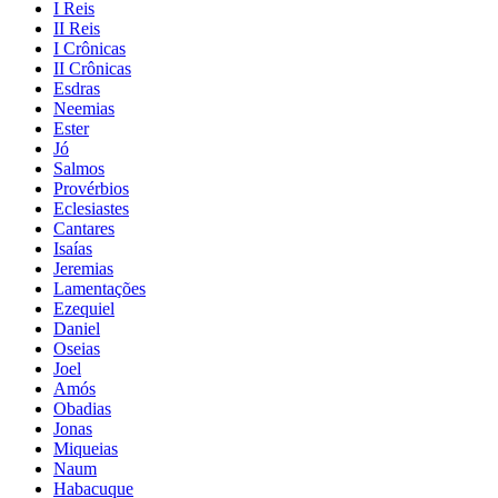
I Reis
II Reis
I Crônicas
II Crônicas
Esdras
Neemias
Ester
Jó
Salmos
Provérbios
Eclesiastes
Cantares
Isaías
Jeremias
Lamentações
Ezequiel
Daniel
Oseias
Joel
Amós
Obadias
Jonas
Miqueias
Naum
Habacuque