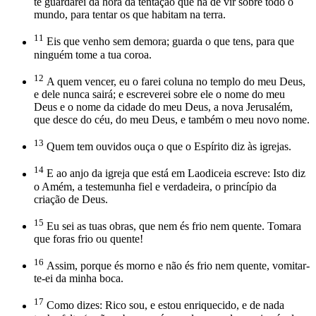
te guardarei da hora da tentação que há de vir sobre todo o
mundo, para tentar os que habitam na terra.
11
Eis que venho sem demora; guarda o que tens, para que
ninguém tome a tua coroa.
12
A quem vencer, eu o farei coluna no templo do meu Deus,
e dele nunca sairá; e escreverei sobre ele o nome do meu
Deus e o nome da cidade do meu Deus, a nova Jerusalém,
que desce do céu, do meu Deus, e também o meu novo nome.
13
Quem tem ouvidos ouça o que o Espírito diz às igrejas.
14
E ao anjo da igreja que está em Laodiceia escreve: Isto diz
o Amém, a testemunha fiel e verdadeira, o princípio da
criação de Deus.
15
Eu sei as tuas obras, que nem és frio nem quente. Tomara
que foras frio ou quente!
16
Assim, porque és morno e não és frio nem quente, vomitar-
te-ei da minha boca.
17
Como dizes: Rico sou, e estou enriquecido, e de nada