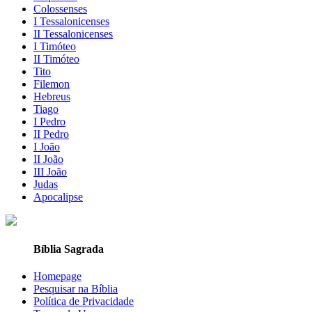
Colossenses
I Tessalonicenses
II Tessalonicenses
I Timóteo
II Timóteo
Tito
Filemon
Hebreus
Tiago
I Pedro
II Pedro
I João
II João
III João
Judas
Apocalipse
Bíblia Sagrada
Homepage
Pesquisar na Bíblia
Política de Privacidade