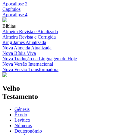
Apocalipse 2
Capítulos
Apocalipse 4
Bíblias
Almeira Revista e Atualizada
Almeira Revista e Corrigida
King James Atualizada
Nova Almeida Atualizada
Nova Bíblia Viva
Nova Tradução na Linguagem de Hoje
Nova Versão Internacional
Nova Versão Transformadora
Velho
Testamento
Gênesis
Êxodo
Levítico
Números
Deuteronômio