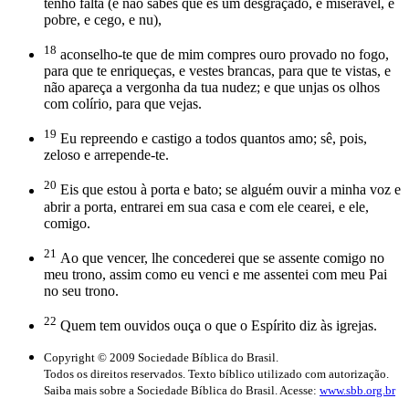
tenho falta (e não sabes que és um desgraçado, e miserável, e
pobre, e cego, e nu),
18
aconselho-te que de mim compres ouro provado no fogo,
para que te enriqueças, e vestes brancas, para que te vistas, e
não apareça a vergonha da tua nudez; e que unjas os olhos
com colírio, para que vejas.
19
Eu repreendo e castigo a todos quantos amo; sê, pois,
zeloso e arrepende-te.
20
Eis que estou à porta e bato; se alguém ouvir a minha voz e
abrir a porta, entrarei em sua casa e com ele cearei, e ele,
comigo.
21
Ao que vencer, lhe concederei que se assente comigo no
meu trono, assim como eu venci e me assentei com meu Pai
no seu trono.
22
Quem tem ouvidos ouça o que o Espírito diz às igrejas.
Copyright © 2009 Sociedade Bíblica do Brasil.
Todos os direitos reservados. Texto bíblico utilizado com autorização.
Saiba mais sobre a Sociedade Bíblica do Brasil. Acesse:
www.sbb.org.br