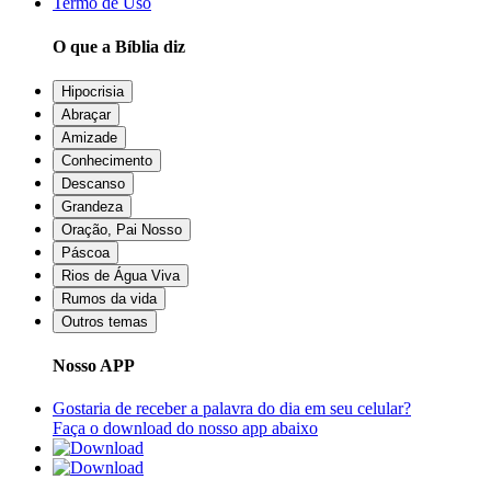
Termo de Uso
O que a Bíblia diz
Hipocrisia
Abraçar
Amizade
Conhecimento
Descanso
Grandeza
Oração, Pai Nosso
Páscoa
Rios de Água Viva
Rumos da vida
Outros temas
Nosso APP
Gostaria de receber a palavra do dia em seu celular?
Faça o download do nosso app abaixo