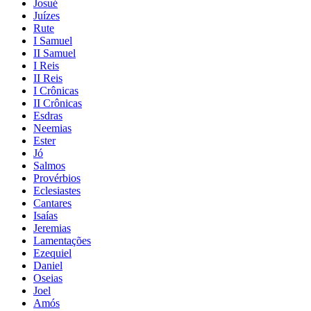
Josué
Juízes
Rute
I Samuel
II Samuel
I Reis
II Reis
I Crônicas
II Crônicas
Esdras
Neemias
Ester
Jó
Salmos
Provérbios
Eclesiastes
Cantares
Isaías
Jeremias
Lamentações
Ezequiel
Daniel
Oseias
Joel
Amós