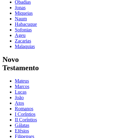
Obadias
Jonas
Miqueias
Naum
Habacuque
Sofonias
Ageu
Zacarias
Malaquias
Novo
Testamento
Mateus
Marcos
Lucas
João
Atos
Romanos
I Coríntios
II Coríntios
Gálatas
Efésios
Filipenses