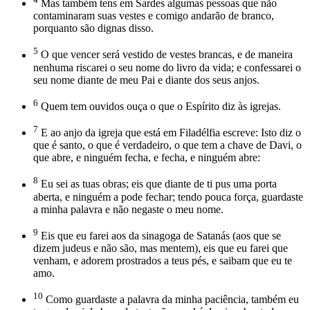
Mas também tens em Sardes algumas pessoas que não
contaminaram suas vestes e comigo andarão de branco,
porquanto são dignas disso.
5
O que vencer será vestido de vestes brancas, e de maneira
nenhuma riscarei o seu nome do livro da vida; e confessarei o
seu nome diante de meu Pai e diante dos seus anjos.
6
Quem tem ouvidos ouça o que o Espírito diz às igrejas.
7
E ao anjo da igreja que está em Filadélfia escreve: Isto diz o
que é santo, o que é verdadeiro, o que tem a chave de Davi, o
que abre, e ninguém fecha, e fecha, e ninguém abre:
8
Eu sei as tuas obras; eis que diante de ti pus uma porta
aberta, e ninguém a pode fechar; tendo pouca força, guardaste
a minha palavra e não negaste o meu nome.
9
Eis que eu farei aos da sinagoga de Satanás (aos que se
dizem judeus e não são, mas mentem), eis que eu farei que
venham, e adorem prostrados a teus pés, e saibam que eu te
amo.
10
Como guardaste a palavra da minha paciência, também eu