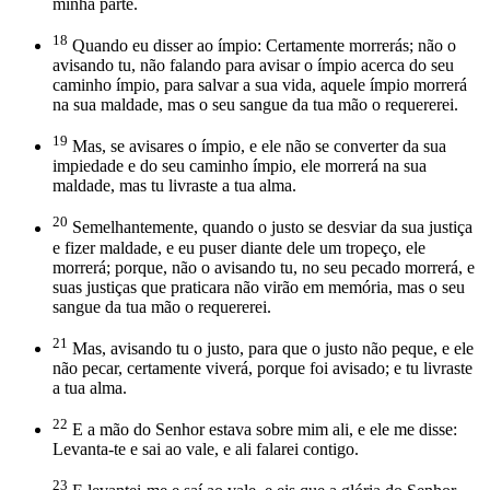
minha parte.
18
Quando eu disser ao ímpio: Certamente morrerás; não o
avisando tu, não falando para avisar o ímpio acerca do seu
caminho ímpio, para salvar a sua vida, aquele ímpio morrerá
na sua maldade, mas o seu sangue da tua mão o requererei.
19
Mas, se avisares o ímpio, e ele não se converter da sua
impiedade e do seu caminho ímpio, ele morrerá na sua
maldade, mas tu livraste a tua alma.
20
Semelhantemente, quando o justo se desviar da sua justiça
e fizer maldade, e eu puser diante dele um tropeço, ele
morrerá; porque, não o avisando tu, no seu pecado morrerá, e
suas justiças que praticara não virão em memória, mas o seu
sangue da tua mão o requererei.
21
Mas, avisando tu o justo, para que o justo não peque, e ele
não pecar, certamente viverá, porque foi avisado; e tu livraste
a tua alma.
22
E a mão do Senhor estava sobre mim ali, e ele me disse:
Levanta-te e sai ao vale, e ali falarei contigo.
23