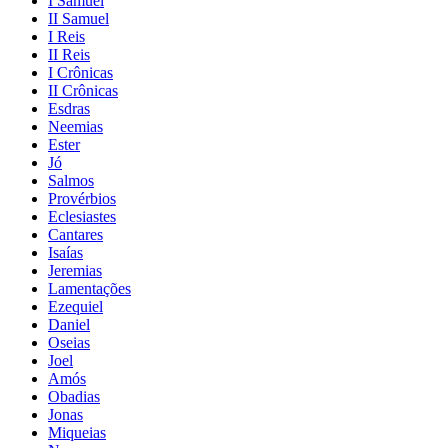
I Samuel
II Samuel
I Reis
II Reis
I Crônicas
II Crônicas
Esdras
Neemias
Ester
Jó
Salmos
Provérbios
Eclesiastes
Cantares
Isaías
Jeremias
Lamentações
Ezequiel
Daniel
Oseias
Joel
Amós
Obadias
Jonas
Miqueias