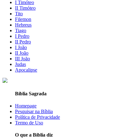
I Timóteo
II Timóteo
Tito
Filemon
Hebreus
Tiago
I Pedro
II Pedro
I João
II João
III João
Judas
Apocalipse
Bíblia Sagrada
Homepage
Pesquisar na Bíblia
Política de Privacidade
Termo de Uso
O que a Bíblia diz