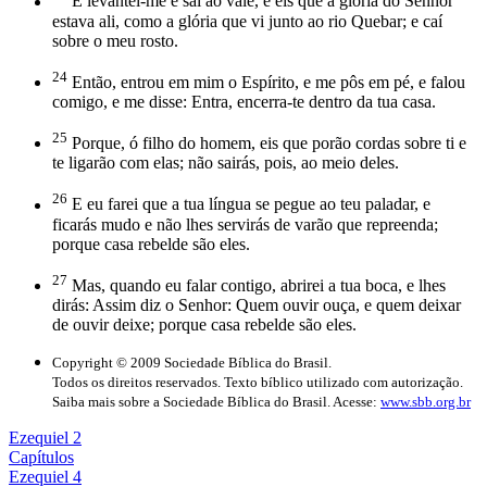
E levantei-me e saí ao vale, e eis que a glória do Senhor
estava ali, como a glória que vi junto ao rio Quebar; e caí
sobre o meu rosto.
24
Então, entrou em mim o Espírito, e me pôs em pé, e falou
comigo, e me disse: Entra, encerra-te dentro da tua casa.
25
Porque, ó filho do homem, eis que porão cordas sobre ti e
te ligarão com elas; não sairás, pois, ao meio deles.
26
E eu farei que a tua língua se pegue ao teu paladar, e
ficarás mudo e não lhes servirás de varão que repreenda;
porque casa rebelde são eles.
27
Mas, quando eu falar contigo, abrirei a tua boca, e lhes
dirás: Assim diz o Senhor: Quem ouvir ouça, e quem deixar
de ouvir deixe; porque casa rebelde são eles.
Copyright © 2009 Sociedade Bíblica do Brasil.
Todos os direitos reservados. Texto bíblico utilizado com autorização.
Saiba mais sobre a Sociedade Bíblica do Brasil. Acesse:
www.sbb.org.br
Ezequiel 2
Capítulos
Ezequiel 4