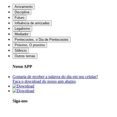
Avivamento
Disciplina
Futuro
Influência de amizades
Legalismo
Mediador
Pentecostes, o Dia de Pentecostes
Próximo, O proximo
Silêncio
Outros temas
Nosso APP
Gostaria de receber a palavra do dia em seu celular?
Faça o download do nosso app abaixo
Siga-nos