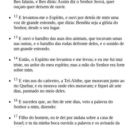
lhes falarás, e lhes dirás: Assim diz o Senhor Jeová, quer
ouçam quer deixem de ouvir.
12
E levantou-me o Espírito, e ouvi por detrás de mim uma
voz de grande estrondo, que dizia: Bendita seja a glória do
Senhor, desde o seu lugar.
13
E ouvi o barulho das asas dos animais, que tocavam umas
nas outras, e o barulho das rodas defronte deles, e o sonido de
um grande estrondo.
14
Então, o Espírito me levantou e me levou; e eu me fui mui
triste, no ardor do meu espírito; mas a mão do Senhor era forte
sobre mim.
15
E vim aos do cativeiro, a Tel-Abibe, que moravam junto ao
rio Quebar, e eu morava onde eles moravam; e fiquei ali sete
dias, pasmado no meio deles.
16
E sucedeu que, ao fim de sete dias, veio a palavra do
Senhor a mim, dizendo:
17
Filho do homem, eu te dei por atalaia sobre a casa de
Israel; e tu da minha boca ouvirás a palavra e os avisarás da