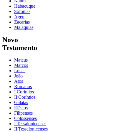
Naum
Habacuque
Sofonias
Ageu
Zacarias
Malaquias
Novo
Testamento
Mateus
Marcos
Lucas
João
Atos
Romanos
I Coríntios
II Coríntios
Gálatas
Efésios
Filipenses
Colossenses
I Tessalonicenses
II Tessalonicenses