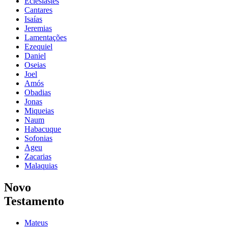
Eclesiastes
Cantares
Isaías
Jeremias
Lamentações
Ezequiel
Daniel
Oseias
Joel
Amós
Obadias
Jonas
Miqueias
Naum
Habacuque
Sofonias
Ageu
Zacarias
Malaquias
Novo
Testamento
Mateus