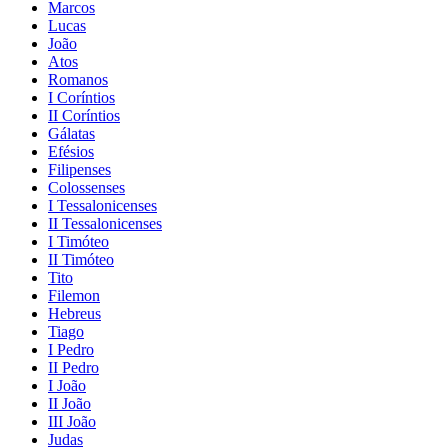
Marcos
Lucas
João
Atos
Romanos
I Coríntios
II Coríntios
Gálatas
Efésios
Filipenses
Colossenses
I Tessalonicenses
II Tessalonicenses
I Timóteo
II Timóteo
Tito
Filemon
Hebreus
Tiago
I Pedro
II Pedro
I João
II João
III João
Judas