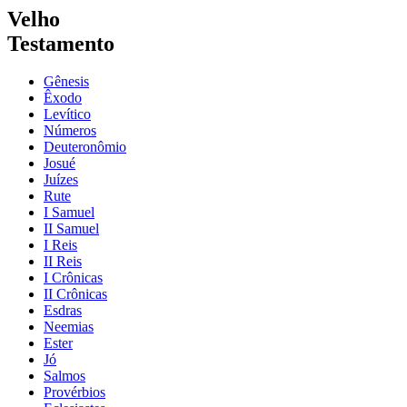
Velho
Testamento
Gênesis
Êxodo
Levítico
Números
Deuteronômio
Josué
Juízes
Rute
I Samuel
II Samuel
I Reis
II Reis
I Crônicas
II Crônicas
Esdras
Neemias
Ester
Jó
Salmos
Provérbios