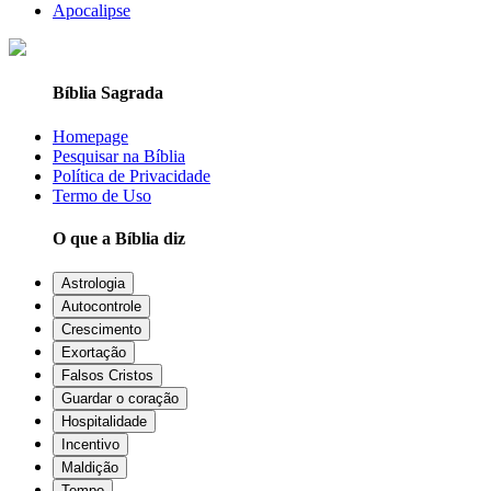
Apocalipse
Bíblia Sagrada
Homepage
Pesquisar na Bíblia
Política de Privacidade
Termo de Uso
O que a Bíblia diz
Astrologia
Autocontrole
Crescimento
Exortação
Falsos Cristos
Guardar o coração
Hospitalidade
Incentivo
Maldição
Tempo