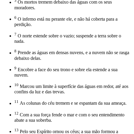
5
Os mortos tremem debaixo das águas com os seus
moradores.
6
O inferno está nu perante ele, e não há coberta para a
perdição.
7
O norte estende sobre o vazio; suspende a terra sobre o
nada.
8
Prende as águas em densas nuvens, e a nuvem não se rasga
debaixo delas.
9
Encobre a face do seu trono e sobre ela estende a sua
nuvem.
10
Marcou um limite à superfície das águas em redor, até aos
confins da luz e das trevas.
11
As colunas do céu tremem e se espantam da sua ameaça.
12
Com a sua força fende o mar e com o seu entendimento
abate a sua soberba.
13
Pelo seu Espírito ornou os céus; a sua mão formou a