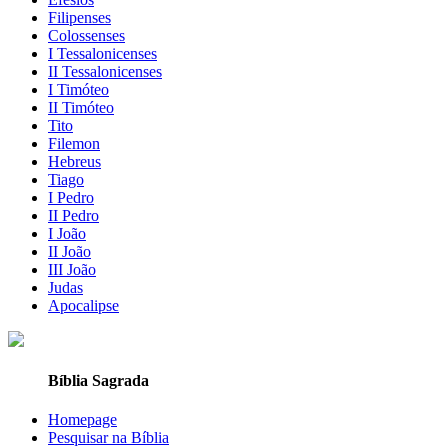
Filipenses
Colossenses
I Tessalonicenses
II Tessalonicenses
I Timóteo
II Timóteo
Tito
Filemon
Hebreus
Tiago
I Pedro
II Pedro
I João
II João
III João
Judas
Apocalipse
Bíblia Sagrada
Homepage
Pesquisar na Bíblia