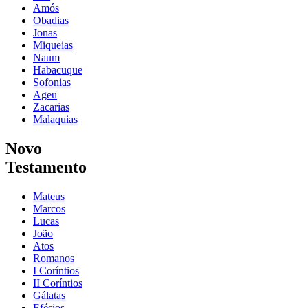
Amós
Obadias
Jonas
Miqueias
Naum
Habacuque
Sofonias
Ageu
Zacarias
Malaquias
Novo
Testamento
Mateus
Marcos
Lucas
João
Atos
Romanos
I Coríntios
II Coríntios
Gálatas
Efésios