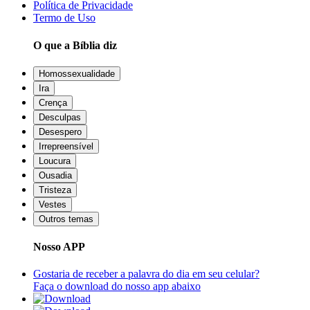
Política de Privacidade
Termo de Uso
O que a Bíblia diz
Homossexualidade
Ira
Crença
Desculpas
Desespero
Irrepreensível
Loucura
Ousadia
Tristeza
Vestes
Outros temas
Nosso APP
Gostaria de receber a palavra do dia em seu celular?
Faça o download do nosso app abaixo