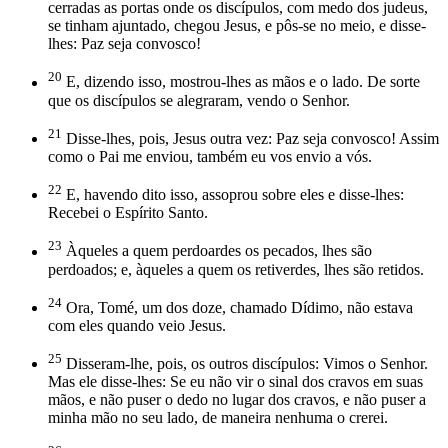
cerradas as portas onde os discípulos, com medo dos judeus,
se tinham ajuntado, chegou Jesus, e pôs-se no meio, e disse-
lhes: Paz seja convosco!
20
E, dizendo isso, mostrou-lhes as mãos e o lado. De sorte
que os discípulos se alegraram, vendo o Senhor.
21
Disse-lhes, pois, Jesus outra vez: Paz seja convosco! Assim
como o Pai me enviou, também eu vos envio a vós.
22
E, havendo dito isso, assoprou sobre eles e disse-lhes:
Recebei o Espírito Santo.
23
Àqueles a quem perdoardes os pecados, lhes são
perdoados; e, àqueles a quem os retiverdes, lhes são retidos.
24
Ora, Tomé, um dos doze, chamado Dídimo, não estava
com eles quando veio Jesus.
25
Disseram-lhe, pois, os outros discípulos: Vimos o Senhor.
Mas ele disse-lhes: Se eu não vir o sinal dos cravos em suas
mãos, e não puser o dedo no lugar dos cravos, e não puser a
minha mão no seu lado, de maneira nenhuma o crerei.