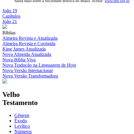
Saiba mais sobre a Sociedade Bíblica do Brasil. Acesse:
www.sbb.org.br
João 19
Capítulos
João 21
Bíblias
Almeira Revista e Atualizada
Almeira Revista e Corrigida
King James Atualizada
Nova Almeida Atualizada
Nova Bíblia Viva
Nova Tradução na Linguagem de Hoje
Nova Versão Internacional
Nova Versão Transformadora
Velho
Testamento
Gênesis
Êxodo
Levítico
Números