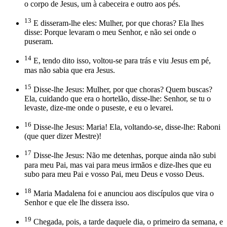
o corpo de Jesus, um à cabeceira e outro aos pés.
13
E disseram-lhe eles: Mulher, por que choras? Ela lhes
disse: Porque levaram o meu Senhor, e não sei onde o
puseram.
14
E, tendo dito isso, voltou-se para trás e viu Jesus em pé,
mas não sabia que era Jesus.
15
Disse-lhe Jesus: Mulher, por que choras? Quem buscas?
Ela, cuidando que era o hortelão, disse-lhe: Senhor, se tu o
levaste, dize-me onde o puseste, e eu o levarei.
16
Disse-lhe Jesus: Maria! Ela, voltando-se, disse-lhe: Raboni
(que quer dizer Mestre)!
17
Disse-lhe Jesus: Não me detenhas, porque ainda não subi
para meu Pai, mas vai para meus irmãos e dize-lhes que eu
subo para meu Pai e vosso Pai, meu Deus e vosso Deus.
18
Maria Madalena foi e anunciou aos discípulos que vira o
Senhor e que ele lhe dissera isso.
19
Chegada, pois, a tarde daquele dia, o primeiro da semana, e