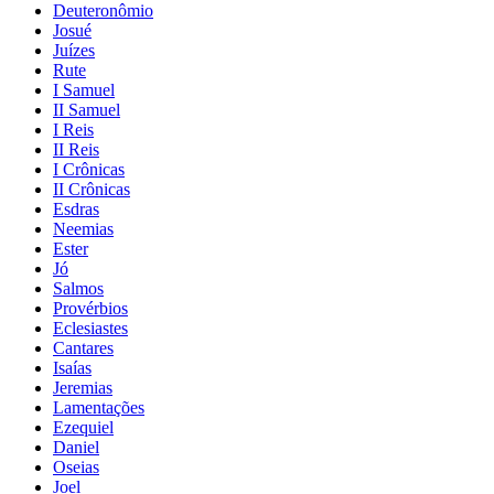
Deuteronômio
Josué
Juízes
Rute
I Samuel
II Samuel
I Reis
II Reis
I Crônicas
II Crônicas
Esdras
Neemias
Ester
Jó
Salmos
Provérbios
Eclesiastes
Cantares
Isaías
Jeremias
Lamentações
Ezequiel
Daniel
Oseias
Joel