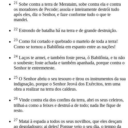
21
Sobe contra a terra de Merataim, sobe contra ela e contra
os moradores de Pecode; assola e inteiramente destrói tudo
após eles, diz o Senhor, e faze conforme tudo o que te
mandei.
22
Estrondo de batalha há na terra e de grande destruição.
23
Como foi cortado e quebrado o martelo de toda a terra!
Como se tornou a Babilônia em espanto entre as nações!
24
Laços te armei, e também foste presa, ó Babilônia, e tu não
o soubeste; foste achada e também apanhada, porque contra o
Senhor te entremeteste.
25
O Senhor abriu o seu tesouro e tirou os instrumentos da sua
indignação, porque o Senhor Jeová dos Exércitos, tem uma
obra a realizar na terra dos caldeus.
26
Vinde contra ela dos confins da terra, abri os seus celeiros,
trilhai-a como a feixes e destruí-a de todo; nada lhe fique de
resto.
27
Matai à espada a todos os seus novilhos, que eles desçam
ao degoladouro; ai deles! Porque veio o seu dia, o tempo da