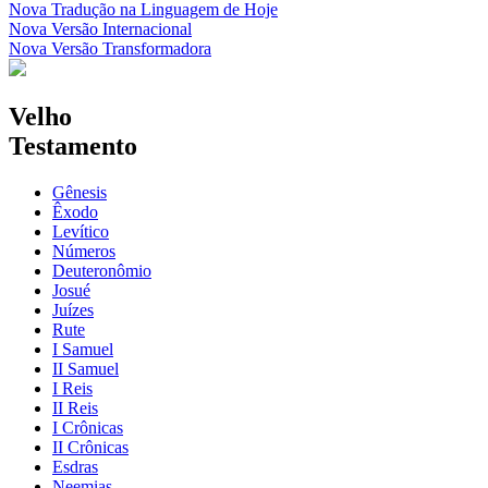
Nova Tradução na Linguagem de Hoje
Nova Versão Internacional
Nova Versão Transformadora
Velho
Testamento
Gênesis
Êxodo
Levítico
Números
Deuteronômio
Josué
Juízes
Rute
I Samuel
II Samuel
I Reis
II Reis
I Crônicas
II Crônicas
Esdras
Neemias