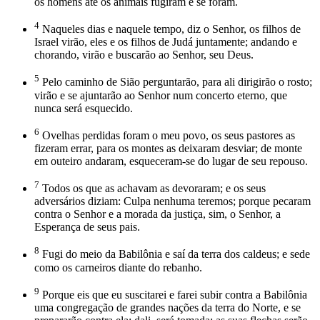
os homens até os animais fugiram e se foram.
4
Naqueles dias e naquele tempo, diz o Senhor, os filhos de
Israel virão, eles e os filhos de Judá juntamente; andando e
chorando, virão e buscarão ao Senhor, seu Deus.
5
Pelo caminho de Sião perguntarão, para ali dirigirão o rosto;
virão e se ajuntarão ao Senhor num concerto eterno, que
nunca será esquecido.
6
Ovelhas perdidas foram o meu povo, os seus pastores as
fizeram errar, para os montes as deixaram desviar; de monte
em outeiro andaram, esqueceram-se do lugar de seu repouso.
7
Todos os que as achavam as devoraram; e os seus
adversários diziam: Culpa nenhuma teremos; porque pecaram
contra o Senhor e a morada da justiça, sim, o Senhor, a
Esperança de seus pais.
8
Fugi do meio da Babilônia e saí da terra dos caldeus; e sede
como os carneiros diante do rebanho.
9
Porque eis que eu suscitarei e farei subir contra a Babilônia
uma congregação de grandes nações da terra do Norte, e se