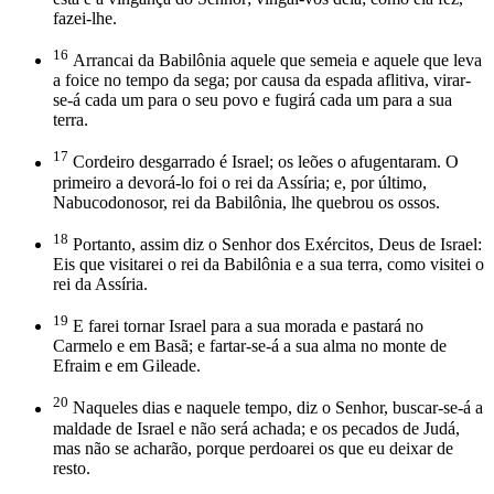
fazei-lhe.
16
Arrancai da Babilônia aquele que semeia e aquele que leva
a foice no tempo da sega; por causa da espada aflitiva, virar-
se-á cada um para o seu povo e fugirá cada um para a sua
terra.
17
Cordeiro desgarrado é Israel; os leões o afugentaram. O
primeiro a devorá-lo foi o rei da Assíria; e, por último,
Nabucodonosor, rei da Babilônia, lhe quebrou os ossos.
18
Portanto, assim diz o Senhor dos Exércitos, Deus de Israel:
Eis que visitarei o rei da Babilônia e a sua terra, como visitei o
rei da Assíria.
19
E farei tornar Israel para a sua morada e pastará no
Carmelo e em Basã; e fartar-se-á a sua alma no monte de
Efraim e em Gileade.
20
Naqueles dias e naquele tempo, diz o Senhor, buscar-se-á a
maldade de Israel e não será achada; e os pecados de Judá,
mas não se acharão, porque perdoarei os que eu deixar de
resto.