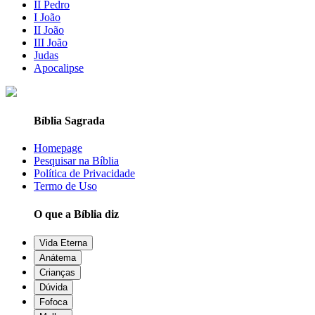
II Pedro
I João
II João
III João
Judas
Apocalipse
Bíblia Sagrada
Homepage
Pesquisar na Bíblia
Política de Privacidade
Termo de Uso
O que a Bíblia diz
Vida Eterna
Anátema
Crianças
Dúvida
Fofoca