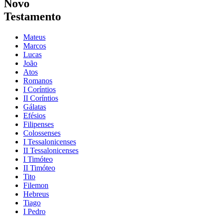
Novo
Testamento
Mateus
Marcos
Lucas
João
Atos
Romanos
I Coríntios
II Coríntios
Gálatas
Efésios
Filipenses
Colossenses
I Tessalonicenses
II Tessalonicenses
I Timóteo
II Timóteo
Tito
Filemon
Hebreus
Tiago
I Pedro