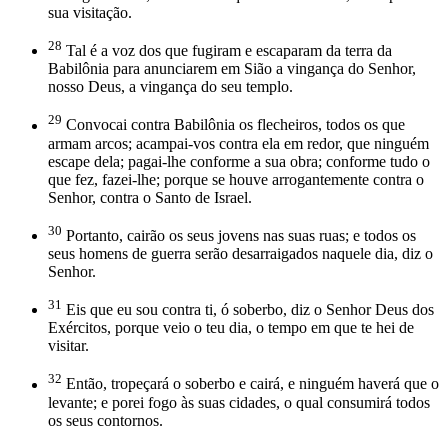
sua visitação.
28
Tal é a voz dos que fugiram e escaparam da terra da
Babilônia para anunciarem em Sião a vingança do Senhor,
nosso Deus, a vingança do seu templo.
29
Convocai contra Babilônia os flecheiros, todos os que
armam arcos; acampai-vos contra ela em redor, que ninguém
escape dela; pagai-lhe conforme a sua obra; conforme tudo o
que fez, fazei-lhe; porque se houve arrogantemente contra o
Senhor, contra o Santo de Israel.
30
Portanto, cairão os seus jovens nas suas ruas; e todos os
seus homens de guerra serão desarraigados naquele dia, diz o
Senhor.
31
Eis que eu sou contra ti, ó soberbo, diz o Senhor Deus dos
Exércitos, porque veio o teu dia, o tempo em que te hei de
visitar.
32
Então, tropeçará o soberbo e cairá, e ninguém haverá que o
levante; e porei fogo às suas cidades, o qual consumirá todos
os seus contornos.