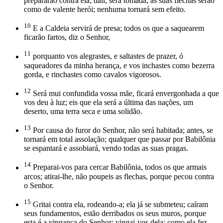
prepararão contra ela; dali, será tomada; as suas flechas serão
como de valente herói; nenhuma tornará sem efeito.
10
E a Caldeia servirá de presa; todos os que a saquearem
ficarão fartos, diz o Senhor,
11
porquanto vos alegrastes, e saltastes de prazer, ó
saqueadores da minha herança, e vos inchastes como bezerra
gorda, e rinchastes como cavalos vigorosos.
12
Será mui confundida vossa mãe, ficará envergonhada a que
vos deu à luz; eis que ela será a última das nações, um
deserto, uma terra seca e uma solidão.
13
Por causa do furor do Senhor, não será habitada; antes, se
tornará em total assolação; qualquer que passar por Babilônia
se espantará e assobiará, vendo todas as suas pragas.
14
Preparai-vos para cercar Babilônia, todos os que armais
arcos; atirai-lhe, não poupeis as flechas, porque pecou contra
o Senhor.
15
Gritai contra ela, rodeando-a; ela já se submeteu; caíram
seus fundamentos, estão derribados os seus muros, porque
esta é a vingança do Senhor; vingai-vos dela; como ela fez,