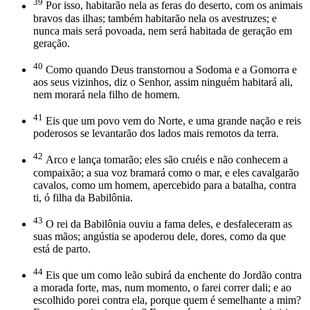
39
Por isso, habitarão nela as feras do deserto, com os animais
bravos das ilhas; também habitarão nela os avestruzes; e
nunca mais será povoada, nem será habitada de geração em
geração.
40
Como quando Deus transtornou a Sodoma e a Gomorra e
aos seus vizinhos, diz o Senhor, assim ninguém habitará ali,
nem morará nela filho de homem.
41
Eis que um povo vem do Norte, e uma grande nação e reis
poderosos se levantarão dos lados mais remotos da terra.
42
Arco e lança tomarão; eles são cruéis e não conhecem a
compaixão; a sua voz bramará como o mar, e eles cavalgarão
cavalos, como um homem, apercebido para a batalha, contra
ti, ó filha da Babilônia.
43
O rei da Babilônia ouviu a fama deles, e desfaleceram as
suas mãos; angústia se apoderou dele, dores, como da que
está de parto.
44
Eis que um como leão subirá da enchente do Jordão contra
a morada forte, mas, num momento, o farei correr dali; e ao
escolhido porei contra ela, porque quem é semelhante a mim?