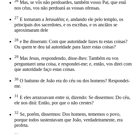
26
Mas, se vós não perdoardes, também vosso Pai, que está
nos céus, vos não perdoará as vossas ofensas.
27
E tornaram a Jerusalém; e, andando ele pelo templo, os
principais dos sacerdotes, e os escribas, e os anciãos se
aproximaram dele
28
e lhe disseram: Com que autoridade fazes tu estas coisas?
Ou quem te deu tal autoridade para fazer estas coisas?
29
Mas Jesus, respondendo, disse-lhes: Também eu vos
perguntarei uma coisa, e respondei-me; e, então, vos direi com
que autoridade faço estas coisas.
30
O batismo de João era do céu ou dos homens? Respondei-
me.
31
E eles arrazoavam entre si, dizendo: Se dissermos: Do céu,
ele nos dirá: Então, por que o não crestes?
32
Se, porém, dissermos: Dos homens, tememos o povo,
porque todos sustentavam que João, verdadeiramente, era
profeta.