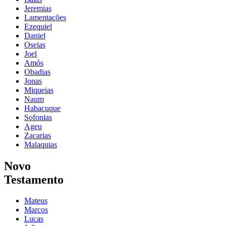
Jeremias
Lamentações
Ezequiel
Daniel
Oseias
Joel
Amós
Obadias
Jonas
Miqueias
Naum
Habacuque
Sofonias
Ageu
Zacarias
Malaquias
Novo
Testamento
Mateus
Marcos
Lucas