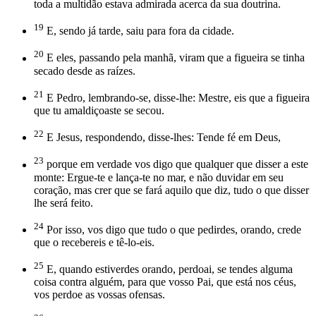
toda a multidão estava admirada acerca da sua doutrina.
19
E, sendo já tarde, saiu para fora da cidade.
20
E eles, passando pela manhã, viram que a figueira se tinha
secado desde as raízes.
21
E Pedro, lembrando-se, disse-lhe: Mestre, eis que a figueira
que tu amaldiçoaste se secou.
22
E Jesus, respondendo, disse-lhes: Tende fé em Deus,
23
porque em verdade vos digo que qualquer que disser a este
monte: Ergue-te e lança-te no mar, e não duvidar em seu
coração, mas crer que se fará aquilo que diz, tudo o que disser
lhe será feito.
24
Por isso, vos digo que tudo o que pedirdes, orando, crede
que o recebereis e tê-lo-eis.
25
E, quando estiverdes orando, perdoai, se tendes alguma
coisa contra alguém, para que vosso Pai, que está nos céus,
vos perdoe as vossas ofensas.