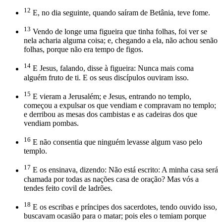
12
E, no dia seguinte, quando saíram de Betânia, teve fome.
13
Vendo de longe uma figueira que tinha folhas, foi ver se
nela acharia alguma coisa; e, chegando a ela, não achou senão
folhas, porque não era tempo de figos.
14
E Jesus, falando, disse à figueira: Nunca mais coma
alguém fruto de ti. E os seus discípulos ouviram isso.
15
E vieram a Jerusalém; e Jesus, entrando no templo,
começou a expulsar os que vendiam e compravam no templo;
e derribou as mesas dos cambistas e as cadeiras dos que
vendiam pombas.
16
E não consentia que ninguém levasse algum vaso pelo
templo.
17
E os ensinava, dizendo: Não está escrito: A minha casa será
chamada por todas as nações casa de oração? Mas vós a
tendes feito covil de ladrões.
18
E os escribas e príncipes dos sacerdotes, tendo ouvido isso,
buscavam ocasião para o matar; pois eles o temiam porque