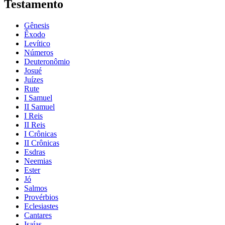
Testamento
Gênesis
Êxodo
Levítico
Números
Deuteronômio
Josué
Juízes
Rute
I Samuel
II Samuel
I Reis
II Reis
I Crônicas
II Crônicas
Esdras
Neemias
Ester
Jó
Salmos
Provérbios
Eclesiastes
Cantares
Isaías