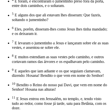
E foram, e encontraram o jumentinho preso fora da porta,
entre dois caminhos, e o soltaram.
5
E alguns dos que ali estavam lhes disseram: Que fazeis,
soltando o jumentinho?
6
Eles, porém, disseram-lhes como Jesus lhes tinha mandado;
e os deixaram ir.
7
E levaram o jumentinho a Jesus e lançaram sobre ele as suas
vestes, e assentou-se sobre ele.
8
E muitos estendiam as suas vestes pelo caminho, e outros
cortavam ramos das árvores e os espalhavam pelo caminho.
9
E aqueles que iam adiante e os que seguiam clamavam,
dizendo: Hosana! Bendito o que vem em nome do Senhor!
10
Bendito o Reino do nosso pai Davi, que vem em nome do
Senhor! Hosana nas alturas!
11
E Jesus entrou em Jerusalém, no templo, e, tendo visto
tudo ao redor, como fosse já tarde, saiu para Betânia, com os
doze.