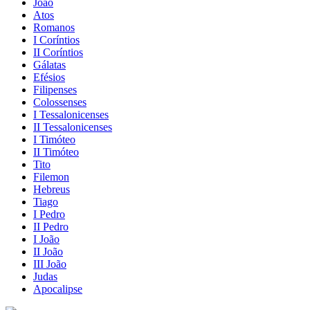
João
Atos
Romanos
I Coríntios
II Coríntios
Gálatas
Efésios
Filipenses
Colossenses
I Tessalonicenses
II Tessalonicenses
I Timóteo
II Timóteo
Tito
Filemon
Hebreus
Tiago
I Pedro
II Pedro
I João
II João
III João
Judas
Apocalipse