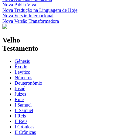
Nova Bíblia Viva
Nova Tradução na Linguagem de Hoje
Nova Versão Internacional
Nova Versão Transformadora
Velho
Testamento
Gênesis
Êxodo
Levítico
Números
Deuteronômio
Josué
Juízes
Rute
I Samuel
II Samuel
I Reis
II Reis
I Crônicas
II Crônicas