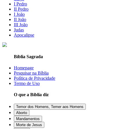
I Pedro
II Pedro
I João
II João
III João
Judas
Apocalipse
Bíblia Sagrada
Homepage
Pesquisar na Bíblia
Política de Privacidade
Termo de Uso
O que a Bíblia diz
Temor dos Homens, Temer aos Homens
Aborto
Mandamentos
Morte de Jesus