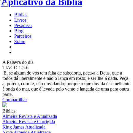
Bíblias
Livros
Pesquisar
Blog
Parceiros
Sobre
A
Palavra do dia
TIAGO 1.5-6
E, se algum de vós tem falta de sabedoria, peça-a a Deus, que a
todos dá liberalmente e não o lança em rosto; e ser-lhe-á dada. Peça-
a, porém, com fé, não duvidando; porque o que duvida é semelhante
à onda do mar, que é levada pelo vento e lançada de uma para outra
parte.
Compartilhar
Bíblias
Almeira Revista e Atualizada
Almeira Revista e Corrigida
King James Atualizada
Nova Almeida Atualizada