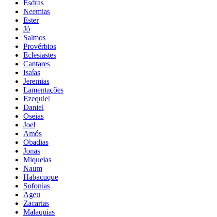
Esdras
Neemias
Ester
Jó
Salmos
Provérbios
Eclesiastes
Cantares
Isaías
Jeremias
Lamentações
Ezequiel
Daniel
Oseias
Joel
Amós
Obadias
Jonas
Miqueias
Naum
Habacuque
Sofonias
Ageu
Zacarias
Malaquias