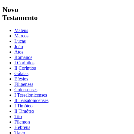
Novo
Testamento
Mateus
Marcos
Lucas
João
Atos
Romanos
I Coríntios
II Coríntios
Gálatas
Efésios
Filipenses
Colossenses
I Tessalonicenses
II Tessalonicenses
I Timóteo
II Timóteo
Tito
Filemon
Hebreus
Tiago