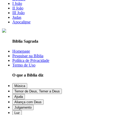
I João
II João
III João
Judas
Apocalipse
Bíblia Sagrada
Homepage
Pesquisar na Bíblia
Política de Privacidade
Termo de Uso
O que a Bíblia diz
Música
Temor de Deus, Temer a Deus
Ajuda
Aliança com Deus
Julgamento
Luz