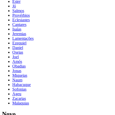
Ester
Jó
Salmos
Provérbios
Eclesiastes
Cantares
Isaías
Jeremias
Lamentações
Ezequiel
Daniel
Oseias
Joel
Amós
Obadias
Jonas
Miqueias
Naum
Habacuque
Sofonias
Ageu
Zacarias
Malaquias
Novo