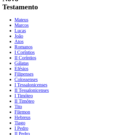
Testamento
Mateus
Marcos
Lucas
João
Atos
Romanos
I Coríntios
II Coríntios
Gálatas
Efésios
Filipenses
Colossenses
I Tessalonicenses
II Tessalonicenses
I Timóteo
II Timóteo
Tito
Filemon
Hebreus
Tiago
I Pedro
II Pedro