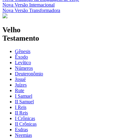
Nova Versão Internacional
Nova Versão Transformadora
Velho
Testamento
Gênesis
Êxodo
Levítico
Números
Deuteronômio
Josué
Juízes
Rute
I Samuel
II Samuel
I Reis
II Reis
I Crônicas
II Crônicas
Esdras
Neemias